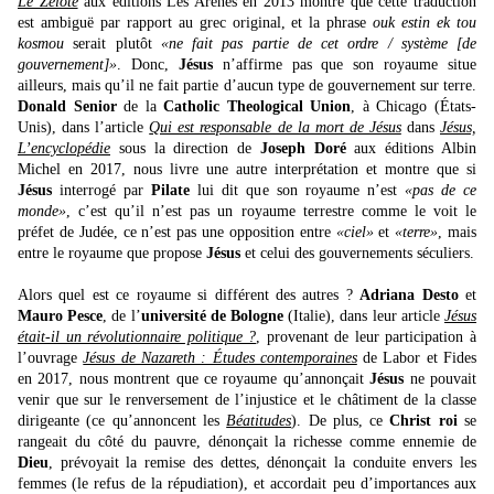
Le Zélote
aux éditions Les Arènes en 2013 montre que cette traduction
est ambiguë par rapport au grec original, et la phrase
ouk estin ek tou
kosmou
serait plutôt
«ne fait pas partie de cet ordre / système [de
gouvernement]»
. Donc,
Jésus
n’affirme pas que son royaume situe
ailleurs, mais qu’il ne fait partie d’aucun type de gouvernement sur terre.
Donald Senior
de la
Catholic Theological Union
, à Chicago (États-
Unis), dans l’article
Qui est responsable de la mort de Jésus
dans
Jésus,
L’encyclopédie
sous la direction de
Joseph Doré
aux éditions Albin
Michel en 2017, nous livre une autre interprétation et montre que si
Jésus
interrogé par
Pilate
lui dit que son royaume n’est
«pas de ce
monde»
, c’est qu’il n’est pas un royaume terrestre comme le voit le
préfet de Judée, ce n’est pas une opposition entre
«ciel»
et
«terre»
, mais
entre le royaume que propose
Jésus
et celui des gouvernements séculiers.
Alors quel est ce royaume si différent des autres ?
Adriana Desto
et
Mauro Pesce
, de l’
université de Bologne
(Italie), dans leur article
Jésus
était-il un révolutionnaire politique ?
, provenant de leur participation à
l’ouvrage
Jésus de Nazareth : Études contemporaines
de Labor et Fides
en 2017, nous montrent que ce royaume qu’annonçait
Jésus
ne pouvait
venir que sur le renversement de l’injustice et le châtiment de la classe
dirigeante (ce qu’annoncent les
Béatitudes
). De plus, ce
Christ roi
se
rangeait du côté du pauvre, dénonçait la richesse comme ennemie de
Dieu
, prévoyait la remise des dettes, dénonçait la conduite envers les
femmes (le refus de la répudiation), et accordait peu d’importances aux