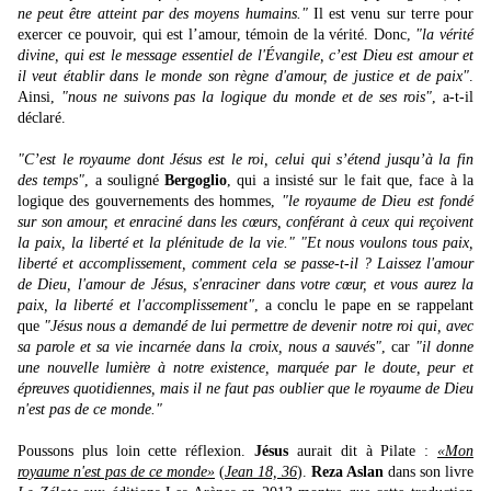
ne peut être atteint par des moyens humains."
Il est venu sur terre pour
exercer ce pouvoir, qui est l’amour, témoin de la vérité. Donc,
"la vérité
divine, qui est le message essentiel de l'Évangile, c’est Dieu est amour et
il veut établir dans le monde son règne d'amour, de justice et de paix"
.
Ainsi,
"nous ne suivons pas la logique du monde et de ses rois"
, a-t-il
déclaré.
"C’est le royaume dont Jésus est le roi, celui qui s’étend jusqu’à la fin
des temps"
, a souligné
Bergoglio
, qui a insisté sur le fait que, face à la
logique des gouvernements des hommes,
"le royaume de Dieu est fondé
sur son amour, et enraciné dans les cœurs, conférant à ceux qui reçoivent
la paix, la liberté et la plénitude de la vie."
"Et nous voulons tous paix,
liberté et accomplissement, comment cela se passe-t-il ? Laissez l'amour
de Dieu, l'amour de Jésus, s'enraciner dans votre cœur, et vous aurez la
paix, la liberté et l'accomplissement"
, a conclu le pape en se rappelant
que
"Jésus nous a demandé de lui permettre de devenir notre roi qui, avec
sa parole et sa vie incarnée dans la croix, nous a sauvés"
, car
"il donne
une nouvelle lumière à notre existence, marquée par le doute, peur et
épreuves quotidiennes, mais il ne faut pas oublier que le royaume de Dieu
n'est pas de ce monde."
Poussons plus loin cette réflexion.
Jésus
aurait dit à Pilate :
«Mon
royaume n'est pas de ce monde»
(
Jean 18, 36
).
Reza Aslan
dans son livre