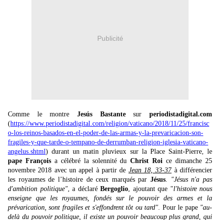
Publicité
Comme le montre
Jesús Bastante
sur
periodistadigital.com
(
https://www.periodistadigital.com/religion/vaticano/2018/11/25/francisc
o-los-reinos-basados-en-el-poder-de-las-armas-y-la-prevaricacion-son-
fragiles-y-que-tarde-o-tempano-de-derrumban-religion-iglesia-vaticano-
angelus.shtml
) durant un matin pluvieux sur la Place Saint-Pierre, le
pape François
a célébré la solennité du
Christ Roi
ce dimanche 25
novembre 2018 avec un appel à partir de
Jean 18, 33-37
à différencier
les royaumes de l’histoire de ceux marqués par
Jésus
.
"Jésus n'a pas
d'ambition politique"
, a déclaré
Bergoglio
, ajoutant que "
l'histoire nous
enseigne que les royaumes, fondés sur le pouvoir des armes et la
prévarication, sont fragiles et s'effondrent tôt ou tard"
. Pour le pape
"au-
delà du pouvoir politique, il existe un pouvoir beaucoup plus grand, qui