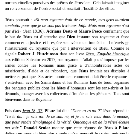
normes rituelles poussives des prêtres de Jérusalem. Cela laissait imaginer
un renversement de l’ordre social et suscitait l’hostilité des élites.
Jésus
poursuit :
«Si mon royaume était de ce monde, mes gens auraient
combattu pour que je ne sois pas livré aux Juifs. Mais mon royaume n'est
pas d'ici»
(Jean 18,36).
Adriana Desto
et
Mauro Pesce
confirment que
le but de
Jésus
est d’attendre que
Dieu
instaure son royaume et fasse
commencer la justice, et il espére son avènement immédiat. Il n’envisage
l’instauration du royaume que par l’intervention de
Dieu
. Comme le
signale
Robert J. Hutchinson
dans son livre
Jésus, Enquête historique
aux éditions Salvator en 2017, son royaume n’allait pas s’imposer par les
armes contre les Romains mais grâce à d’innombrables actes de
miséricorde, d’aide et de réconfort, que
Jésus
invitait ses disciples à
mettre en pratique. Ses actes montraient comment allait être le royaume :
s’entretenir avec les Samaritains et les Romains haïs de tous, organiser
des banquets publics dont les hôtes d’honneurs sont les sans-abris et les
démunis, manger avec les collecteurs d’impôts et les pêcheurs. Tous sont
bienvenus dans le Royaume.
Puis dans
Jean 18, 37
,
Pilate
lui dit :
"Donc tu es roi ?"
Jésus répondit :
"Tu le dis : je suis roi. Je ne suis né, et je ne suis venu dans le monde,
que pour rendre témoignage à la vérité. Quiconque est de la vérité écoute
ma voix."
Donald Senior
montre que cette réponse de
Jésus
à
Pilate
délivre un message bien plus simple qu’on pourrait le croire, puisque la