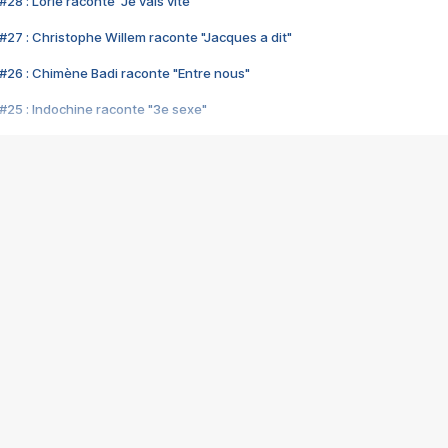
28 : Lorie raconte "Je vais vite"
#27 : Christophe Willem raconte "Jacques a dit"
#26 : Chimène Badi raconte "Entre nous"
#25 : Indochine raconte "3e sexe"
#24 : Zaho raconte "C'est chelou"
#23 : Patrick Bruel raconte "Au café des délices"
#22 : Kyo raconte "Le chemin"
#21 : Nolwenn Leroy raconte "Cassé"
#20 : Patrick Hernandez raconte "Born to be alive"
#19 : Lorie raconte "Près de moi"
#18 : Michael Jones raconte "A nos actes manqués" (avec Jean-Jacque
#17 : Khaled raconte "Aïcha"
#16 : Corneille raconte "Parce qu'on vient de loin"