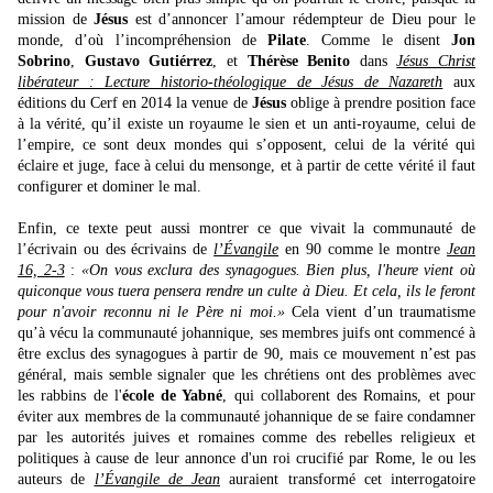
mission de
Jésus
est d’annoncer l’amour rédempteur de Dieu pour le
monde, d’où l’incompréhension de
Pilate
. Comme le disent
Jon
Sobrino
,
Gustavo Gutiérrez
, et
Thérèse Benito
dans
Jésus Christ
libérateur : Lecture historio-théologique de Jésus de Nazareth
aux
éditions du Cerf en 2014 la venue de
Jésus
oblige à prendre position face
à la vérité, qu’il existe un royaume le sien et un anti-royaume, celui de
l’empire, ce sont deux mondes qui s’opposent, celui de la vérité qui
éclaire et juge, face à celui du mensonge, et à partir de cette vérité il faut
configurer et dominer le mal.
Enfin, ce texte peut aussi montrer ce que vivait la communauté de
l’écrivain ou des écrivains de
l’Évangile
en 90 comme le montre
Jean
16, 2-3
:
«On vous exclura des synagogues. Bien plus, l'heure vient où
quiconque vous tuera pensera rendre un culte à Dieu. Et cela, ils le feront
pour n'avoir reconnu ni le Père ni moi.»
Cela vient d’un traumatisme
qu’à vécu la communauté johannique, ses membres juifs ont commencé à
être exclus des synagogues à partir de 90, mais ce mouvement n’est pas
général, mais semble signaler que les chrétiens ont des problèmes avec
les rabbins de l'
école de Yabné
, qui collaborent des Romains, et pour
éviter aux membres de la communauté johannique de se faire condamner
par les autorités juives et romaines comme des rebelles religieux et
politiques à cause de leur annonce d'un roi crucifié par Rome, le ou les
auteurs de
l’Évangile de Jean
auraient transformé cet interrogatoire