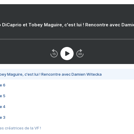
 DiCaprio et Tobey Maguire, c'est lui ! Rencontre avec Dam
bey Maguire, c'est lui ! Rencontre avec Damien Witecka
e 6
e 5
e 4
e 3
s créatrices de la VF !