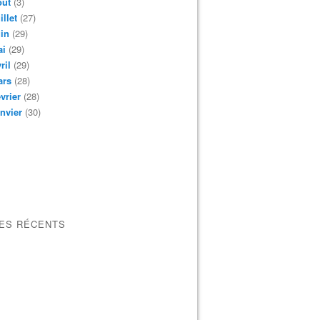
oût
(3)
illet
(27)
in
(29)
ai
(29)
ril
(29)
ars
(28)
vrier
(28)
nvier
(30)
LES RÉCENTS