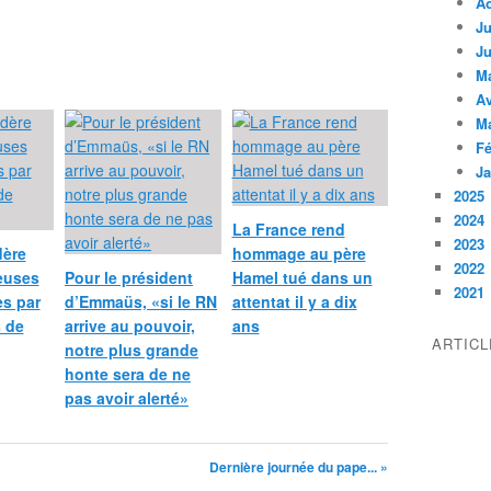
A
Ju
Ju
M
Av
M
Fé
Ja
2025
2024
La France rend
2023
dère
hommage au père
2022
ieuses
Pour le président
Hamel tué dans un
2021
s par
d’Emmaüs, «si le RN
attentat il y a dix
s de
arrive au pouvoir,
ans
ARTIC
notre plus grande
honte sera de ne
pas avoir alerté»
Dernière journée du pape... »