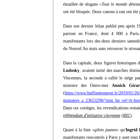
émaillée de slogans
«Tout le monde déteste
ont été bloqués. Deux canons à eau ont été p
Dans son dernier bilan publié peu après 19h
partout en France, dont 4 000 à Paris
manifestants lors des deux derniers samedi
du Nouvel An mais sans retrouver le nivea
Dans la capitale, deux figures historique
Ludosky
, avaient initié des marches disti
Vincennes, la seconde a rallié le siège pa
ministre des Outre-mer
Annick Girar
(
https://www.huffingtonpost.fr/2019/01/26/
ministere_a_23653290/?utm_hp_ref=fr-ho
Dans ces cortèges, les revendications resta
référendum d'initiative citoyenne
(
RIC
).
Quant à la liste
«gilets jaunes»
qu'
Ingrid 
manifestants rencontrés à Paris y sont tous h