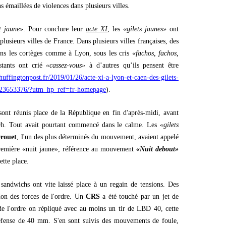
s émaillées de violences dans plusieurs villes.
t jaune»
. Pour conclure leur
acte XI
, les
«gilets jaunes»
ont
plusieurs villes de France. Dans plusieurs villes françaises, des
ans les cortèges comme à Lyon, sous les cris
«fachos, fachos,
stants ont crié
«cassez-vous»
à d’autres qu’ils pensent être
huffingtonpost.fr/2019/01/26/acte-xi-a-lyon-et-caen-des-gilets-
_a_23653376/?utm_hp_ref=fr-homepage
).
sont réunis place de la République en fin d'après-midi, avant
h. Tout avait pourtant commencé dans le calme. Les
«gilets
Drouet
, l'un des plus déterminés du mouvement, avaient appelé
première «nuit jaune», référence au mouvement
«Nuit debout»
ette place.
 sandwichs ont vite laissé place à un regain de tensions. Des
on des forces de l'ordre. Un
CRS
a été touché par un jet de
 de l'ordre on répliqué avec au moins un tir de LBD 40, cette
défense de 40 mm. S'en sont suivis des mouvements de foule,