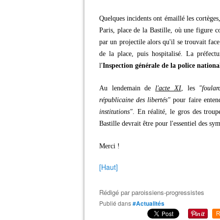
Quelques incidents ont émaillé les cortège
Paris, place de la Bastille, où une figure 
par un projectile alors qu'il se trouvait fa
de la place, puis hospitalisé. La préfe
l'
Inspection générale de la police nationa
Au lendemain de
l'acte XI
, les
"foular
républicaine des libertés"
pour faire ente
institutions"
. En réalité, le gros des trou
Bastille devrait être pour l'essentiel des sy
Merci !
[Haut]
Rédigé par
paroissiens-progressistes
Publié dans
#Actualités
R