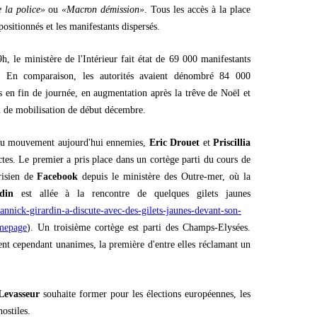
 la police»
ou
«Macron démission»
. Tous les accès à la place
ositionnés et les manifestants dispersés.
, le ministère de l'Intérieur fait état de 69 000 manifestants
. En comparaison, les autorités avaient dénombré 84 000
s en fin de journée, en augmentation après la trêve de Noël et
u de mobilisation de début décembre.
s du mouvement aujourd'hui ennemies,
Eric Drouet
et
Priscillia
nctes. Le premier a pris place dans un cortège parti du cours de
risien de
Facebook
depuis le ministère des Outre-mer, où la
din
est allée à la rencontre de quelques gilets jaunes
annick-girardin-a-discute-avec-des-gilets-jaunes-devant-son-
mepage
). Un troisième cortège est parti des Champs-Elysées.
ient cependant unanimes, la première d'entre elles réclamant un
Levasseur
souhaite former pour les élections européennes, les
ostiles.