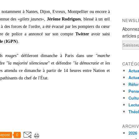
s, notamment à Nantes, Dijon, Evreux, Montpellier ou encore à
connue des
«gilets jaunes»
,
Jérôme Rodrigues
, blessé à un œil
NEWSL
ce à des forces de l'ordre, a été évacué par les pompiers du cœur
Abonnez
cture de police a annoncé sur son compte
Twitter
avoir saisi
articles 
le
(
IGPN
).
Email
ds rouges"
défileront dimanche à Paris dans une
"marche
ndre
"la majorité silencieuse"
et défendre
"la démocratie et les
CATÉG
Actua
pes attendu ce dimanche à partir de 14 heures entre Nation et
Actua
mpathisants du chef de l'État.
Réfor
Pensé
Cultu
Lectu
Théo
ARCHI
2026
epost
0