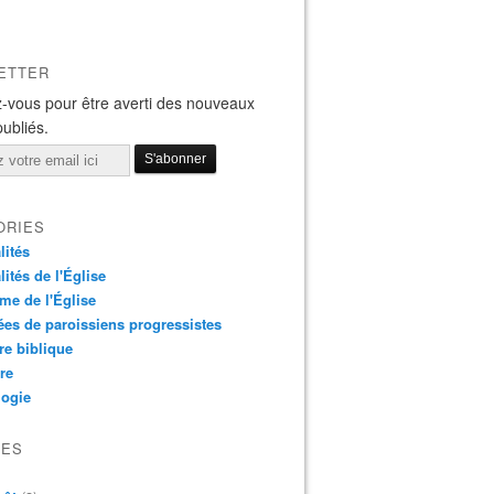
ETTER
-vous pour être averti des nouveaux
publiés.
ORIES
lités
lités de l'Église
me de l'Église
es de paroissiens progressistes
re biblique
re
logie
VES