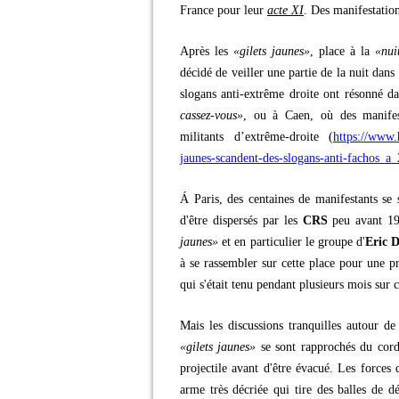
France pour leur
acte XI
. Des manifestation
Après les
«gilets jaunes»
, place à la
«nui
décidé de veiller une partie de la nuit dans 
slogans anti-extrême droite ont résonné d
cassez-vous»
, ou à Caen, où des manife
militants d’extrême-droite (
https://www.
jaunes-scandent-des-slogans-anti-fachos
Á Paris, des centaines de manifestants se 
d'être dispersés par les
CRS
peu avant 19
jaunes»
et en particulier le groupe d'
Eric 
à se rassembler sur cette place pour une 
qui s'était tenu pendant plusieurs mois sur c
Mais les discussions tranquilles autour de
«gilets jaunes»
se sont rapprochés du cord
projectile avant d'être évacué. Les forces
arme très décriée qui tire des balles de 