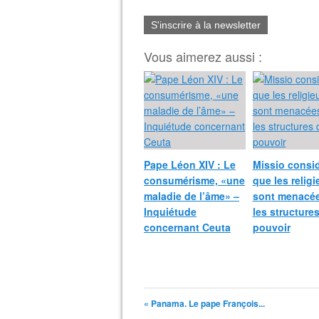
S'inscrire à la newsletter
Vous aimerez aussi :
Pape Léon XIV : Le
Missio consi
consumérisme, «une
que les relig
maladie de l’âme» –
sont menacée
Inquiétude
les structure
concernant Ceuta
pouvoir
« Panama. Le pape François...