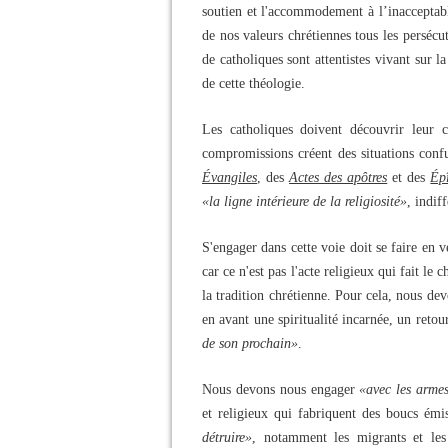
soutien et l'accommodement à l’inacceptabl
de nos valeurs chrétiennes tous les persécu
de catholiques sont attentistes vivant sur la
de cette théologie.
Les catholiques doivent découvrir leur c
compromissions créent des situations confus
Évangiles
, des
Actes des apôtres
et des
Ép
«la ligne intérieure de la religiosité»
, indif
S'engager dans cette voie doit se faire en v
car ce n'est pas l'acte religieux qui fait le
la tradition chrétienne. Pour cela, nous de
en avant une spiritualité incarnée, un reto
de son prochain»
.
Nous devons nous engager
«avec les armes
et religieux qui fabriquent des boucs ém
détruire»
, notamment les migrants et les 