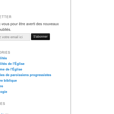
ETTER
-vous pour être averti des nouveaux
publiés.
ORIES
lités
lités de l'Église
me de l'Église
es de paroissiens progressistes
re biblique
re
logie
VES