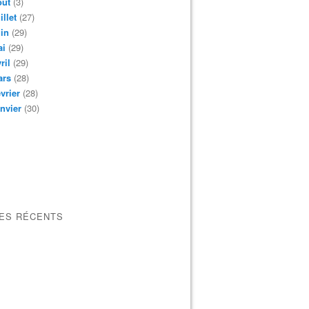
oût
(3)
illet
(27)
in
(29)
ai
(29)
ril
(29)
ars
(28)
vrier
(28)
nvier
(30)
LES RÉCENTS