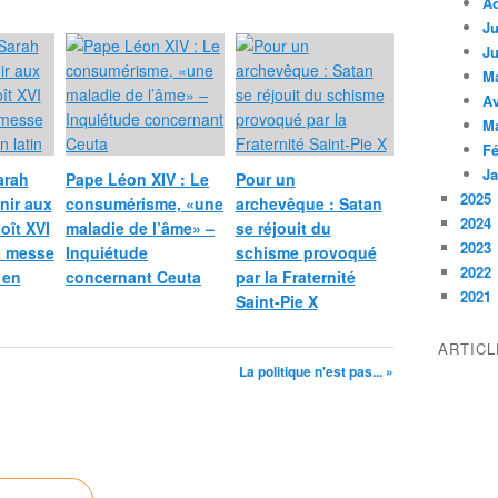
A
Ju
Ju
M
Av
M
Fé
Ja
arah
Pape Léon XIV : Le
Pour un
2025
nir aux
consumérisme, «une
archevêque : Satan
2024
oît XVI
maladie de l’âme» –
se réjouit du
2023
a messe
Inquiétude
schisme provoqué
2022
 en
concernant Ceuta
par la Fraternité
2021
Saint-Pie X
ARTIC
La politique n'est pas... »