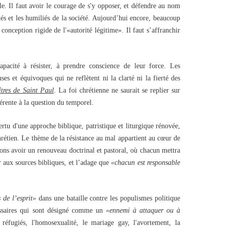
e. Il faut avoir le courage de s'y opposer, et défendre au nom
tés et les humiliés de la société. Aujourd’hui encore, beaucoup
 conception rigide de l'«autorité légitime». Il faut s’affranchir
apacité à résister, à prendre conscience de leur force. Les
es et équivoques qui ne reflètent ni la clarté ni la fierté des
îtres de Saint Paul
. La foi chrétienne ne saurait se replier sur
férente à la question du temporel.
ertu d'une approche biblique, patristique et liturgique rénovée,
 chrétien. Le thème de la résistance au mal appartient au cœur de
vons avoir un renouveau doctrinal et pastoral, où chacun mettra
ur aux sources bibliques, et l’adage que
«chacun est responsable
 de l’esprit»
dans une bataille contre les populismes politique
issaires qui sont désigné comme un
«ennemi à attaquer ou à
réfugiés, l'homosexualité, le mariage gay, l'avortement, la