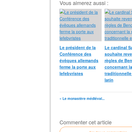
Vous aimerez aussi :
Le président de la
Le cardinal S
Conférence des
souhaite reve
évêques allemands
règles de Ben
ferme la porte aux
concernant l
lefebvristes
traditionnelle
latin
« Le monastère médiéval...
Commenter cet article