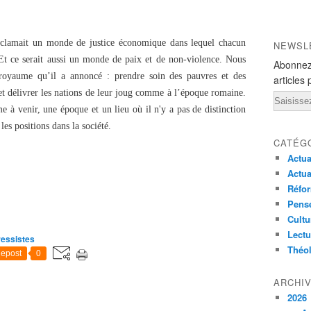
clamait un monde de justice économique dans lequel chacun
NEWSL
. Et ce serait aussi un monde de paix et de non-violence. Nous
Abonnez
 royaume qu’il a annoncé : prendre soin des pauvres et des
articles 
, et délivrer les nations de leur joug comme à l’époque romaine.
Email
 à venir, une époque et un lieu où il n'y a pas de distinction
 les positions dans la société.
CATÉG
Actua
Actua
Réfor
Pensé
Cultu
Lectu
ressistes
Théo
epost
0
ARCHI
2026