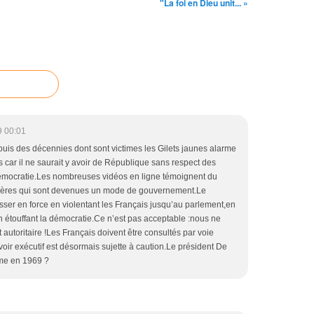
"La foi en Dieu unit... »
9 00:01
uis des décennies dont sont victimes les Gilets jaunes alarme
s car il ne saurait y avoir de République sans respect des
démocratie.Les nombreuses vidéos en ligne témoignent du
cières qui sont devenues un mode de gouvernement.Le
er en force en violentant les Français jusqu’au parlement,en
en étouffant la démocratie.Ce n’est pas acceptable :nous ne
autoritaire !Les Français doivent être consultés par voie
uvoir exécutif est désormais sujette à caution.Le président De
même en 1969 ?