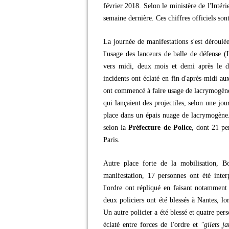
février 2018. Selon le ministère de l'Intér
semaine dernière. Ces chiffres officiels son
La journée de manifestations s'est déroul
l'usage des lanceurs de balle de défense
vers midi, deux mois et demi après le d
incidents ont éclaté en fin d'après-midi au
ont commencé à faire usage de lacrymogènes
qui lançaient des projectiles, selon une jour
place dans un épais nuage de lacrymogène. T
selon la
Préfecture de Police
, dont 21 pe
Paris.
Autre place forte de la mobilisation, B
manifestation, 17 personnes ont été interp
l'ordre ont répliqué en faisant notamment
deux policiers ont été blessés à Nantes, lo
Un autre policier a été blessé et quatre per
éclaté entre forces de l'ordre et
"gilets j