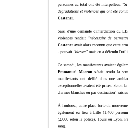
personnes au total ont été interpellées.
"Si
dégradations et violences qui ont été comm
Castaner
.
Saisi d'une demande d'interdiction du L
violences rendait
"nécessaire de permettr
Castaner
avait alors reconnu que cette arme
- pouvait
"blesser"
mais en a défendu l'util
Ce samedi, les manifestants avaient égalem
Emmanuel Macron
s'était rendu la se
manifestants ont défilé dans une ambia
exceptionnelles avaient été prises. Selon la
d'armes blanches ou par destination" saisies
Á Toulouse, autre place forte du mouvement
également eu lieu à Lille (1.400 personne
(2.000 selon la police), Tours ou Lyon. Pa
sang.