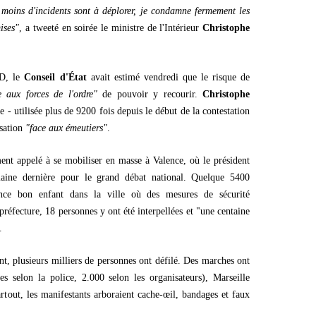
 moins d'incidents sont à déplorer, je condamne fermement les
ises"
, a tweeté en soirée le ministre de l'Intérieur
Christophe
BD, le
Conseil d'État
avait estimé vendredi que le risque de
e aux forces de l'ordre"
de pouvoir y recourir.
Christophe
 - utilisée plus de 9200 fois depuis le début de la contestation
isation
"face aux émeutiers"
.
ent appelé à se mobiliser en masse à Valence, où le président
maine dernière pour le grand débat national. Quelque 5400
nce bon enfant dans la ville où des mesures de sécurité
 préfecture, 18 personnes y ont été interpellées et "une centaine
.
, plusieurs milliers de personnes ont défilé. Des marches ont
s selon la police, 2.000 selon les organisateurs), Marseille
rtout, les manifestants arboraient cache-œil, bandages et faux