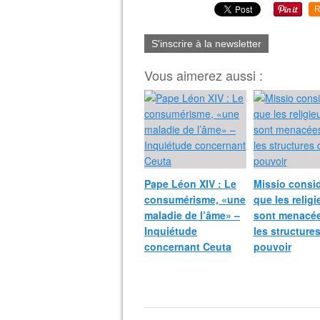
R
S'inscrire à la newsletter
Vous aimerez aussi :
Pape Léon XIV : Le
Missio consi
consumérisme, «une
que les relig
maladie de l’âme» –
sont menacée
Inquiétude
les structure
concernant Ceuta
pouvoir