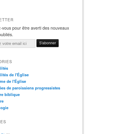
ETTER
-vous pour être averti des nouveaux
publiés.
ORIES
lités
lités de l'Église
me de l'Église
es de paroissiens progressistes
re biblique
re
logie
VES