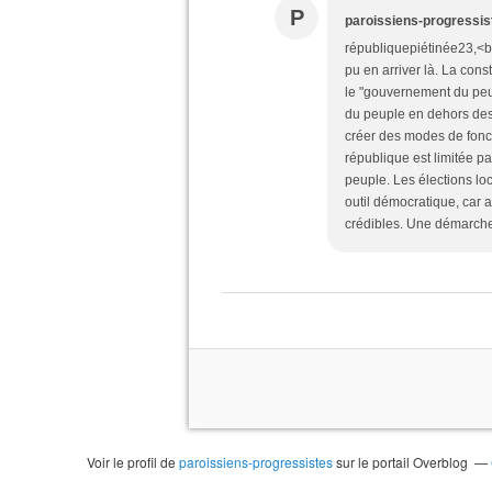
P
paroissiens-progressis
républiquepiétinée23,<br
pu en arriver là. La cons
le "gouvernement du peup
du peuple en dehors des 
créer des modes de fonct
république est limitée p
peuple. Les élections loc
outil démocratique, car 
crédibles. Une démarche 
Voir le profil de
paroissiens-progressistes
sur le portail Overblog