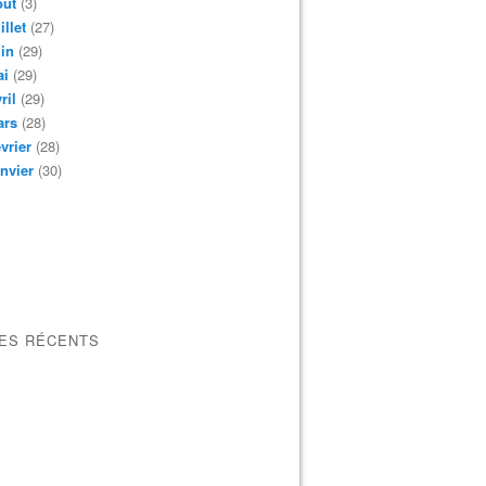
oût
(3)
illet
(27)
in
(29)
ai
(29)
ril
(29)
ars
(28)
vrier
(28)
nvier
(30)
LES RÉCENTS