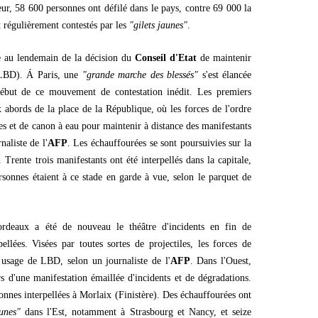
ieur, 58 600 personnes ont défilé dans le pays, contre 69 000 la
t régulièrement contestés par les
"gilets jaunes"
.
ée au lendemain de la décision du
Conseil d'Etat
de maintenir
 (LBD). Á Paris, une
"grande marche des blessés"
s'est élancée
ébut de ce mouvement de contestation inédit. Les premiers
x abords de la place de la République, où les forces de l'ordre
 et de canon à eau pour maintenir à distance des manifestants
naliste de l'
AFP
. Les échauffourées se sont poursuivies sur la
rente trois manifestants ont été interpellés dans la capitale,
rsonnes étaient à ce stade en garde à vue, selon le parquet de
ordeaux a été de nouveau le théâtre d'incidents en fin de
ellées. Visées par toutes sortes de projectiles, les forces de
 usage de LBD, selon un journaliste de l'
AFP
. Dans l'Ouest,
rs d'une manifestation émaillée d'incidents et de dégradations.
sonnes interpellées à Morlaix (Finistère). Des échauffourées ont
aunes"
dans l'Est, notamment à Strasbourg et Nancy, et seize