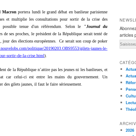
 Macron
portera lundi le grand débat en banlieue parisienne
 et multiplie les consultations pour sortir de la crise des
NEWSL
a possible tenue d'un référendum. Selon le
"Journal du
Abonnez
es de ses proches, le président de la République serait tenté de
articles 
, jour des élections européennes. Ce serait son coup de poker
Email
.nouvelobs.com/politique/20190203.OBS9553/gilets-jaunes-le-
r-sortir-de-la-crise.html
).
CATÉG
Actua
ent de la République n’attire pas les jeunes ni les banlieues, et
Actua
ébat car celui-ci est entre les mains du gouvernement. Un
Réfor
r des gilets jaunes, il faut le faire sérieusement.
Pensé
Cultu
Lectu
Théo
ARCHI
2026