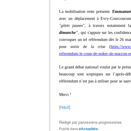
La mobilisation reste présente.
Emmanuel
avec un déplacement à Evry-Courcouronnes
"gilets jaunes"
, à travers notamment l
dimanche"
, qui s'appuie sur les confidenc
convoquer un tel référendum dès le 26 mai
pour sortir de la crise (
https://www
referendum-le-coup-de-poker-de-macron-pou
Le grand débat national voulut par le présid
beaucoup sont sceptiques sur l’après-d
référendum n’est pas à utiliser pour se sauve
Merci !
[Haut]
Rédigé par
paroissiens-progressistes
Publié dans
#Actualités