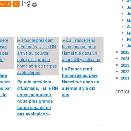
A
epost
0
Ju
Ju
M
Av
M
Fé
Ja
2025
2024
2023
La France rend
2022
dère
hommage au père
2021
ieuses
Pour le président
Hamel tué dans un
s par
d’Emmaüs, «si le RN
attentat il y a dix
ARTIC
s de
arrive au pouvoir,
ans
notre plus grande
honte sera de ne
pas avoir alerté»