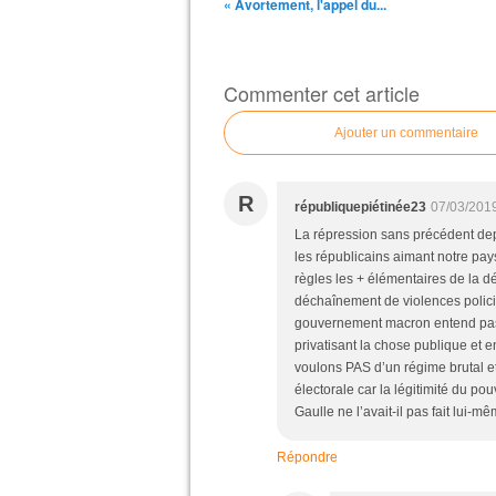
« Avortement, l'appel du...
Commenter cet article
Ajouter un commentaire
R
républiquepiétinée23
07/03/201
La répression sans précédent dep
les républicains aimant notre pay
règles les + élémentaires de la 
déchaînement de violences poli
gouvernement macron entend pass
privatisant la chose publique et 
voulons PAS d’un régime brutal et 
électorale car la légitimité du po
Gaulle ne l’avait-il pas fait lui-
Répondre