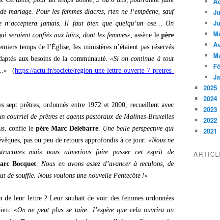
A
Ju
 de mariage. Pour les femmes diacres, rien ne l’empêche, sauf
Ju
ue n’acceptera jamais. Il faut bien que quelqu’un ose… On
M
qui seraient confiés aux laïcs, dont les femmes»
, assène le
père
Av
miers temps de l’Église, les ministères n’étaient pas réservés
M
adaptés aux besoins de la communauté.
«Si on continue à tout
Fé
i…»
(
https://actu.fr/societe/region-une-lettre-ouverte-7-pretres-
Ja
2025
2024
es sept prêtres, ordonnés entre 1972 et 2000, recueillent avec
2023
un courriel de prêtres et agents pastoraux de Malines-Bruxelles
2022
us
, confie le
père Marc Delebarre
.
Une belle perspective qui
2021
évêques, pas ou peu de retours approfondis à ce jour.
«Nous ne
tructures mais nous aimerions faire passer cet esprit de
ARTIC
arc Bocquet
.
Nous en avons assez d’avancer à reculons, de
ut de souffle. Nous voulons une nouvelle Pentecôte !»
ion de leur lettre ? Leur souhait de voir des femmes ordonnées
bien.
«On ne peut plus se taire. J’espère que cela ouvrira un