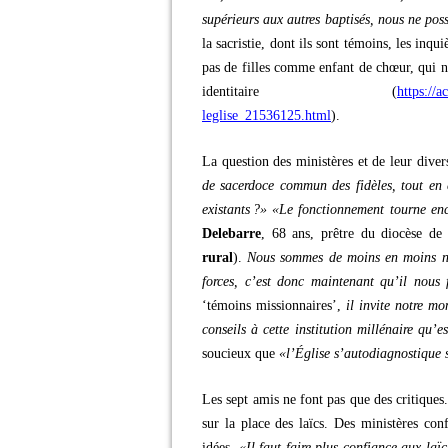
supérieurs aux autres baptisés, nous ne pos
la sacristie, dont ils sont témoins, les inqu
pas de filles comme enfant de chœur, qui n
identitaire (
https://a
leglise_21536125.html
).
La question des ministères et de leur divers
de sacerdoce commun des fidèles, tout en e
existants ?»
«Le fonctionnement tourne enc
Delebarre
, 68 ans, prêtre du diocèse de
rural
).
Nous sommes de moins en moins no
forces, c’est donc maintenant qu’il nous 
‘témoins missionnaires’,
il invite notre m
conseils à cette institution millénaire qu’e
soucieux que
«l’Église s’autodiagnostique s
Les sept amis ne font pas que des critiques.
sur la place des laïcs. Des ministères con
idées.
«Il faut faire plus confiance aux laï