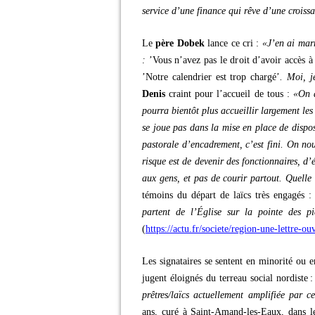
service d’une finance qui rêve d’une croiss
Le
père Dobek
lance ce cri :
«J’en ai mar
:
’Vous n’avez pas le droit d’avoir accès à
’Notre calendrier est trop chargé’
. Moi, j
Denis
craint pour l’accueil de tous :
«On a
pourra bientôt plus accueillir largement l
se joue pas dans la mise en place de dispos
pastorale d’encadrement, c’est fini. On nou
risque est de devenir des fonctionnaires, d’
aux gens, et pas de courir partout. Quelle 
témoins du départ de laïcs très engagés 
partent de l’Église sur la pointe des pi
(
https://actu.fr/societe/region-une-lettre-
Les signataires se sentent en minorité ou en
jugent éloignés du terreau social nordiste 
prêtres/laïcs actuellement amplifiée par 
ans, curé à Saint-Amand-les-Eaux, dans l