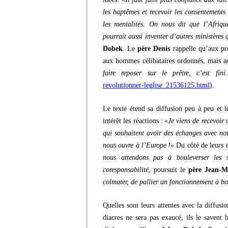
les baptêmes et recevoir les consentements
les mentalités. On nous dit que l’Afriq
pourrait aussi inventer d’autres ministères 
Dobek
. Le
père Denis
rappelle qu’aux pre
aux hommes célibataires ordonnés, mais 
faire reposer sur le prêtre, c’est fin
revolutionner-leglise_21536125.html
).
Le texte étend sa diffusion peu à peu et l
intérêt les réactions :
«Je viens de recevoir 
qui souhaitent avoir des échanges avec no
nous ouvre à l’Europe !»
Du côté de leurs 
nous attendons pas à bouleverser les s
coresponsabilité
, poursuit le
père Jean-M
colmater, de pallier un fonctionnement à bo
Quelles sont leurs attentes avec la diffus
diacres ne sera pas exaucé, ils le savent 