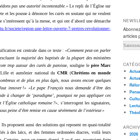
sédons pas une autorité incontestable.»
Le repli de l’Église sur
iète et les pousse à dénoncer les curés en soutane qui ne veulent
NEWSL
e s’intéressent qu’à la messe, et qui ont d’abord une démarche
Abonnez
ctu.fr/societe/region-une-lettre-ouverte-7-pretres-revolutionner-
articles 
Email
ification est centrale dans ce texte :
«Comment peut-on parler
xcluant la majorité des baptisés de la plupart des ministères
CATÉG
ore trop autour des curés de paroisse
, souligne le
père Marc
Actua
 Lille et aumônier national du
CMR
(
Chrétiens en monde
Actua
mbreux et de plus en plus âgés, nous avons encore quelques
Réfor
faut innover !»
«Le pape François nous demande d’être des
Pensé
onde à changer de ‘paradigme’, pourquoi ne pas appliquer ces
Cultu
st l’Église catholique romaine ?»
, s’interrogent les signataires,
Lectu
ous peine d’être remise en cause sévèrement de l’extérieur.»
Théo
 Ils proposent aussi des solutions qui reposent en quasi-totalité
ARCHI
fiés à des laïcs, et des femmes ordonnées diacres, voilà leurs
2026
cs. Certains, pour un temps donné, 3 ou 6 ans, pourraient faire