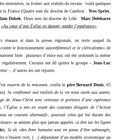
les ministères, se frotter aux réalités du terrain : voilà quelques
 de la France (Quatre sont du diocèse de Cambrai :
Yves Spriet
,
dam Dobek
. Deux sont du diocèse de Lille :
Marc Delebarre
é
«Au cœur d’une Église en danger, garder l’espérance»
.
s réseaux et dans la presse régionale, un texte auquel ils
«contre le fonctionnement autoréférentiel et le cléricalisme»
de
onnaissent bien : plusieurs d’entre eux ont été ordonnés la même
nt régulièrement. Certains ont dû quitter le groupe –
Jean-Luc
ttre –, d’autres les ont rejoints.
est nourrie de la rencontre
, confie le
père Bernard Denis
, 65
is).
Se confronter aux réalités de la vie nous ouvre aux autres,
ge de Jésus-Christ sont centraux et porteurs d’une espérance
 l’Église a mis en avant des courants éloignés de l’Action
eau un courant alternatif»
, poursuit celui qui fut durant des
viteurs»
se sentent plus que jamais appelés
«à être sur les lignes
ie
), là où
«des êtres humains sont en passe d’être submergés,
les n’étaient rien, (…) dépendant d’un modèle économique au