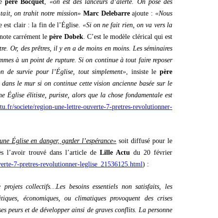
le
père Bocquet
,
«on est des lanceurs d’alerte. On pose des
ait, on trahit notre mission»
Marc Delebarre
ajoute :
«Nous
 est clair : la fin de l’Église.
«Si on ne fait rien, on va vers la
 note carrément le
père Dobek
. C’est le modèle clérical qui est
tre. Or, des prêtres, il y en a de moins en moins. Les séminaires
mes à un point de rupture. Si on continue à tout faire reposer
ion de survie pour l’Église, tout simplement»
, insiste le
père
dans le mur si on continue cette vision ancienne basée sur le
e Église élitiste, puriste, alors que la chose fondamentale est
ctu.fr/societe/region-une-lettre-ouverte-7-pretres-revolutionner-
ne Église en danger, garder l’espérance»
soit diffusé pour le
s l’avoir trouvé dans l’article de
Lille Actu
du 20 février
ouverte-7-pretres-revolutionner-leglise_21536125.html
) :
projets collectifs…Les besoins essentiels non satisfaits, les
litiques, économiques, ou climatiques provoquent des crises
 ses peurs et de développer ainsi de graves conflits. La personne