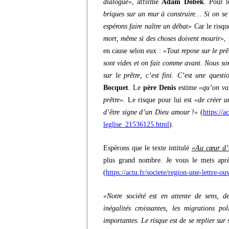
dialogue»
, affirme
Adam Dobek
. Pour 
briques sur un mur à construire… Si on se t
espérons faire naître un débat»
Car le risque
mort, même si des choses doivent mourir»
,
en cause selon eux :
«Tout repose sur le prê
sont vides et on fait comme avant. Nous som
sur le prêtre, c’est fini. C’est une quest
Bocquet
. Le
père Denis
estime
«qu’on va 
prêtre»
. Le risque pour lui est
«de créer un
d’être signe d’un Dieu amour !»
(
https://a
leglise_21536125.html
).
Espérons que le texte intitulé
«Au cœur d’u
plus grand nombre. Je vous le mets aprè
(
https://actu.fr/societe/region-une-lettre-
«Notre société est en attente de sens, de 
inégalités croissantes, les migrations po
importantes. Le risque est de se replier sur