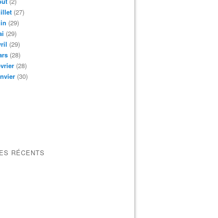
oût
(2)
illet
(27)
in
(29)
ai
(29)
ril
(29)
ars
(28)
vrier
(28)
nvier
(30)
LES RÉCENTS