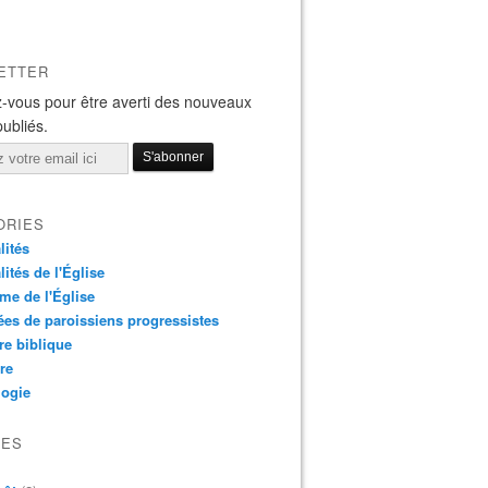
ETTER
-vous pour être averti des nouveaux
publiés.
ORIES
lités
lités de l'Église
me de l'Église
es de paroissiens progressistes
re biblique
re
logie
VES