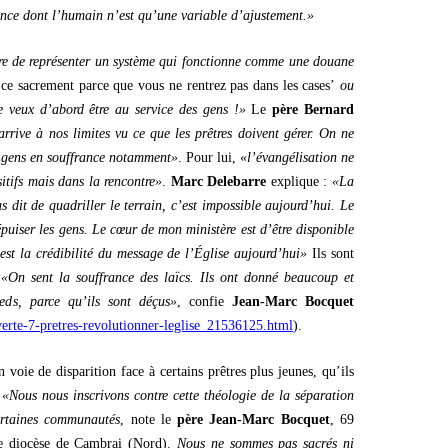
ance dont l’humain n’est qu’une variable d’ajustement.»
re de représenter un système qui fonctionne comme une douane
 ce sacrement parce que vous ne rentrez pas dans les cases’
ou
e veux d’abord être au service des gens !»
Le
père Bernard
rrive à nos limites vu ce que les prêtres doivent gérer. On ne
es gens en souffrance notamment»
. Pour lui, «
l’évangélisation ne
itifs mais dans la rencontre»
.
Marc Delebarre
explique :
«La
s dit de quadriller le terrain, c’est impossible aujourd’hui. Le
épuiser les gens. Le cœur de mon ministère est d’être disponible
est la crédibilité du message de l’Église aujourd’hui»
Ils sont
:
«On sent la souffrance des laïcs. Ils ont donné beaucoup et
eds, parce qu’ils sont déçus»
, confie
Jean-Marc Bocquet
ouverte-7-pretres-revolutionner-leglise_21536125.html
).
 voie de disparition face à certains prêtres plus jeunes, qu’ils
:
«Nous nous inscrivons contre cette théologie de la séparation
certaines communautés
, note le
père Jean-Marc Bocquet
, 69
e diocèse de Cambrai (Nord).
Nous ne sommes pas sacrés ni