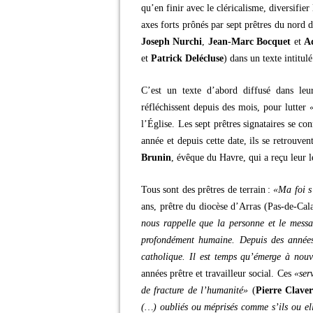
qu’en finir avec le cléricalisme, diversifier 
axes forts prônés par sept prêtres du nord
Joseph Nurchi
,
Jean-Marc Bocquet
et
A
et
Patrick Delécluse
) dans un texte intitul
C’est un texte d’abord diffusé dans leur
réfléchissent depuis des mois, pour lutter
l’Église. Les sept prêtres signataires se c
année et depuis cette date, ils se retrouve
Brunin
, évêque du Havre, qui a reçu leur le
Tous sont des prêtres de terrain :
«Ma foi s’
ans, prêtre du diocèse d’Arras (Pas-de-Cala
nous rappelle que la personne et le messa
profondément humaine. Depuis des années,
catholique. Il est temps qu’émerge à nouv
années prêtre et travailleur social. Ces
«ser
de fracture de l’humanité»
(
Pierre Claver
(…) oubliés ou méprisés comme s’ils ou el