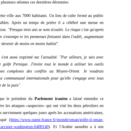
plusieurs séismes ces dernières décennies.
ette ville aux 7000 habitants. Un lieu de culte fermé au public
sibles. Après un temps de prière il a célébré une messe en
tion.
"Presque trois ans se sont écoulés. Le risque c'est qu'après
on s'estompe et les promesses finissent dans l'oubli, augmentant
ire devenir de moins en moins habité"
.
s'est aussi exprimé sur l'actualité.
"Par ailleurs, je suis avec
e golfe Persique. J'invite tout le monde à utiliser les outils
mes complexes des conflits au Moyen-Orient. Je voudrais
la communauté internationale pour qu'elle s'engage avec tous
t de la paix"
.
sque le président du
Parlement iranien
a laissé entendre ce
ère les attaques
«suspectes»
qui ont visé les deux pétroliers en
 surviennent quelques jours après les accusations américaines,
iqué (
https://www.ouest-france.fr/monde/oman/golfe-d-oman-
-d-accuser-washington-6400140
). Et l'Arabie saoudite a à son