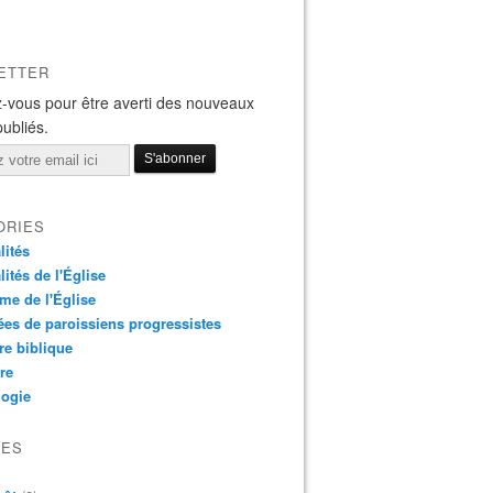
ETTER
-vous pour être averti des nouveaux
publiés.
ORIES
lités
lités de l'Église
me de l'Église
es de paroissiens progressistes
re biblique
re
logie
VES