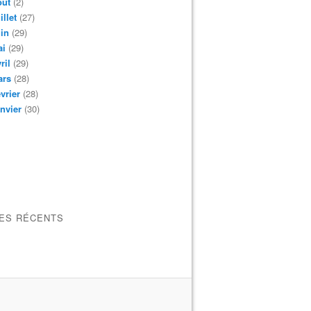
oût
(2)
illet
(27)
in
(29)
ai
(29)
ril
(29)
ars
(28)
vrier
(28)
nvier
(30)
LES RÉCENTS