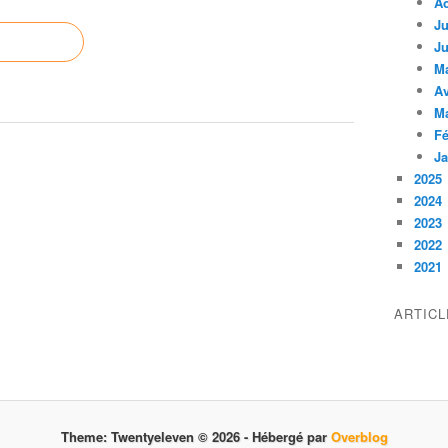
A
Ju
Ju
M
Av
M
Fé
Ja
2025
2024
2023
2022
2021
ARTIC
Theme: Twentyeleven © 2026 -
Hébergé par
Overblog