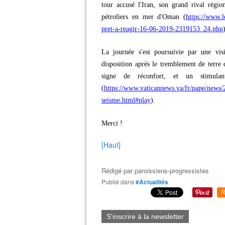
tour accusé l'Iran, son grand rival régio
pétroliers en mer d'Oman (
https://www.l
pret-a-reagir-16-06-2019-2319153_24.php
La journée s'est poursuivie par une vis
disposition après le tremblement de terre
signe de réconfort, et un stimula
(
https://www.vaticannews.va/fr/pape/news/
seisme.html#play
).
Merci !
[Haut]
Rédigé par
paroissiens-progressistes
Publié dans
#Actualités
R
S'inscrire à la newsletter