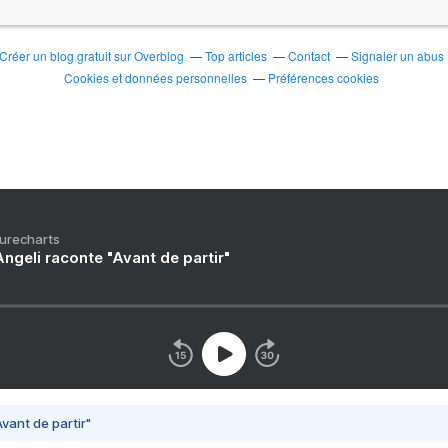
Créer un blog gratuit sur Overblog
Top articles
Contact
Signaler un abus
Cookies et données personnelles
Préférences cookies
Purecharts
ngeli raconte "Avant de partir"
vant de partir"