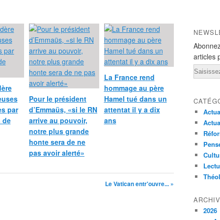
NEWSL
Abonnez
articles 
Email
La France rend
dère
hommage au père
ieuses
Pour le président
Hamel tué dans un
CATÉG
s par
d’Emmaüs, «si le RN
attentat il y a dix
Actua
s de
arrive au pouvoir,
ans
Actua
notre plus grande
Réfor
honte sera de ne
Pensé
pas avoir alerté»
Cultu
Lectu
Théo
Le Vatican entr'ouvre... »
ARCHI
2026