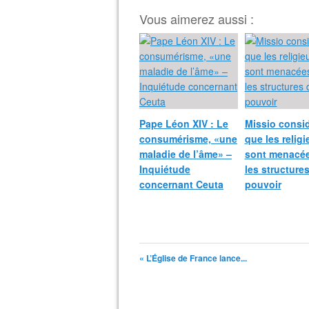
Vous aimerez aussi :
Pape Léon XIV : Le
Missio consi
consumérisme, «une
que les relig
maladie de l’âme» –
sont menacée
Inquiétude
les structure
concernant Ceuta
pouvoir
« L’Église de France lance...