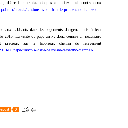
nal, d'être l'auteur des attaques commises jeudi contre deux
epoint.fr/monde/tensions-avec-l-iran-le-prince-saoudien-se-dit-
).
ite aux habitants dans les logements d'urgence mis à leur
 de 2016. La visite du pape arrive donc comme un nécessaire
nt précieux sur le laborieux chemin du relèvement
2019-06/pape-francois-visite-pastorale-camerino-marches-
epost
0