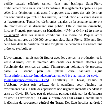
veillée pascale célébrée samedi dans une basilique Saint-Pierre
pratiquement vide en raison de l’épidémie. Il a également appelé à ne pas
céder à la démission, mais aussi à s'opposer aux autres des cris de mort
qui continuent aujourd'hui : les guerres, la production et la vente d'armes
et l'avortement. Toutes les cérémonies papales de la semaine sainte ont
été modifiées et se déroulent sans public. Elle culminera dimanche,
lorsque François prononcera sa bénédiction
«Urbi et Orbi»
(
à la ville et
au monde
) dans les mêmes conditions. La messe de Pâques attire
généralement près de 100 000 personnes place Saint-Pierre. Elle aura lieu
cette fois dans la basilique où une vingtaine de personnes assureront une
présence symbolique.
L’avortement n’aurait pas dû figurer avec les guerres, la production et la
vente d'armes, car le premier des droits des femmes affectés par
l’asphyxie des services de santé, l’interruption volontaire de grossesse
passe au second plan en pleine crise sanitaire aiguë
(
https://information.tv5monde.com/terriennes/l-ivg-au-temps-du-covid-
19-une-urgence-toujours-353085
). D’ailleurs, le Texas, l'Ohio et
l'Alabama avaient pris prétexte de la pandémie pour d'inclure les
avortements dans la liste des opérations non urgentes interdites pendant la
crise du Covid-19. Avec peu de réussite, puisque saisie par les défenseurs
du droit à l'avortement, la
Cour suprême des États-Unis
a annulé lundi
la décision du
procureur général du Texas
. Des États hostiles au droit à