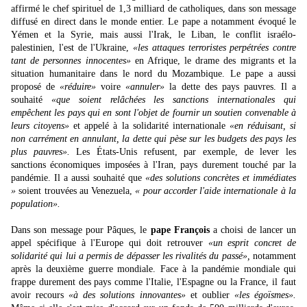
affirmé le chef spirituel de 1,3 milliard de catholiques, dans son message
diffusé en direct dans le monde entier. Le pape a notamment évoqué le
Yémen et la Syrie, mais aussi l'Irak, le Liban, le conflit israélo-
palestinien, l'est de l'Ukraine,
«les attaques terroristes perpétrées contre
tant de personnes innocentes»
en Afrique, le drame des migrants et la
situation humanitaire dans le nord du Mozambique. Le pape a aussi
proposé de
«réduire»
voire
«annuler»
la dette des pays pauvres. Il a
souhaité
«que soient relâchées les sanctions internationales qui
empêchent les pays qui en sont l'objet de fournir un soutien convenable à
leurs citoyens»
et appelé à la solidarité internationale
«en réduisant, si
non carrément en annulant, la dette qui pèse sur les budgets des pays les
plus pauvres».
Les États-Unis refusent, par exemple, de lever les
sanctions économiques imposées à l'Iran, pays durement touché par la
pandémie. Il a aussi souhaité que
«des solutions concrètes et immédiates
»
soient trouvées au Venezuela,
« pour accorder l'aide internationale à la
population».
Dans son message pour Pâques, le
pape François
a choisi de lancer un
appel spécifique à l'Europe qui doit retrouver
«un esprit concret de
solidarité qui lui a permis de dépasser les rivalités du passé»,
notamment
après la deuxième guerre mondiale. Face à la pandémie mondiale qui
frappe durement des pays comme l'Italie, l'Espagne ou la France, il faut
avoir recours
«à des solutions innovantes»
et oublier
«les égoïsmes».