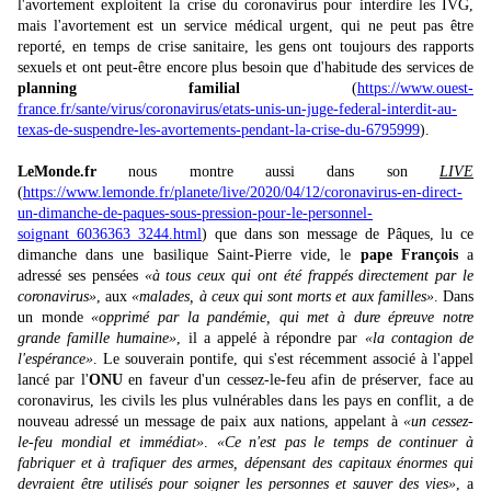
l'avortement exploitent la crise du coronavirus pour interdire les IVG,
mais l'avortement est un service médical urgent, qui ne peut pas être
reporté, en temps de crise sanitaire, les gens ont toujours des rapports
sexuels et ont peut-être encore plus besoin que d'habitude des services de
planning familial
(
https://www.ouest-
france.fr/sante/virus/coronavirus/etats-unis-un-juge-federal-interdit-au-
texas-de-suspendre-les-avortements-pendant-la-crise-du-6795999
).
LeMonde.fr
nous montre aussi dans son
LIVE
(
https://www.lemonde.fr/planete/live/2020/04/12/coronavirus-en-direct-
un-dimanche-de-paques-sous-pression-pour-le-personnel-
soignant_6036363_3244.html
) que dans son message de Pâques, lu ce
dimanche dans une basilique Saint-Pierre vide, le
pape François
a
adressé ses pensées
«à tous ceux qui ont été frappés directement par le
coronavirus»
, aux
«malades, à ceux qui sont morts et aux familles»
. Dans
un monde
«opprimé par la pandémie, qui met à dure épreuve notre
grande famille humaine»
, il a appelé à répondre par
«la contagion de
l'espérance»
. Le souverain pontife, qui s'est récemment associé à l'appel
lancé par l'
ONU
en faveur d'un cessez-le-feu afin de préserver, face au
coronavirus, les civils les plus vulnérables dans les pays en conflit, a de
nouveau adressé un message de paix aux nations, appelant à
«un cessez-
le-feu mondial et immédiat»
.
«Ce n'est pas le temps de continuer à
fabriquer et à trafiquer des armes, dépensant des capitaux énormes qui
devraient être utilisés pour soigner les personnes et sauver des vies»
, a