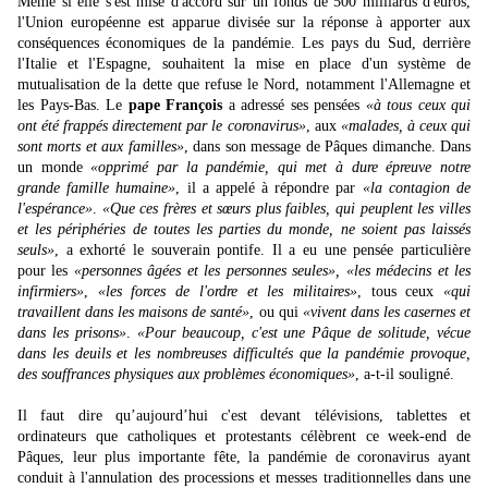
Même si elle s'est mise d'accord sur un fonds de 500 milliards d'euros,
l'Union européenne est apparue divisée sur la réponse à apporter aux
conséquences économiques de la pandémie. Les pays du Sud, derrière
l'Italie et l'Espagne, souhaitent la mise en place d'un système de
mutualisation de la dette que refuse le Nord, notamment l'Allemagne et
les Pays-Bas. Le
pape François
a adressé ses pensées
«à tous ceux qui
ont été frappés directement par le coronavirus»
, aux
«malades, à ceux qui
sont morts et aux familles»
, dans son message de Pâques dimanche. Dans
un monde
«opprimé par la pandémie, qui met à dure épreuve notre
grande famille humaine»
, il a appelé à répondre par
«la contagion de
l'espérance»
.
«Que ces frères et sœurs plus faibles, qui peuplent les villes
et les périphéries de toutes les parties du monde, ne soient pas laissés
seuls»
, a exhorté le souverain pontife. Il a eu une pensée particulière
pour les
«personnes âgées et les personnes seules», «les médecins et les
infirmiers»
,
«les forces de l'ordre et les militaires»
, tous ceux
«qui
travaillent dans les maisons de santé»
, ou qui
«vivent dans les casernes et
dans les prisons»
.
«Pour beaucoup, c'est une Pâque de solitude, vécue
dans les deuils et les nombreuses difficultés que la pandémie provoque,
des souffrances physiques aux problèmes économiques»
, a-t-il souligné.
Il faut dire qu’aujourd’hui c'est devant télévisions, tablettes et
ordinateurs que catholiques et protestants célèbrent ce week-end de
Pâques, leur plus importante fête, la pandémie de coronavirus ayant
conduit à l'annulation des processions et messes traditionnelles dans une