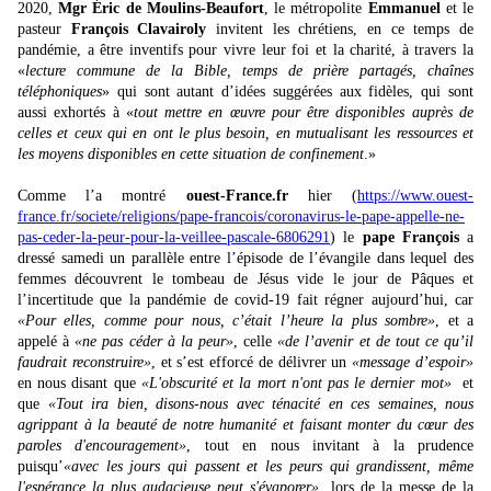
2020,
Mgr Éric de Moulins-Beaufort
, le métropolite
Emmanuel
et le
pasteur
François Clavairoly
invitent les chrétiens, en ce temps de
pandémie, a être inventifs pour vivre leur foi et la charité, à travers la
«
lecture commune de la Bible, temps de prière partagés, chaînes
téléphoniques
» qui sont autant d’idées suggérées aux fidèles, qui sont
aussi exhortés à «
tout mettre en œuvre pour être disponibles auprès de
celles et ceux qui en ont le plus besoin, en mutualisant les ressources et
les moyens disponibles en cette situation de confinement
.»
Comme l’a montré
ouest-France.fr
hier (
https://www.ouest-
france.fr/societe/religions/pape-francois/coronavirus-le-pape-appelle-ne-
pas-ceder-la-peur-pour-la-veillee-pascale-6806291
) le
pape François
a
dressé samedi un parallèle entre l’épisode de l’évangile dans lequel des
femmes découvrent le tombeau de Jésus vide le jour de Pâques et
l’incertitude que la pandémie de covid-19 fait régner aujourd’hui, car
«Pour elles, comme pour nous, c’était l’heure la plus sombre»
, et a
appelé à
«ne pas céder à la peur»
, celle
«de l’avenir et de tout ce qu’il
faudrait reconstruire»
, et s’est efforcé de délivrer un
«message d’espoir»
en nous disant que
«L'obscurité et la mort n'ont pas le dernier mot»
et
que
«Tout ira bien, disons-nous avec ténacité en ces semaines, nous
agrippant à la beauté de notre humanité et faisant monter du cœur des
paroles d'encouragement»
, tout en nous invitant à la prudence
puisqu’
«avec les jours qui passent et les peurs qui grandissent, même
l'espérance la plus audacieuse peut s'évaporer»
, lors de la messe de la