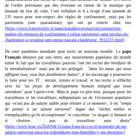
de l'ordre prévenues par des riverains en raison de la musique qui
émanait du lieu de culte, l’ont verbalisé et il a écopé d'une amende de
135 euros pour non-respect des règles de confinement, mais pas les
paroissiens (une quarantaine), qui ont pu rentrer chez eux
(
https://www.francetvinfo.fr/sante/maladie/coronavirus/coronavirus-
malgre-les-mesures-de-confinement-l-eglise-parisienne-saint-nicolas-du-
chardonnay-a-organise-une-messe-pascale-clandestine_3912215.html
).
De cette pandémie mondiale peut sortir un nouveau modèle. Le
pape
François
dénonce par une lettre aux mouvements populaire du monde
entier le fait que les travailleurs pauvres
"ont été exclus des bienfaits de
la mondialisation"
mais pas de ses préjugés :
"dans les maux qui nous
affligent tous, vous êtes doublement battus"
; il les encourage à poursuivre
la lutte pour les 3T : terrain, toiture et travail; et les invite à réfléchir
avec lui
"au projet de développement humain intégral que nous
attendons"
pour l'après-crise. Mais le pape va plus loin, puisque pour les
travailleurs et les travailleurs indépendants ou de l'économie populaire
qui
«n'ont pas de salaire stable pour résister à ce moment»
, il est
"temps
de penser à un salaire universel"
digne des
"tâches nobles et
irremplaçables qu'ils accomplissent"
et concrétise
"ce slogan si humain et
si chrétien : pas de travailleur sans droits"
(
https://www.hoac.es/2020/04/12/papa-francisco-es-el-momento-de-un-
salario-universal-para-los-trabajadores-mas-humildes-y-sin-derechos/
).