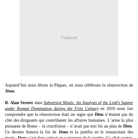
Publicité
Aujourd’hui nous fêtons la Pâques, où nous célébrons la résurrection de
Jésus
.
R. Alan Streett
dans
Subversive Meals: An Analysis of the Lord's Supper
under Roman Domination during the First Century
en 2016 nous fait
comprendre que la résurrection était un signe que
Dieu
n’étaient pas du
côté des dirigeants qui contrôlaient les affaires humaines. L’arme la plus
puissante de Rome – la crucifixion – n’avait pas mis fin au plan de
Dieu
.
Ce dernier honora la foi de
Jésus
et la justifia en le ressuscitant des
morts.
Jésus
s’est donc relevé en vainqueur de la tombe. Ce chef contre-