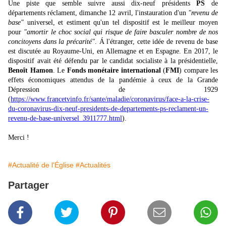
Une piste que semble suivre aussi dix-neuf présidents
PS
de
départements réclament, dimanche 12 avril, l'instauration d'un
"revenu de
base"
universel, et estiment qu'un tel dispositif est le meilleur moyen
pour
"amortir le choc social qui risque de faire basculer nombre de nos
concitoyens dans la précarité"
. Á l'étranger, cette idée de revenu de base
est discutée au Royaume-Uni, en Allemagne et en Espagne. En 2017, le
dispositif avait été défendu par le candidat socialiste à la présidentielle,
Benoît Hamon
. Le
Fonds monétaire international
(
FMI
) compare les
effets économiques attendus de la pandémie à ceux de la Grande
Dépression de 1929
(
https://www.francetvinfo.fr/sante/maladie/coronavirus/face-a-la-crise-
du-coronavirus-dix-neuf-presidents-de-departements-ps-reclament-un-
revenu-de-base-universel_3911777.html
).
Merci !
#Actualité de l'Église
#Actualités
Partager