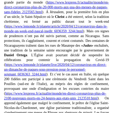
grande partie du monde (
https://www.lexpress.fr/actualite/monde/en-
direct-coronavirus-plus-de-20-000-morts-aux-usa-des-messes-de-paques-
sans-fideles_2123565.html
). Á Jérusalem, pour la première fois en plus
d’un siècle, le Saint-Sépulcre où le
Christ
a été enterré, selon la tradition
chrétienne, est fermé au public durant tout le week-end
(
https://www.lemonde.fr/planete/article/2020/04/12/coronavirus-dans-le-
monde-un-week-end-pascal-inedit_6036359_3244.html
). Mais ces signes
de prudences n’ont pas été suivis partout, comme au Nicaragua. Sans
protections, ils s'agglutinent, courent et crient costumés. Des centaines de
Nicaraguayens traînent dans les rues de Masatepe des
«Judas»
enchaînés,
une tradition de la semaine sainte encouragée par le gouvernement de
Daniel Ortega
. L'Église avait pourtant décidé de suspendre les
célébrations pour contenir la propagation du Covid-19
(
https://www.lemonde.fr/planete/live/2020/04/12/coronavirus-en-direct-
un-dimanche-de-paques-sous-pression-pour-le-personnel-
soignant_6036363_3244.html
). Et c’est le cas aussi en Italie, où quelque
200 fidèles ont participé à une cérémonie du Vendredi Saint dans les
Pouilles (sud-est de l'Italie), au mépris des règles de confinement,
provoquant une onde d'indignation et les excuses contrites du maire
(
https://www.lexpress.fr/actualite/monde/en-direct-coronavirus-plus-de-
2100-nouveaux-morts-en-24-heures-aux-etats-unis_2123510.html
). On
apprend également que malgré le confinement, le prêtre de l'église Saint-
Nicolas-du-Chardonnet, une église parisienne traditionaliste, a organisé
clandestinement une messe de Pâques aux alentours de minuit. Les forces