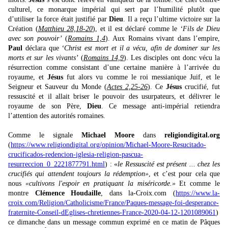
culturel, ce monarque impérial qui sert par l’humilité plutôt que
d’utiliser la force était justifié par
Dieu
. Il a reçu l’ultime victoire sur la
Création (
Matthieu 28,18-20
), et il est déclaré comme le
‘Fils de Dieu
avec son pouvoir’
(
Romains 1,4
). Aux Romains vivant dans l’empire,
Paul
déclara que
‘
Christ est mort et il a vécu, afin de dominer sur les
morts et sur les vivants’
(
Romains 14,9
). Les disciples ont donc vécu la
résurrection comme consistant d’une certaine manière à l’arrivée du
royaume, et
Jésus
fut alors vu comme le roi messianique Juif, et le
Seigneur et Sauveur du Monde (
Actes 2,25-26
). Ce
Jésus
crucifié, fut
ressuscité et il allait briser le pouvoir des usurpateurs, et délivrer le
royaume de son Père,
Dieu
. Ce message anti-impérial retiendra
l’attention des autorités romaines.
Comme le signale
Michael Moore
dans
religiondigital.org
(
https://www.religiondigital.org/opinion/Michael-Moore-Resucitado-
crucificados-redencion-iglesia-religion-pascua-
resurreccion_0_2221877791.html
) : «
le Ressuscité est présent ... chez les
crucifiés qui attendent toujours la rédemption»
, et c’est pour cela que
nous
«
cultivons l'espoir en pratiquant la miséricorde
.»
Et comme le
montre
Clémence Houdaille
, dans la-Croix.com (
https://www.la-
croix.com/Religion/Catholicisme/France/Paques-message-foi-desperance-
fraternite-Conseil-dEglises-chretiennes-France-2020-04-12-1201089061
)
ce dimanche dans un message commun exprimé en ce matin de Pâques