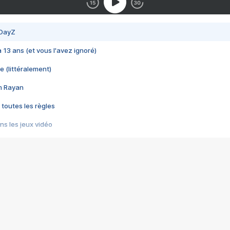
 DayZ
 a 13 ans (et vous l'avez ignoré)
e (littéralement)
im Rayan
 toutes les règles
s les jeux vidéo
us choquant de Rockstar ? - Le scandale BULLY
e plus moche de Steam
du RÊVE tourne au CAUCHEMAR
pendant 8 heures
it… à tort