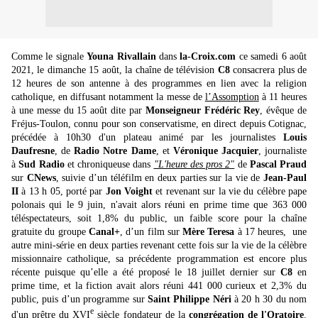
Comme le signale
Youna Rivallain
dans
la-Croix.com
ce samedi 6 août
2021, le dimanche 15 août, la chaîne de télévision
C8
consacrera plus de
12 heures de son antenne à des programmes en lien avec la religion
catholique, en diffusant notamment la messe de
l’Assomption
à 11 heures
à une messe du 15 août dite par
Monseigneur Frédéric Rey
, évêque de
Fréjus-Toulon, connu pour son conservatisme, en direct depuis Cotignac,
précédée à 10h30 d'un plateau animé par les journalistes
Louis
Daufresne
, de
Radio Notre Dame
, et
Véronique Jacquier
, journaliste
à
Sud Radio
et chroniqueuse dans
"L'heure des pros 2"
de
Pascal Praud
sur
CNews
, suivie d’un téléfilm en deux parties sur la vie de
Jean-Paul
II
à 13 h 05, porté par
Jon Voight
et revenant sur la vie du célèbre pape
polonais qui le 9 juin, n'avait alors réuni en prime time que 363 000
téléspectateurs, soit 1,8% du public, un faible score pour la chaîne
gratuite du groupe
Canal+
, d’un film sur
Mère Teresa
à 17 heures, une
autre mini-série en deux parties revenant cette fois sur la vie de la célèbre
missionnaire catholique, sa précédente programmation est encore plus
récente puisque qu’elle a été proposé le 18 juillet dernier sur
C8
en
prime time, et la fiction avait alors réuni 441 000 curieux et 2,3% du
public, puis d’un programme sur
Saint Philippe Néri
à 20 h 30 du nom
e
d'un prêtre du XVI
siècle fondateur de la
congrégation de l'Oratoire
.