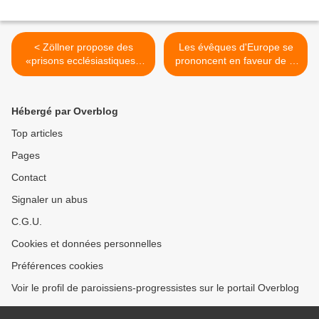
< Zöllner propose des
Les évêques d'Europe se
«prisons ecclésiastiques»
prononcent en faveur de la
pour les prêtres pédophiles
campagne de vaccination :
"Nous ne gagnerons
qu'unis" >
Hébergé par Overblog
Top articles
Pages
Contact
Signaler un abus
C.G.U.
Cookies et données personnelles
Préférences cookies
Voir le profil de paroissiens-progressistes sur le portail Overblog