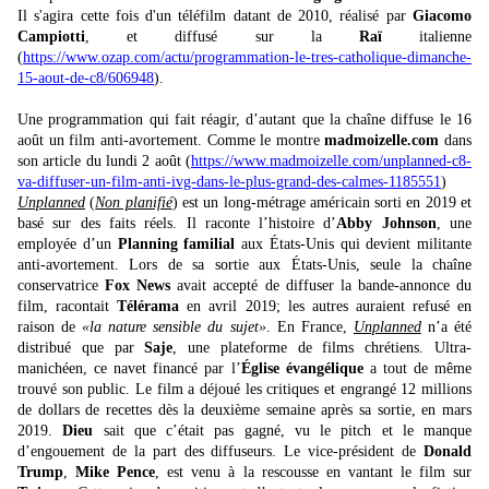
Il s'agira cette fois d'un téléfilm datant de 2010, réalisé par
Giacomo
Campiotti
, et diffusé sur la
Raï
italienne
(
https://www.ozap.com/actu/programmation-le-tres-catholique-dimanche-
15-aout-de-c8/606948
).
Une programmation qui fait réagir, d’autant que la chaîne diffuse le 16
août un film anti-avortement. Comme le montre
madmoizelle.com
dans
son article du lundi 2 août (
https://www.madmoizelle.com/unplanned-c8-
va-diffuser-un-film-anti-ivg-dans-le-plus-grand-des-calmes-1185551
)
Unplanned
(
Non planifié
) est un long-métrage américain sorti en 2019 et
basé sur des faits réels. Il raconte l’histoire d’
Abby Johnson
, une
employée d’un
Planning familial
aux États-Unis qui devient militante
anti-avortement. Lors de sa sortie aux États-Unis, seule la chaîne
conservatrice
Fox News
avait accepté de diffuser la bande-annonce du
film, racontait
Télérama
en avril 2019; les autres auraient refusé en
raison de
«la nature sensible du sujet»
. En France,
Unplanned
n’a été
distribué que par
Saje
, une plateforme de films chrétiens. Ultra-
manichéen, ce navet financé par l’
Église évangélique
a tout de même
trouvé son public. Le film a déjoué les critiques et engrangé 12 millions
de dollars de recettes dès la deuxième semaine après sa sortie, en mars
2019.
Dieu
sait que c’était pas gagné, vu le pitch et le manque
d’engouement de la part des diffuseurs. Le vice-président de
Donald
Trump
,
Mike Pence
, est venu à la rescousse en vantant le film sur