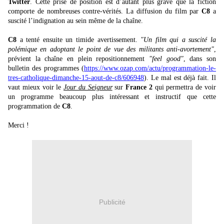
Twitter
. Cette prise de position est d’autant plus grave que la fiction
comporte de nombreuses contre-vérités. La diffusion du film par
C8
a
suscité l’indignation au sein même de la chaîne.
C8
a tenté ensuite un timide avertissement.
"Un film qui a suscité la
polémique en adoptant le point de vue des militants anti-avortement"
,
prévient la chaîne en plein repositionnement
"feel good"
, dans son
bulletin des programmes (
https://www.ozap.com/actu/programmation-le-
tres-catholique-dimanche-15-aout-de-c8/606948
). Le mal est déjà fait. Il
vaut mieux voir le
Jour du Seigneur
sur
France 2
qui permettra de voir
un programme beaucoup plus intéressant et instructif que cette
programmation de
C8
.
Merci !
Publicité