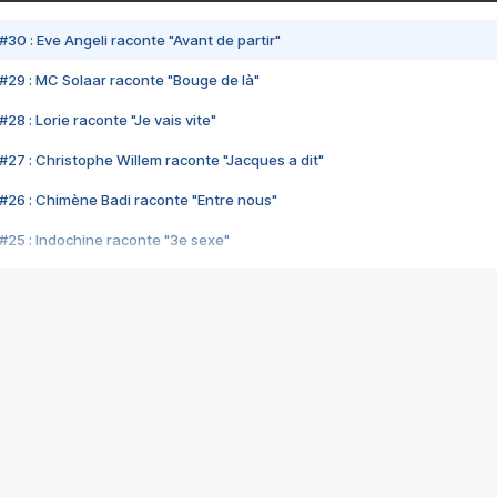
#30 : Eve Angeli raconte "Avant de partir"
#29 : MC Solaar raconte "Bouge de là"
28 : Lorie raconte "Je vais vite"
#27 : Christophe Willem raconte "Jacques a dit"
#26 : Chimène Badi raconte "Entre nous"
#25 : Indochine raconte "3e sexe"
#24 : Zaho raconte "C'est chelou"
#23 : Patrick Bruel raconte "Au café des délices"
#22 : Kyo raconte "Le chemin"
#21 : Nolwenn Leroy raconte "Cassé"
#20 : Patrick Hernandez raconte "Born to be alive"
#19 : Lorie raconte "Près de moi"