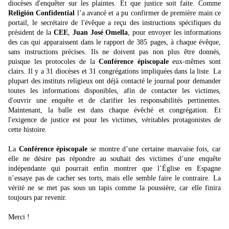
diocèses d'enquêter sur les plaintes. Et que justice soit faite. Comme
Religión Confidential
l’a avancé et a pu confirmer de première main ce
portail, le secrétaire de l'évêque a reçu des instructions spécifiques du
président de la
CEE
,
Juan José Omella
, pour envoyer les informations
des cas qui apparaissent dans le rapport de 385 pages, à chaque évêque,
sans instructions précises. Ils ne doivent pas non plus être donnés,
puisque les protocoles de la
Conférence épiscopale
eux-mêmes sont
clairs. Il y a 31 diocèses et 31 congrégations impliquées dans la liste. La
plupart des instituts religieux ont déjà contacté le journal pour demander
toutes les informations disponibles, afin de contacter les victimes,
d'ouvrir une enquête et de clarifier les responsabilités pertinentes.
Maintenant, la balle est dans chaque évêché et congrégation. Et
l'exigence de justice est pour les victimes, véritables protagonistes de
cette histoire.
La
Conférence épiscopale
se montre d’une certaine mauvaise fois, car
elle ne désire pas répondre au souhait des victimes d’une enquête
indépendante qui pourrait enfin montrer que l’Église en Espagne
n’essaye pas de cacher ses torts, mais elle semble faire le contraire. La
vérité ne se met pas sous un tapis comme la poussière, car elle finira
toujours par revenir.
Merci !