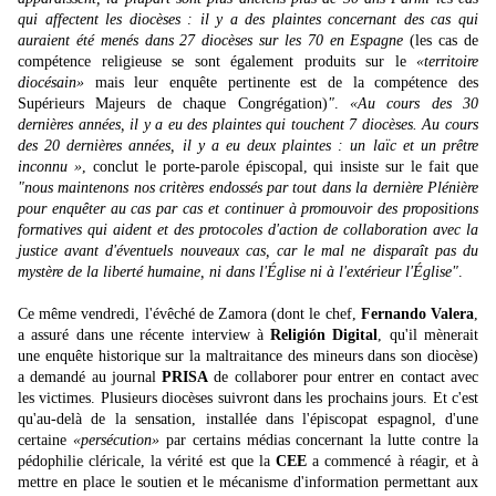
qui affectent les diocèses : il y a des plaintes concernant des cas qui
auraient été menés dans 27 diocèses sur les 70 en Espagne
(les cas de
compétence religieuse se sont également produits sur le
«territoire
diocésain»
mais leur enquête pertinente est de la compétence des
Supérieurs Majeurs de chaque Congrégation)
"
.
«Au cours des 30
dernières années, il y a eu des plaintes qui touchent 7 diocèses. Au cours
des 20 dernières années, il y a eu deux plaintes : un laïc et un prêtre
inconnu »
, conclut le porte-parole épiscopal, qui insiste sur le fait que
"nous maintenons nos critères endossés par tout dans la dernière Plénière
pour enquêter au cas par cas et continuer à promouvoir des propositions
formatives qui aident et des protocoles d'action de collaboration avec la
justice avant d'éventuels nouveaux cas, car le mal ne disparaît pas du
mystère de la liberté humaine, ni dans l'Église ni à l'extérieur l'Église"
.
Ce même vendredi, l'évêché de Zamora (dont le chef,
Fernando Valera
,
a assuré dans une récente interview à
Religión Digital
, qu'il mènerait
une enquête historique sur la maltraitance des mineurs dans son diocèse)
a demandé au journal
PRISA
de collaborer pour entrer en contact avec
les victimes. Plusieurs diocèses suivront dans les prochains jours. Et c'est
qu'au-delà de la sensation, installée dans l'épiscopat espagnol, d'une
certaine
«persécution»
par certains médias concernant la lutte contre la
pédophilie cléricale, la vérité est que la
CEE
a commencé à réagir, et à
mettre en place le soutien et le mécanisme d'information permettant aux