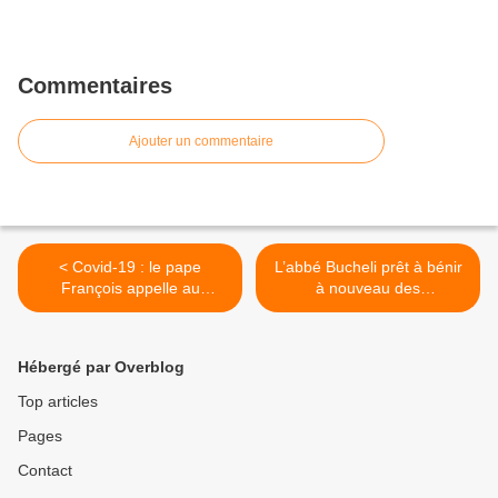
Commentaires
Ajouter un commentaire
< Covid-19 : le pape
L’abbé Bucheli prêt à bénir
François appelle au
à nouveau des
"dialogue" face à la
homosexuels >
tentation du "repli sur soi"
Hébergé par Overblog
Top articles
Pages
Contact