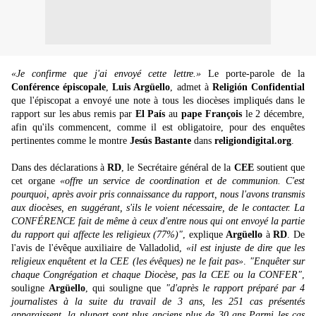
«Je confirme que j'ai envoyé cette lettre.»
Le porte-parole de la
Conférence épiscopale
,
Luis Argüello
, admet à
Religión Confidential
que l'épiscopat a envoyé une note à tous les diocèses impliqués dans le
rapport sur les abus remis par
El País
au
pape François
le 2 décembre,
afin qu'ils commencent, comme il est obligatoire, pour des enquêtes
pertinentes comme le montre
Jesús Bastante
dans
religiondigital.org
.
Dans des déclarations à
RD
, le Secrétaire général de la
CEE
soutient que
cet organe
«offre un service de coordination et de communion. C'est
pourquoi, après avoir pris connaissance du rapport, nous l'avons transmis
aux diocèses, en suggérant, s'ils le voient nécessaire, de le contacter. La
CONFÉRENCE fait de même à ceux d'entre nous qui ont envoyé la partie
du rapport qui affecte les religieux (77%)"
, explique
Argüello
à
RD
. De
l'avis de l'évêque auxiliaire de Valladolid,
«il est injuste de dire que les
religieux enquêtent et la CEE (les évêques) ne le fait pas»
.
"Enquêter sur
chaque Congrégation et chaque Diocèse, pas la CEE ou la CONFER"
,
souligne
Argüello
, qui souligne que
"d'après le rapport préparé par 4
journalistes à la suite du travail de 3 ans, les 251 cas présentés
apparaissent, la plupart sont plus anciens plus de 30 ans Parmi les cas