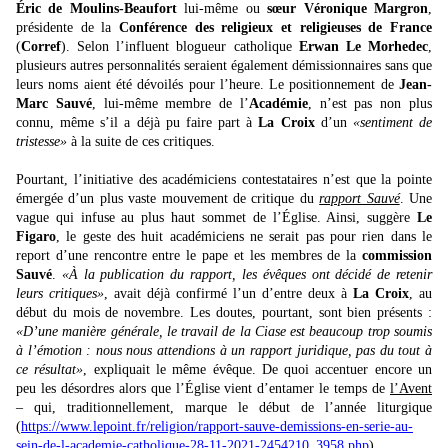
Éric de Moulins-Beaufort
lui-même ou
sœur Véronique Margron
,
présidente de la
Conférence des religieux et religieuses de France
(
Corref
). Selon l’influent blogueur catholique
Erwan Le Morhedec
,
plusieurs autres personnalités seraient également démissionnaires sans que
leurs noms aient été dévoilés pour l’heure. Le positionnement de
Jean-
Marc Sauvé
, lui-même membre de l’
Académie
, n’est pas non plus
connu, même s’il a déjà pu faire part à
La Croix
d’un
«sentiment de
tristesse»
à la suite de ces critiques.
Pourtant, l’initiative des académiciens contestataires n’est que la pointe
émergée d’un plus vaste mouvement de critique du
rapport Sauvé
. Une
vague qui infuse au plus haut sommet de l’Église. Ainsi, suggère
Le
Figaro
, le geste des huit académiciens ne serait pas pour rien dans le
report d’une rencontre entre le pape et les membres de la
commission
Sauvé
.
«À la publication du rapport, les évêques ont décidé de retenir
leurs critiques»
, avait déjà confirmé l’un d’entre deux à
La Croix
, au
début du mois de novembre. Les doutes, pourtant, sont bien présents :
«D’une manière générale, le travail de la Ciase est beaucoup trop soumis
à l’émotion : nous nous attendions à un rapport juridique, pas du tout à
ce résultat»
, expliquait le même évêque. De quoi accentuer encore un
peu les désordres alors que l’Église vient d’entamer le temps de
l’Avent
– qui, traditionnellement, marque le début de l’année liturgique
(
https://www.lepoint.fr/religion/rapport-sauve-demissions-en-serie-au-
sein-de-l-academie-catholique-28-11-2021-2454210_3958.php
).