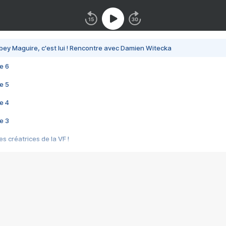
bey Maguire, c'est lui ! Rencontre avec Damien Witecka
e 6
e 5
e 4
e 3
s créatrices de la VF !
e 2
e 1
e Mektoub My Love arrive enfin ! Rencontre avec Shaïn Boumedine et Sal
i : après Toni en famille