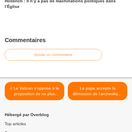
Hollerich : Il n’y a pas de machinations politiques dans
l’Église
Commentaires
Ajouter un commentaire
< Le Vatican s’oppose à la
Le pape accepte la
proposition de ne plus
démission de l'archevêque
utiliser le mot «Noël»
de Paris, Michel Aupetit, qui
a reconnu avoir eu un
"comportement ambigu"
Hébergé par Overblog
avec une femme >
Top articles