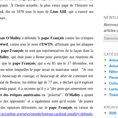
ants. À l'heure actuelle, le plus vieux pape de l'histoire est
ci
, élu en 1878 sous le nom de
Léon XIII
, qui a exercé ses
NEWSL
ours.
Abonnez
articles 
Email
ean O'Malley
a défendu le
pape François
contre les critiques
 Word
, connu sous le nom d'
EWTN
, affirmant que les attaques
e
pape François
ne sont pas représentatives de la façon dont la
CATÉG
alley
, qui était juste à Rome pour participer aux réunions du
Actua
é que le
pape François
, qui a eu 85 ans le 17 décembre, est
Actua
ions selon lesquelles le pape serait en mauvaise santé.
"Je vois
Réfor
ec beaucoup de courage, et beaucoup de désir de continuer son
Pensé
dinal de Boston, lui-même âgé de 77 ans, a déclaré qu'il espérait
Cultu
Lectu
genda papal, il a reconnu qu'il y a
"des gens qui aimeraient voir
Théo
ce des évêques américains
est
"polarisé"
.
O'Malley
a ajouté
age des opposants"
et a également noté qu'il existe
"de jeunes
ARCHI
des opinions déformées sur le
pape François
en raison de
2026
.ncronline.org/news/people/bostons-cardinal-omalley-defends-