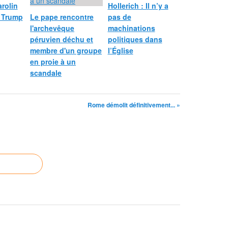
arolin
Hollerich : Il n’y a
d Trump
Le pape rencontre
pas de
l'archevêque
machinations
péruvien déchu et
politiques dans
membre d'un groupe
l’Église
en proie à un
scandale
Rome démolit définitivement... »