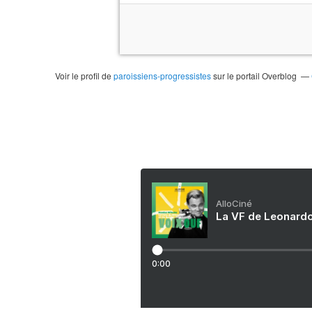
Voir le profil de
paroissiens-progressistes
sur le portail Overblog
AlloCiné
La VF de Leonardo
0:00