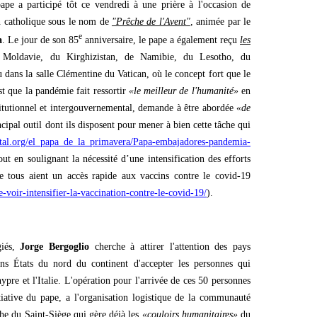
pape a participé tôt ce vendredi à une prière à l'occasion de
n catholique sous le nom de
"Prêche de l'Avent"
, animée par le
e
a
. Le jour de son 85
anniversaire, le pape a également reçu
les
Moldavie, du Kirghizistan, de Namibie, du Lesotho, du
ans la salle Clémentine du Vatican, où le concept fort que le
st que la pandémie fait ressortir
«le meilleur de l'humanité»
en
titutionnel et intergouvernemental, demande à être abordée
«de
cipal outil dont ils disposent pour mener à bien cette tâche qui
ital.org/el_papa_de_la_primavera/Papa-embajadores-pandemia-
tout en soulignant la nécessité d’une intensification des efforts
 tous aient un accès rapide aux vaccins contre le covid-19
-voir-intensifier-la-vaccination-contre-le-covid-19/
).
giés,
Jorge Bergoglio
cherche à attirer l'attention des pays
ins États du nord du continent d'accepter les personnes qui
re et l'Italie. L'opération pour l'arrivée de ces 50 personnes
tiative du pape, a l'organisation logistique de la communauté
he du Saint-Siège qui gère déjà les
«couloirs humanitaires»
du