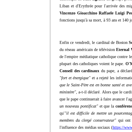
Liban et d'Erythrée pour l'arrivée des migr
Vincenzo Gioacchino Raffaele Luigi Pec
fonctions jusqu'à sa mort, à 93 ans et 140 j
Enfin ce vendredi, le cardinal de Boston
S
du réseau américain de télévision
Eternal
de l'empire médiatique catholique contre l
plupart des catholiques voient le pape.
O'M
Conseil des cardinaux
du pape, a déclar
"fort et énergique"
et a rejeté les informat
que le Saint-Père est en bonne santé et av
ministère"
, a-t-il déclaré. Alors que le car
que le pape continuerait à faire avancer l'a
un nouveau pontificat"
et que la
conféren
qu'
"il est difficile de mettre un pourcent
membres du clergé conservateur"
qui ont 
l'influence des médias sociaux (
https://www