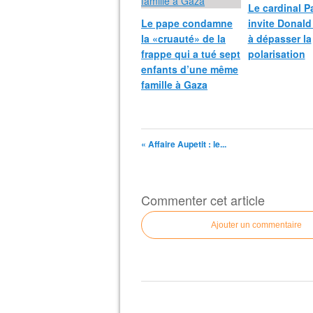
Le cardinal P
Le pape condamne
invite Donal
la «cruauté» de la
à dépasser la
frappe qui a tué sept
polarisation
enfants d’une même
famille à Gaza
« Affaire Aupetit : le...
Commenter cet article
Ajouter un commentaire