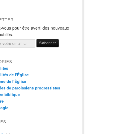
ETTER
-vous pour être averti des nouveaux
publiés.
ORIES
lités
lités de l'Église
me de l'Église
es de paroissiens progressistes
re biblique
re
logie
VES