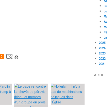
A
Ju
Ju
M
Av
M
Fé
Ja
2025
2024
2023
0
2022
2021
ARTIC