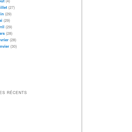
oût
(4)
illet
(27)
in
(29)
ai
(29)
ril
(29)
ars
(28)
vrier
(28)
nvier
(30)
LES RÉCENTS