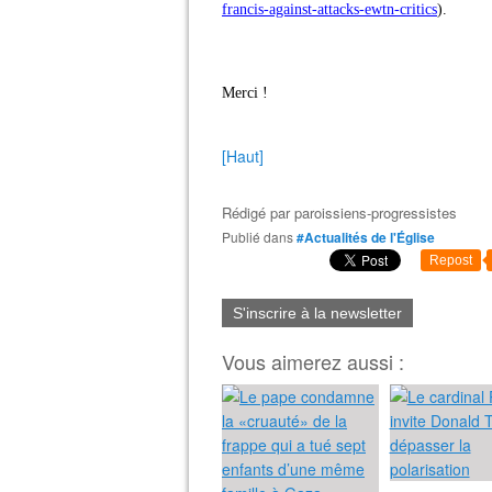
francis-against-attacks-ewtn-critics
).
Merci !
[Haut]
Rédigé par
paroissiens-progressistes
Publié dans
#Actualités de l'Église
Repost
S'inscrire à la newsletter
Vous aimerez aussi :