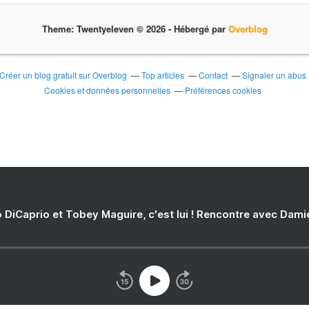
Theme: Twentyeleven © 2026 -
Hébergé par
Overblog
Créer un blog gratuit sur Overblog
Top articles
Contact
Signaler un abus
Cookies et données personnelles
Préférences cookies
 DiCaprio et Tobey Maguire, c'est lui ! Rencontre avec Dam