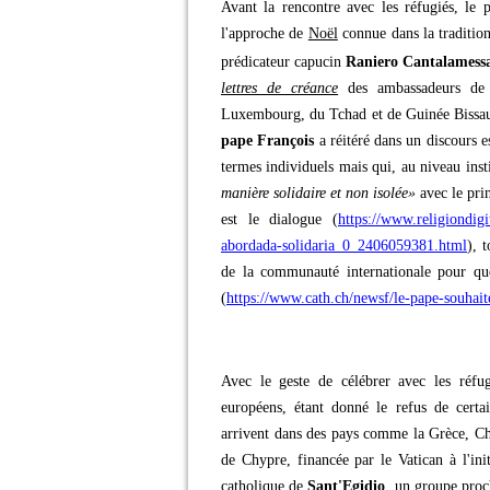
Avant la rencontre avec les réfugiés, le 
l'approche de
Noël
connue dans la traditio
prédicateur capucin
Raniero Cantalamess
lettres de créance
des ambassadeurs de 
Luxembourg, du Tchad et de Guinée Bissau d
pape François
a réitéré dans un discours e
termes individuels mais qui, au niveau ins
manière solidaire et non isolée»
avec le prin
est le dialogue (
https://www.religiondig
abordada-solidaria_0_2406059381.html
), 
de la communauté internationale pour que
(
https://www.cath.ch/newsf/le-pape-souhaite
Avec le geste de célébrer avec les réfu
européens, étant donné le refus de certa
arrivent dans des pays comme la Grèce, Chyp
de Chypre, financée par le Vatican à l'ini
catholique de
Sant'Egidio
, un groupe proc