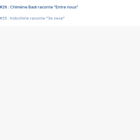
#26 : Chimène Badi raconte "Entre nous"
#25 : Indochine raconte "3e sexe"
#24 : Zaho raconte "C'est chelou"
#23 : Patrick Bruel raconte "Au café des délices"
#22 : Kyo raconte "Le chemin"
#21 : Nolwenn Leroy raconte "Cassé"
#20 : Patrick Hernandez raconte "Born to be alive"
#19 : Lorie raconte "Près de moi"
#18 : Michael Jones raconte "A nos actes manqués" (avec Jean-Jacque
#17 : Khaled raconte "Aïcha"
#16 : Corneille raconte "Parce qu'on vient de loin"
#15 : Indochine raconte "L'aventurier"