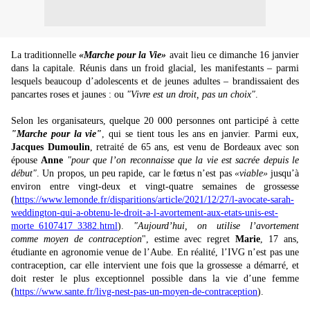
La traditionnelle
«Marche pour la Vie»
avait lieu ce dimanche 16 janvier
dans la capitale. Réunis dans un froid glacial, les manifestants – parmi
lesquels beaucoup d’adolescents et de jeunes adultes – brandissaient des
pancartes roses et jaunes : ou
"Vivre est un droit, pas un choix"
.
Selon les organisateurs, quelque 20 000 personnes ont participé à cette
"Marche pour la vie"
, qui se tient tous les ans en janvier. Parmi eux,
Jacques Dumoulin
, retraité de 65 ans, est venu de Bordeaux avec son
épouse
Anne
"pour que l’on reconnaisse que la vie est sacrée depuis le
début"
. Un propos, un peu rapide, car le fœtus n’est pas
«viable»
jusqu’à
environ entre vingt-deux et vingt-quatre semaines de grossesse
(
https://www.lemonde.fr/disparitions/article/2021/12/27/l-avocate-sarah-
weddington-qui-a-obtenu-le-droit-a-l-avortement-aux-etats-unis-est-
morte_6107417_3382.html
).
"Aujourd’hui, on utilise l’avortement
comme moyen de contraception
", estime avec regret
Marie
, 17 ans,
étudiante en agronomie venue de l’Aube. En réalité, l’IVG n’est pas une
contraception, car elle intervient une fois que la grossesse a démarré, et
doit rester le plus exceptionnel possible dans la vie d’une femme
(
https://www.sante.fr/livg-nest-pas-un-moyen-de-contraception
).