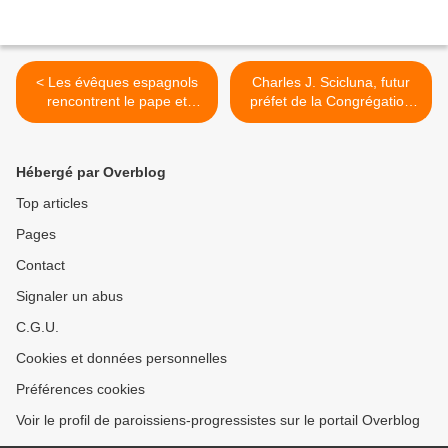
< Les évêques espagnols
Charles J. Scicluna, futur
rencontrent le pape et
préfet de la Congrégation
s'engagent à enquêter sur
pour la Doctrine de la Foi ?
les cas d'abus sexuels
>
Hébergé par Overblog
Top articles
Pages
Contact
Signaler un abus
C.G.U.
Cookies et données personnelles
Préférences cookies
Voir le profil de paroissiens-progressistes sur le portail Overblog