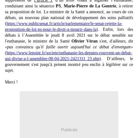
suppression de
l’article 1
d’un texte visant à légaliser l’euthanasie,
conduisant ainsi la sénatrice
PS
,
Marie-Pierre de La Gontrie
, à retirer
sa proposition de loi. Le ministre de la Santé a annoncé, au cours de ces
débats, un nouveau plan national de développement des soins palliatifs
(
https://www.publicsenat.fr/article/parlementaire/le-senat-rejette-la-
proposition-de-loi-ps-pour-le-droit-a-mourir-dans-la
). Enfin, lors des
débats à l’Assemblée le jeudi 8 avril 2021 sur le débat sensible sur
l'euthanasie, le ministre de la Santé
Olivier Véran
s'est, d'ailleurs, dit
«pas convaincu qu'il faille ouvrir aujourd'hui ce débat d'envergure»
(
https://www.lepoint.fr/societe/euthanasie-les-deputes-rouvrent-un-debat-
qui-divise-a-l-assemblee-08-04-2021-2421311_23.php
). D’ailleurs, le
gouvernement s'est jusqu'à présent montré peu enclin à légiférer sur ce
sujet.
Merci !
Publicité