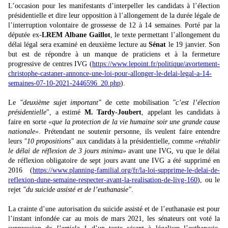
L’occasion pour les manifestants d’interpeller les candidats à l’élection
présidentielle et dire leur opposition à l’allongement de la durée légale de
l’interruption volontaire de grossesse de 12 à 14 semaines. Porté par la
députée ex-
LREM
Albane Gaillot
, le texte permettant l’allongement du
délai légal sera examiné en deuxième lecture au
Sénat
le 19 janvier. Son
but est de répondre à un manque de praticiens et à la fermeture
progressive de centres IVG (
https://www.lepoint.fr/politique/avortement-
christophe-castaner-annonce-une-loi-pour-allonger-le-delai-legal-a-14-
semaines-07-10-2021-2446596_20.php
).
Le
"deuxième sujet important"
de cette mobilisation
"c’est l’élection
présidentielle
", a estimé
M. Tardy-Joubert
, appelant les candidats à
faire en sorte
«que la protection de la vie humaine soir une grande cause
nationale»
. Prétendant ne soutenir personne, ils veulent faire entendre
leurs
"10 propositions"
aux candidats à la présidentielle, comme
«rétablir
le délai de réflexion de 3 jours minima»
avant une IVG, vu que le délai
de réflexion obligatoire de sept jours avant une IVG a été supprimé en
2016 (
https://www.planning-familial.org/fr/la-loi-supprime-le-delai-de-
reflexion-dune-semaine-respecter-avant-la-realisation-de-livg-160
), ou le
rejet
"du suicide assisté et de l’euthanasie"
.
La crainte d’une autorisation du suicide assisté et de l’euthanasie est pour
l’instant infondée car au mois de mars 2021, les sénateurs ont voté la