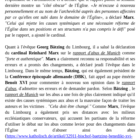
dernière montre un
"côté obscur"
de l'Église.
«Je m'excuse à nouveau
personnellement et au nom de l'archevêché auprès des personnes affectées
par ce qu'elles ont subi dans le domaine de l'Église»
, a déclaré
Marx
.
"Celui qui rejette les causes systémiques et une nécessaire réforme de
l'Église dans ses positions et ses structures n'a pas compris le défi"
posé
par le rapport, a ajouté le cardinal.
Quant à l'évêque
Georg Bätzing
du Limbourg, il a salué la déclaration
du
cardinal Reinhard Marx
sur le
rapport d'abus de Munich
comme
"forte et authentique"
.
Marx
a clairement reconnu sa responsabilité et ses
erreurs et a promis des changements, a déclaré jeudi l'évêque dans le
Limbourg. Dans le même temps,
Bätzing
, qui est également président de
la
Conférence épiscopale allemande
(
DBK
), fait appel au pape émérite
Benoît XVI
pour commenter à nouveau son opinion dans le
rapport
d'abus
, d'admettre ses erreurs et de demander pardon. Selon
Bätzing
, le
rapport de Munich
sur les abus a une fois de plus clairement indiqué qu'il
existe des causes systémiques aux abus et la mauvaise façon de traiter les
auteurs et les victimes .
"Cela doit être changé."
Comme
Marx
, l'évêque
du Limbourg a également pris ses distances avec les milieux
ecclésiastiques conservateurs, qui accusent les partisans de la réforme
d'utiliser le débat sur les abus comme levier pour des changements dans
l'Église et d'abuser ainsi des abus
(
https://www.katholisch.de/artikel/32911-bischof-baetzing-benedikt-xvi-