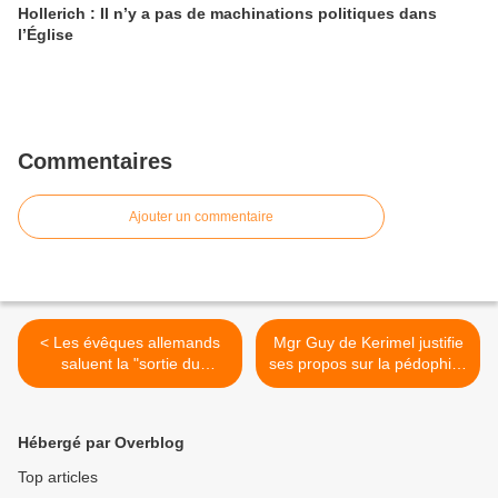
Hollerich : Il n’y a pas de machinations politiques dans
l’Église
Commentaires
Ajouter un commentaire
< Les évêques allemands
Mgr Guy de Kerimel justifie
saluent la "sortie du
ses propos sur la pédophilie
placard" de plus d'une
>
centaine de clercs et
enseignants catholiques
Hébergé par Overblog
Top articles