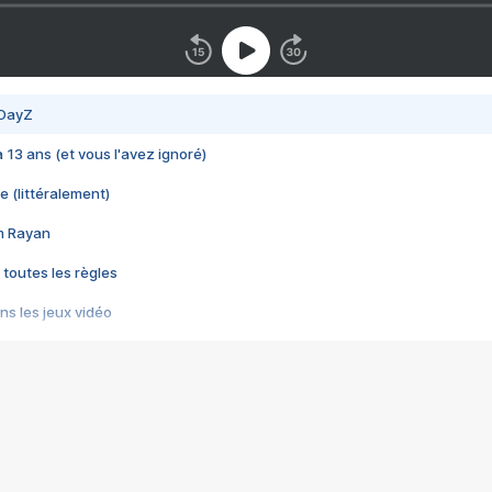
 DayZ
 a 13 ans (et vous l'avez ignoré)
e (littéralement)
im Rayan
 toutes les règles
s les jeux vidéo
us choquant de Rockstar ? - Le scandale BULLY
e plus moche de Steam
du RÊVE tourne au CAUCHEMAR
pendant 8 heures