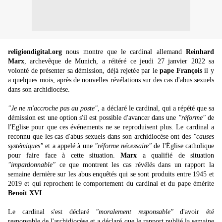
religiondigital.org
nous montre que le cardinal allemand
Reinhard
Marx
, archevêque de Munich, a réitéré ce jeudi 27 janvier 2022 sa
volonté de présenter sa démission, déjà rejetée par le
pape François
il y
a quelques mois, après de nouvelles révélations sur des cas d'abus sexuels
dans son archidiocèse.
"Je ne m'accroche pas au poste"
, a déclaré le cardinal, qui a répété que sa
démission est une option s'il est possible d'avancer dans une
"réforme"
de
l'Eglise pour que ces événements ne se reproduisent plus. Le cardinal a
reconnu que les cas d'abus sexuels dans son archidiocèse ont des
"causes
systémiques"
et a appelé à une
"réforme nécessaire"
de l'Église catholique
pour faire face à cette situation.
Marx
a qualifié de situation
"impardonnable"
ce que montrent les cas révélés dans un rapport la
semaine dernière sur les abus enquêtés qui se sont produits entre 1945 et
2019 et qui reprochent le comportement du cardinal et du pape émérite
Benoît XVI
.
Le cardinal s'est déclaré
"moralement responsable"
d'avoir été
responsable de l'archidiocèse et a déclaré que le rapport publié la semaine