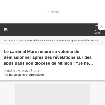
Publicité
MENU
Accueil
» Le cardinal Marx réitère sa volonté de démissionner après des révélations sur des abus dans son diocèse de Munich : "Je ne m'accroche pas au poste"
Le cardinal Marx réitère sa volonté de
démissionner après des révélations sur des
abus dans son diocèse de Munich : "Je ne
m'accroche pas au poste"
Publié le 27/01/2022 à 19:37
Par
paroissiens-progressistes