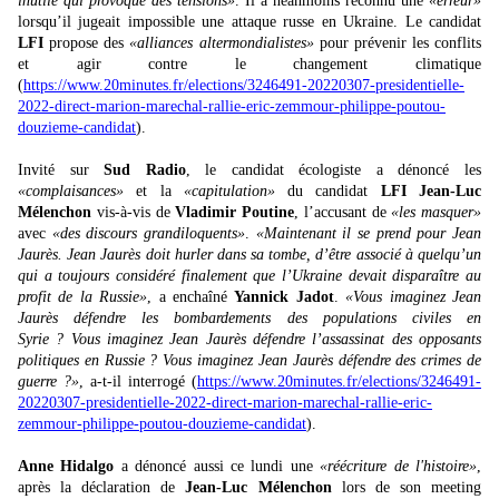
inutile qui provoque des tensions»
. Il a néanmoins reconnu une
«erreur»
lorsqu’il jugeait impossible une attaque russe en Ukraine. Le candidat
LFI
propose des
«alliances altermondialistes»
pour prévenir les conflits
et agir contre le changement climatique
(
https://www.20minutes.fr/elections/3246491-20220307-presidentielle-
2022-direct-marion-marechal-rallie-eric-zemmour-philippe-poutou-
douzieme-candidat
).
Invité sur
Sud Radio
, le candidat écologiste a dénoncé les
«complaisances»
et la
«capitulation»
du candidat
LFI
Jean-Luc
Mélenchon
vis-à-vis de
Vladimir Poutine
, l’accusant de
«les masquer»
avec
«des discours grandiloquents»
.
«Maintenant il se prend pour Jean
Jaurès. Jean Jaurès doit hurler dans sa tombe, d’être associé à quelqu’un
qui a toujours considéré finalement que l’Ukraine devait disparaître au
profit de la Russie»
, a enchaîné
Yannick Jadot
.
«Vous imaginez Jean
Jaurès défendre les bombardements des populations civiles en
Syrie ? Vous imaginez Jean Jaurès défendre l’assassinat des opposants
politiques en Russie ? Vous imaginez Jean Jaurès défendre des crimes de
guerre ?»
, a-t-il interrogé (
https://www.20minutes.fr/elections/3246491-
20220307-presidentielle-2022-direct-marion-marechal-rallie-eric-
zemmour-philippe-poutou-douzieme-candidat
).
Anne Hidalgo
a dénoncé aussi ce lundi une
«réécriture de l'histoire»
,
après la déclaration de
Jean-Luc Mélenchon
lors de son meeting