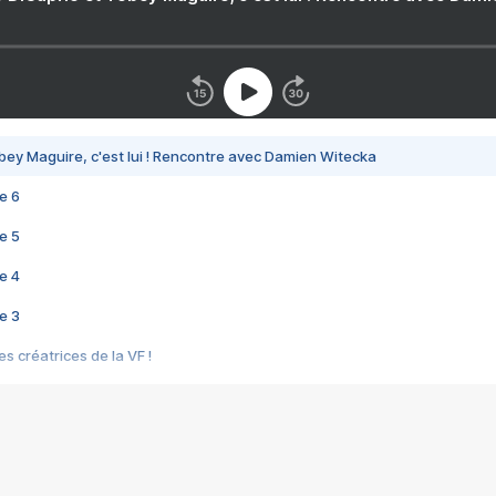
bey Maguire, c'est lui ! Rencontre avec Damien Witecka
e 6
e 5
e 4
e 3
s créatrices de la VF !
e 2
e 1
e Mektoub My Love arrive enfin ! Rencontre avec Shaïn Boumedine et Sal