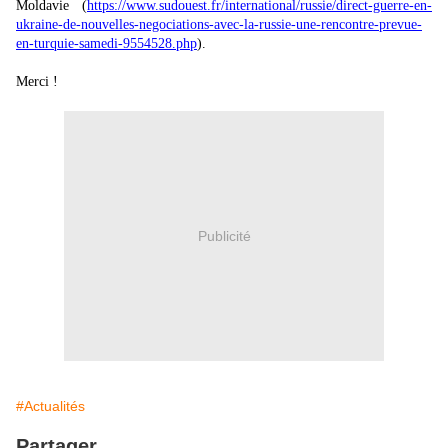
Moldavie (
https://www.sudouest.fr/international/russie/direct-guerre-en-
ukraine-de-nouvelles-negociations-avec-la-russie-une-rencontre-prevue-
en-turquie-samedi-9554528.php
).
Merci !
Publicité
#Actualités
Partager