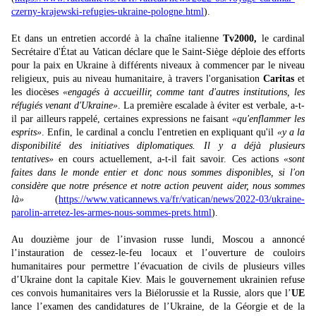
czerny-krajewski-refugies-ukraine-pologne.html
).
Et dans un entretien accordé à la chaîne italienne
Tv2000,
le cardinal
Secrétaire d'État au Vatican déclare que le Saint-Siège déploie des efforts
pour la paix en Ukraine à différents niveaux à commencer par le niveau
religieux, puis au niveau humanitaire, à travers l'organisation
Caritas
et
les diocèses
«engagés à accueillir, comme tant d'autres institutions, les
réfugiés venant d'Ukraine»
. La première escalade à éviter est verbale, a-t-
il par ailleurs rappelé, certaines expressions ne faisant
«qu'enflammer les
esprits»
. Enfin, le cardinal a conclu l'entretien en expliquant qu'il
«y a la
disponibilité des initiatives diplomatiques. Il y a déjà plusieurs
tentatives»
en cours actuellement, a-t-il fait savoir. Ces actions
«sont
faites dans le monde entier et donc nous sommes disponibles, si l'on
considère que notre présence et notre action peuvent aider, nous sommes
là»
(
https://www.vaticannews.va/fr/vatican/news/2022-03/ukraine-
parolin-arretez-les-armes-nous-sommes-prets.html
).
Au douzième jour de l’invasion russe lundi, Moscou a annoncé
l’instauration de cessez-le-feu locaux et l’ouverture de couloirs
humanitaires pour permettre l’évacuation de civils de plusieurs villes
d’Ukraine dont la capitale Kiev. Mais le gouvernement ukrainien refuse
ces convois humanitaires vers la Biélorussie et la Russie, alors que l’
UE
lance l’examen des candidatures de l’Ukraine, de la Géorgie et de la