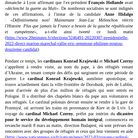
dimanche à Lyon affirmant que l'ex-président
François Hollande
avait
«déclenché la guerre au Mali»
. De nombreux socialistes se sont indignés
de ces affirmations, à l'instar de la candidate
Anne Hidalgo
:
«Définitivement non! Maintenant Jean-Luc Mélenchon réécrit
l'Histoire. Plus que jamais la France a besoin de la gauche républicaine
et européenne»
, a-t-elle ainsi tweeté ce lundi matin
(
https://www.20minutes.fr/elections/3246491-20220307-presidentielle-
2022-direct-marion-marechal-rallie-eric-zemmour-philippe-poutou-
douzieme-candidat
).
Pendant ce temps, les
cardinaux Konrad Krajewski
et
Michael Czerny
s’apprêtent à rendre visite, au nom du pape, à des réfugiés venant
d’Ukraine, en tenant compte des défis qui surgissent en cette période de
guerre. Le
cardinal Konrad Krajewski
, aumônier apostolique, se
trouve actuellement dans la ville-frontière de Dorohusk, près de Lublin,
point d'arrivée de plus d'un million de réfugiés qui sont entrés en
Pologne. Il a distribué des chapelets blancs du pape aux volontaires et
aux réfugiés. Le cardinal polonais devrait ensuite se rendre à la gare de
Przemysl, où arrivent les trains en provenance de Kiev et de Lviv. Le
voyage du
cardinal Michael Czerny
, préfet par intérim du
dicastère
pour le service du développement humain intégral
, commencera en
revanche mardi 8 mars au matin, direction Budapest, où sont prévues des
rencontres avec des groupes de réfugiés et ceux qui leur viennent en aide
(
https://www.vaticannews.va/fr/vatican/news/2022-03/voyage-cardinal-