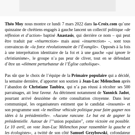
Théo Moy
nous montre ce lundi 7 mars 2022 dans
la-Croix.com
qu’une
quinzaine de chrétiens engagés à gauche lancent un collectif politique
«de
réflexion et d’action»
baptisé
Anastasis
, qui derrière ce nom – qui peut
être traduit par
«résurrection»
mais aussi
«insurrection»
–, sont tous
convaincus de
«la force révolutionnaire de l’Évangile»
. Opposés à la fois
à une interprétation identitaire de la foi et à une gauche
«qui ignore le
christianisme»
, le groupe n’a pas peur de cliver, tout en se défendant
d’être un «
élément perturbateur de l’Église catholique»
.
Pas sûr que le choix de l’équipe de la
Primaire populaire
qui a décidé,
la semaine dernière, d’apporter son soutien à
Jean-Luc Mélenchon
après
l’abandon de
Christiane Taubira
, qui n’a pas réussi à récolter ses 500
parrainages, ait leur faveur. Au détriment notamment de
Yannick Jadot
,
pourtant arrivé deuxième de cette consultation citoyenne. Dans leur
communiqué, les organisateurs estiment que le candidat
«insoumis»
et
son programme sont
«le meilleur véhicule politique pour faire gagner nos
idées à la présidentielle»
.
«Aucune rancune. Le but est de gagner la
présidentielle. Autour de l’
“union populaire”
, cette victoire est possible.
Le 10 avril, on vote Jean-Luc Mélenchon pour rassembler la gauche et
les écologistes»
, a twitté de son côté
Samuel Grzybowski
, cofondateur