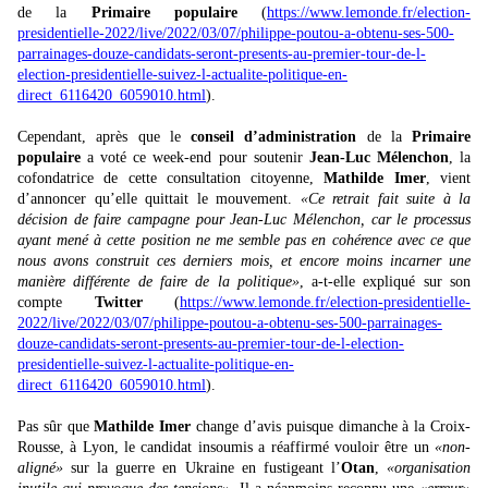
de la
Primaire populaire
(
https://www.lemonde.fr/election-
presidentielle-2022/live/2022/03/07/philippe-poutou-a-obtenu-ses-500-
parrainages-douze-candidats-seront-presents-au-premier-tour-de-l-
election-presidentielle-suivez-l-actualite-politique-en-
direct_6116420_6059010.html
).
Cependant, après que le
conseil d’administration
de la
Primaire
populaire
a voté ce week-end pour soutenir
Jean-Luc Mélenchon
, la
cofondatrice de cette consultation citoyenne,
Mathilde Imer
, vient
d’annoncer qu’elle quittait le mouvement.
«Ce retrait fait suite à la
décision de faire campagne pour Jean-Luc Mélenchon, car le processus
ayant mené à cette position ne me semble pas en cohérence avec ce que
nous avons construit ces derniers mois, et encore moins incarner une
manière différente de faire de la politique»
, a-t-elle expliqué sur son
compte
Twitter
(
https://www.lemonde.fr/election-presidentielle-
2022/live/2022/03/07/philippe-poutou-a-obtenu-ses-500-parrainages-
douze-candidats-seront-presents-au-premier-tour-de-l-election-
presidentielle-suivez-l-actualite-politique-en-
direct_6116420_6059010.html
).
Pas sûr que
Mathilde Imer
change d’avis puisque dimanche à la Croix-
Rousse, à Lyon, le candidat insoumis a réaffirmé vouloir être un
«non-
aligné»
sur la guerre en Ukraine en fustigeant l’
Otan
,
«organisation