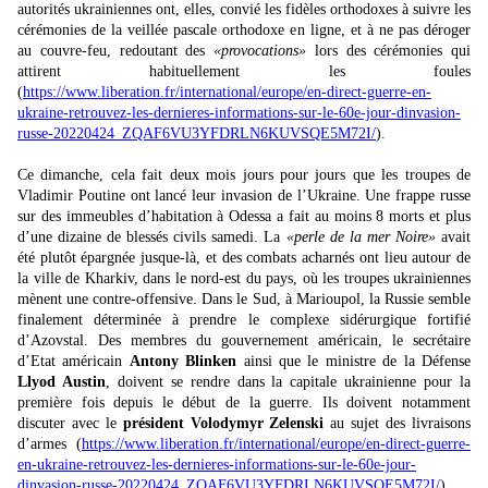
autorités ukrainiennes ont, elles, convié les fidèles orthodoxes à suivre les
cérémonies de la veillée pascale orthodoxe en ligne, et à ne pas déroger
au couvre-feu, redoutant des
«provocations»
lors des cérémonies qui
attirent habituellement les foules
(
https://www.liberation.fr/international/europe/en-direct-guerre-en-
ukraine-retrouvez-les-dernieres-informations-sur-le-60e-jour-dinvasion-
russe-20220424_ZQAF6VU3YFDRLN6KUVSQE5M72I/
).
Ce dimanche, cela fait deux mois jours pour jours que les troupes de
Vladimir Poutine ont lancé leur invasion de l’Ukraine. Une frappe russe
sur des immeubles d’habitation à Odessa a fait au moins 8 morts et plus
d’une dizaine de blessés civils samedi. La
«perle de la mer Noire»
avait
été plutôt épargnée jusque-là, et des combats acharnés ont lieu autour de
la ville de Kharkiv, dans le nord-est du pays, où les troupes ukrainiennes
mènent une contre-offensive. Dans le Sud, à Marioupol, la Russie semble
finalement déterminée à prendre le complexe sidérurgique fortifié
d’Azovstal. Des membres du gouvernement américain, le secrétaire
d’Etat américain
Antony Blinken
ainsi que le ministre de la Défense
Llyod Austin
, doivent se rendre dans la capitale ukrainienne pour la
première fois depuis le début de la guerre. Ils doivent notamment
discuter avec le
président Volodymyr Zelenski
au sujet des livraisons
d’armes (
https://www.liberation.fr/international/europe/en-direct-guerre-
en-ukraine-retrouvez-les-dernieres-informations-sur-le-60e-jour-
dinvasion-russe-20220424_ZQAF6VU3YFDRLN6KUVSQE5M72I/
).