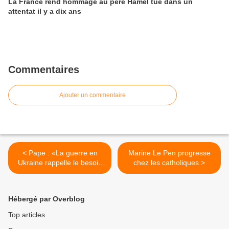
La France rend hommage au père Hamel tué dans un
attentat il y a dix ans
Commentaires
Ajouter un commentaire
< Pape : «La guerre en
Marine Le Pen progresse
Ukraine rappelle le besoin
chez les catholiques >
urgent d'une société
d'amour»
Hébergé par Overblog
Top articles