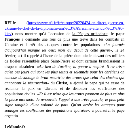
RFI.fr
(
https://www.rfi.fr/fr/europe/20220424-en-direct-guerre-en-
ukraine-le-chef-de-la-diplomatie-am%C3%A9ricaine-attendu-%C3%A0-
kiev
) nous montre qu’à l'occasion de
la Pâques orthodoxe
, le
pape
François
a demandé une fois de plus une trêve dans les combats en
Ukraine et l'arrêt des attaques contre les populations.
«La journée
d'aujourd'hui marque les deux mois du début de cette guerre»
, le 24
février, a-t-il rappelé à l'issue de la prière dominicale devant des milliers
de fidèles rassemblés place Saint-Pierre et dont certains brandissaient le
drapeau ukrainien.
«Au lieu de s'arrêter, la guerre a empiré. Il est triste
qu'en ces jours qui sont les plus saints et solennels pour les chrétiens on
entende davantage le bruit meurtrier des armes que celui des cloches qui
annoncent la résurrection»
du
Christ
, a ajouté le pape qui ne cesse de
réclamer la paix en Ukraine et de dénoncer les souffrances des
populations civiles.
«Et il est triste que les armes prennent de plus en plus
la place aux mots. Je renouvelle l'appel à une trêve pascale, le plus petit
signe tangible d'une volonté de paix. Qu'on arrête les attaques pour
soulager les souffrances des populations épuisées»
, a poursuivi le pape
argentin.
LeMonde.fr