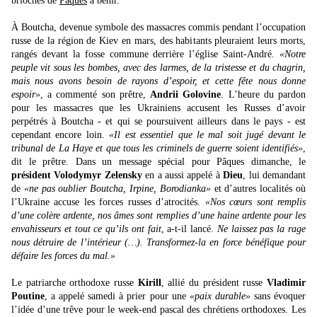
brioches de
Pâques
à bénir.
À Boutcha, devenue symbole des massacres commis pendant l’occupation
russe de la région de Kiev en mars, des habitants pleuraient leurs morts,
rangés devant la fosse commune derrière l’église Saint-André.
«Notre
peuple vit sous les bombes, avec des larmes, de la tristesse et du chagrin,
mais nous avons besoin de rayons d’espoir, et cette fête nous donne
espoir»
, a commenté son prêtre,
Andrii Golovine
. L’heure du pardon
pour les massacres que les Ukrainiens accusent les Russes d’avoir
perpétrés à Boutcha - et qui se poursuivent ailleurs dans le pays - est
cependant encore loin.
«Il est essentiel que le mal soit jugé devant le
tribunal de La Haye et que tous les criminels de guerre soient identifiés»
,
dit le prêtre. Dans un message spécial pour Pâques dimanche, le
président Volodymyr Zelensky
en a aussi appelé à
Dieu
, lui demandant
de
«ne pas oublier Boutcha, Irpine, Borodianka»
et d’autres localités où
l’Ukraine accuse les forces russes d’atrocités.
«Nos cœurs sont remplis
d’une colère ardente, nos âmes sont remplies d’une haine ardente pour les
envahisseurs et tout ce qu’ils ont fait
, a-t-il lancé.
Ne laissez pas la rage
nous détruire de l’intérieur (…). Transformez-la en force bénéfique pour
défaire les forces du mal.»
Le patriarche orthodoxe russe
Kirill
, allié du président russe
Vladimir
Poutine
, a appelé samedi à prier pour une
«paix durable»
sans évoquer
l’idée d’une trêve pour le week-end pascal des chrétiens orthodoxes. Les