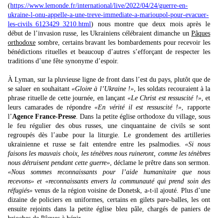
(
https://www.lemonde.fr/international/live/2022/04/24/guerre-en-
ukraine-l-onu-appelle-a-une-treve-immediate-a-marioupol-pour-evacuer-
les-civils_6123429_3210.html
) nous montre que deux mois après le
début de l’invasion russe, les Ukrainiens célébraient dimanche un
Pâques
orthodoxe
sombre, certains bravant les bombardements pour recevoir les
bénédictions rituelles et beaucoup d’autres s’efforçant de respecter les
traditions d’une fête synonyme d’espoir.
À Lyman, sur la pluvieuse ligne de front dans l’est du pays, plutôt que de
se saluer en souhaitant
«Gloire à l’Ukraine !»
, les soldats recouraient à la
phrase rituelle de cette journée, en lançant
«Le Christ est ressuscité !»
, et
leurs camarades de répondre
«En vérité il est ressuscité !»
, rapporte
l’
Agence France-Presse
. Dans la petite église orthodoxe du village, sous
le feu régulier des obus russes, une cinquantaine de civils se sont
regroupés dès l’aube pour la liturgie. Le grondement des artilleries
ukrainienne et russe se fait entendre entre les psalmodies.
«Si nous
faisons les mauvais choix, les ténèbres nous ruineront, comme les ténèbres
nous détruisent pendant cette guerre»
, déclame le prêtre dans son sermon.
«Nous sommes reconnaissants pour l’aide humanitaire que nous
recevons» et «reconnaissants envers la communauté qui prend soin des
réfugiés»
venus de la région voisine de Donetsk, a-t-il ajouté. Plus d’une
dizaine de policiers en uniformes, certains en gilets pare-balles, les ont
ensuite rejoints dans la petite église bleu pâle, chargés de paniers de