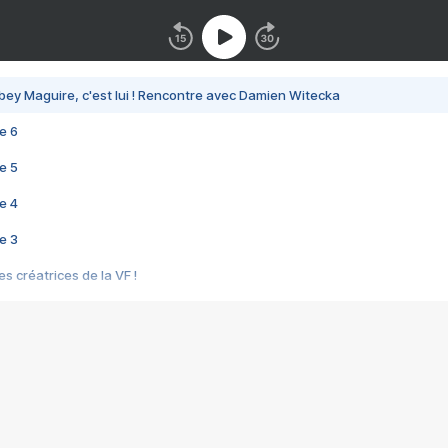
bey Maguire, c'est lui ! Rencontre avec Damien Witecka
e 6
e 5
e 4
e 3
s créatrices de la VF !
e 2
e 1
e Mektoub My Love arrive enfin ! Rencontre avec Shaïn Boumedine et Sal
i : après Toni en famille