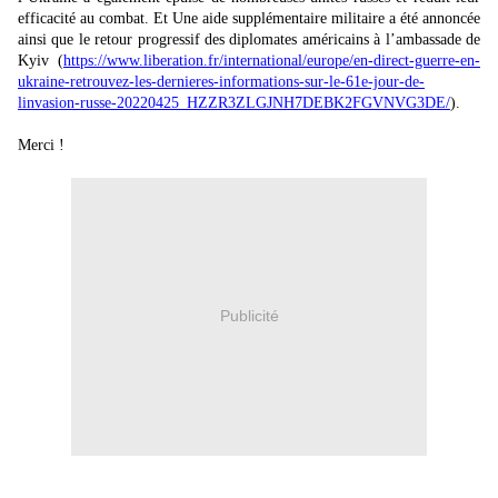
efficacité au combat. Et Une aide supplémentaire militaire a été annoncée
ainsi que le retour progressif des diplomates américains à l’ambassade de
Kyiv (
https://www.liberation.fr/international/europe/en-direct-guerre-en-
ukraine-retrouvez-les-dernieres-informations-sur-le-61e-jour-de-
linvasion-russe-20220425_HZZR3ZLGJNH7DEBK2FGVNVG3DE/
).
Merci !
Publicité