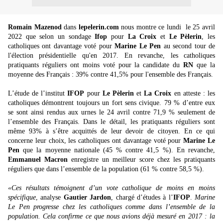
Romain Mazenod
dans
lepelerin.com
nous montre ce lundi le 25 avril
2022 que selon un sondage
Ifop
pour
La Croix
et
Le Pèlerin
, les
catholiques ont davantage voté pour
Marine Le Pen
au second tour de
l'élection présidentielle qu'en 2017. En revanche, les catholiques
pratiquants réguliers ont moins voté pour la candidate du
RN
que la
moyenne des Français : 39% contre 41,5% pour l'ensemble des Français.
L’étude de l’institut
IFOP
pour
Le Pèlerin
et
La Croix
en atteste : les
catholiques démontrent toujours un fort sens civique. 79 % d’entre eux
se sont ainsi rendus aux urnes le 24 avril contre 71,9 % seulement de
l’ensemble des Français. Dans le détail, les pratiquants réguliers sont
même 93% à s’être acquittés de leur devoir de citoyen. En ce qui
concerne leur choix, les catholiques ont davantage voté pour
Marine Le
Pen
que la moyenne nationale (45 % contre 41,5 %). En revanche,
Emmanuel Macron
enregistre un meilleur score chez les pratiquants
réguliers que dans l’ensemble de la population (61 % contre 58,5 %).
«Ces résultats témoignent d’un vote catholique de moins en moins
spécifique
, analyse
Gautier Jardon
, chargé d’études à l’
IFOP
.
Marine
Le Pen progresse chez les catholiques comme dans l’ensemble de la
population. Cela confirme ce que nous avions déjà mesuré en 2017 : la