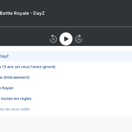
 Battle Royale - DayZ
 DayZ
 a 13 ans (et vous l'avez ignoré)
e (littéralement)
im Rayan
 toutes les règles
s les jeux vidéo
us choquant de Rockstar ? - Le scandale BULLY
e plus moche de Steam