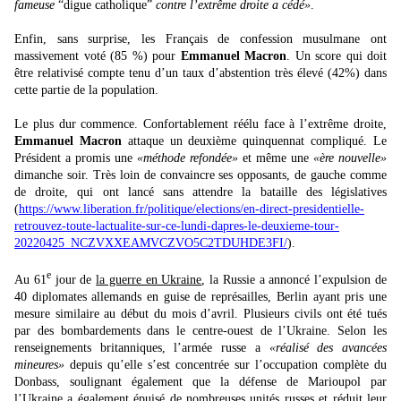
fameuse
“digue catholique”
contre l’extrême droite a cédé»
.
Enfin, sans surprise, les Français de confession musulmane ont
massivement voté (85 %) pour
Emmanuel Macron
. Un score qui doit
être relativisé compte tenu d’un taux d’abstention très élevé (42%) dans
cette partie de la population.
Le plus dur commence. Confortablement réélu face à l’extrême droite,
Emmanuel Macron
attaque un deuxième quinquennat compliqué. Le
Président a promis une
«méthode refondée»
et même une
«ère nouvelle»
dimanche soir. Très loin de convaincre ses opposants, de gauche comme
de droite, qui ont lancé sans attendre la bataille des législatives
(
https://www.liberation.fr/politique/elections/en-direct-presidentielle-
retrouvez-toute-lactualite-sur-ce-lundi-dapres-le-deuxieme-tour-
20220425_NCZVXXEAMVCZVO5C2TDUHDE3FI/
).
e
Au 61
jour de
la guerre en Ukraine
, la Russie a annoncé l’expulsion de
40 diplomates allemands en guise de représailles, Berlin ayant pris une
mesure similaire au début du mois d’avril. Plusieurs civils ont été tués
par des bombardements dans le centre-ouest de l’Ukraine. Selon les
renseignements britanniques, l’armée russe a
«réalisé des avancées
mineures»
depuis qu’elle s’est concentrée sur l’occupation complète du
Donbass, soulignant également que la défense de Marioupol par
l’Ukraine a également épuisé de nombreuses unités russes et réduit leur