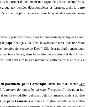
oujours important de maintenir une façon de penser incomplète si
ergique aux pensées déjà complètes et fermées, a dit le
pape
l n'y a rien de plus dangereux pour la synodalité que de croire
rficielle peut être créée, mais les processus dynamiques ne sont
i le
pape François
. De plus, la synodalité n'est
"pas une lubie
ion humaine du peuple de Dieu"
. Elle devrait plutôt encourager
unauté ecclésiale, dans la variété des vocations et des offices.
ire"
doit ainsi être mis en mesure de participer plus et mieux à
on pontificale pour l'Amérique latine
traite du thème
«La
 à la lumière du magistère du pape François»
. Il devait en fait
l sur la synodalité
, qui avait déjà commencé, mais a dû être
1, le
pape François
a ordonné à l'Église catholique de mettre
ur développer une approche différente afin de devenir plus