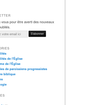
ETTER
-vous pour être averti des nouveaux
publiés.
ORIES
lités
lités de l'Église
me de l'Église
es de paroissiens progressistes
re biblique
re
logie
VES