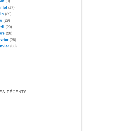
oût
(3)
illet
(27)
in
(29)
ai
(29)
ril
(29)
ars
(28)
vrier
(28)
nvier
(30)
LES RÉCENTS