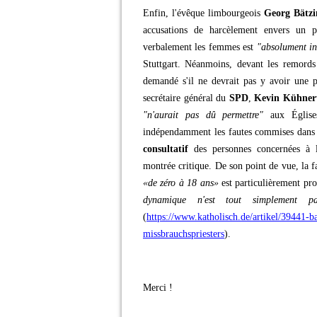
Enfin, l'évêque limbourgeois
Georg Bätzi
accusations de harcèlement envers un p
verbalement les femmes est
"absolument in
Stuttgart. Néanmoins, devant les remords d
demandé s'il ne devrait pas y avoir une po
secrétaire général du
SPD
,
Kevin Kühner
"n'aurait pas dû permettre"
aux Églises,
indépendamment les fautes commises dans l
consultatif
des personnes concernées à
montrée critique. De son point de vue, la f
«de zéro à 18 ans»
est particulièrement pro
dynamique n'est tout simplement 
(
https://www.katholisch.de/artikel/39441-ba
missbrauchspriesters
).
Merci !