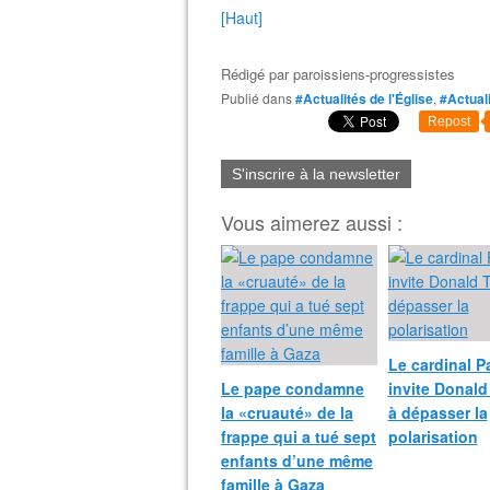
[Haut]
Rédigé par
paroissiens-progressistes
Publié dans
#Actualités de l'Église
,
#Actual
Repost
S'inscrire à la newsletter
Vous aimerez aussi :
Le cardinal P
Le pape condamne
invite Donal
la «cruauté» de la
à dépasser la
frappe qui a tué sept
polarisation
enfants d’une même
famille à Gaza