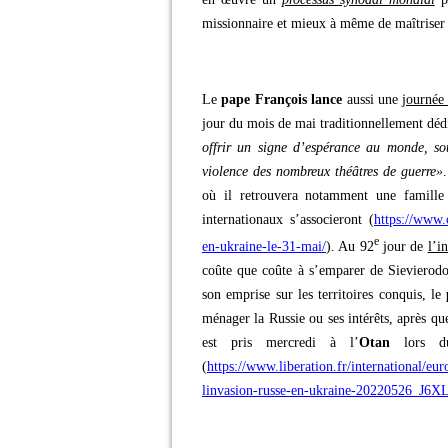
missionnaire et mieux à même de maîtriser l
Le
pape François lance
aussi une
journée
jour du mois de mai traditionnellement déd
offrir un signe d’espérance au monde, sou
violence des nombreux théâtres de guerre»
où il retrouvera notamment une famille 
internationaux s’associeront (
https://www.
e
en-ukraine-le-31-mai/
). Au 92
jour de
l’i
coûte que coûte à s’emparer de Sievierodon
son emprise sur les territoires conquis, le
ménager la Russie ou ses intérêts, après qu
est pris mercredi à l’
Otan
lors 
(
https://www.liberation.fr/international/eur
linvasion-russe-en-ukraine-2022052