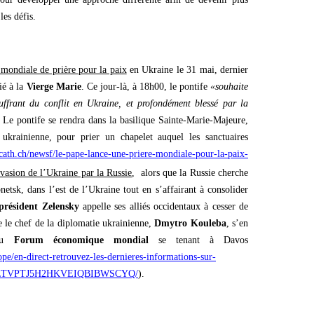
es défis.
 mondiale de prière pour la paix
en Ukraine le 31 mai, dernier
ié à la
Vierge Marie
. Ce jour-là, à 18h00, le pontife
«souhaite
ffrant du conflit en Ukraine, et profondément blessé par la
. Le pontife se rendra dans la basilique Sainte-Marie-Majeure,
ukrainienne, pour prier un chapelet auquel les sanctuaires
cath.ch/newsf/le-pape-lance-une-priere-mondiale-pour-la-paix-
nvasion de l’Ukraine par la Russie
, alors que la Russie cherche
etsk, dans l’est de l’Ukraine tout en s’affairant à consolider
président Zelensky
appelle ses alliés occidentaux à cesser de
e le chef de la diplomatie ukrainienne,
Dmytro Kouleba
, s’en
du
Forum économique mondial
se tenant à Davos
ope/en-direct-retrouvez-les-dernieres-informations-sur-
6_J6XLTVPTJ5H2HKVEIQBIBWSCYQ/
).