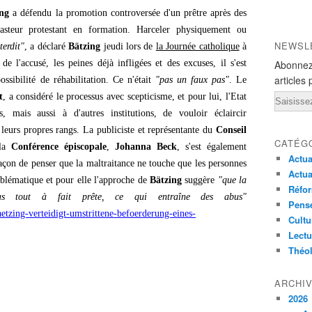
ng
a défendu la promotion controversée d'un prêtre après des
asteur protestant en formation. Harceler physiquement ou
NEWSL
terdit"
, a déclaré
Bätzing
jeudi lors de
la Journée catholique
à
e l'accusé, les peines déjà infligées et des excuses, il s'est
Abonnez
articles 
ssibilité de réhabilitation. Ce n'était
"pas un faux pas"
. Le
t
, a considéré le processus avec scepticisme, et pour lui, l'Etat
Email
 mais aussi à d'autres institutions, de vouloir éclaircir
eurs propres rangs. La publiciste et représentante du
Conseil
CATÉG
 la
Conférence épiscopale
,
Johanna Beck
, s'est également
Actua
açon de penser que la maltraitance ne touche que les personnes
Actua
blématique et pour elle l'approche de
Bätzing
suggère
"que la
Réfor
pas tout à fait prête, ce qui entraîne des abus"
Pensé
etzing-verteidigt-umstrittene-befoerderung-eines-
Cultu
Lectu
Théo
ARCHI
2026