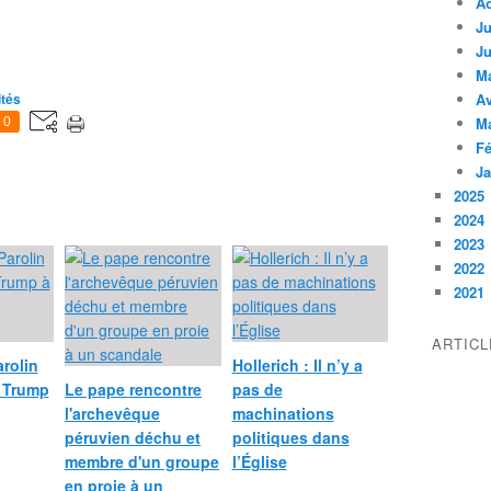
A
Ju
Ju
M
ités
Av
M
0
Fé
Ja
2025
2024
2023
2022
2021
ARTIC
arolin
Hollerich : Il n’y a
d Trump
Le pape rencontre
pas de
l'archevêque
machinations
péruvien déchu et
politiques dans
membre d'un groupe
l’Église
en proie à un