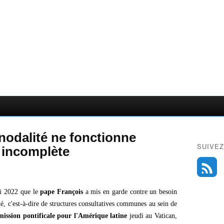
ynodalité ne fonctionne
SUIVEZ
 incomplète
i 2022 que le
pape François
a mis en garde contre un besoin
té, c'est-à-dire de structures consultatives communes au sein de
ssion pontificale pour l'Amérique latine
jeudi au Vatican,