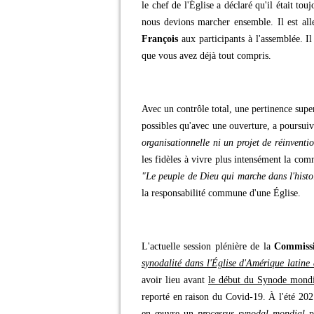
le chef de l'Église a déclaré qu'il était t
nous devions marcher ensemble. Il est all
François
aux participants à l'assemblée. I
que vous avez déjà tout compris.
Avec un contrôle total, une pertinence supe
possibles qu'avec une ouverture, a poursuiv
organisationnelle ni un projet de réinvent
les fidèles à vivre plus intensément la comm
"Le peuple de Dieu qui marche dans l'histo
la responsabilité commune d'une Église.
L'actuelle session plénière de la
Commissi
synodalité dans l'Église d'Amérique latine
avoir lieu avant
le début du Synode mondia
reporté en raison du Covid-19. À l'été 202
en œuvre un
processus synodal mondial
po