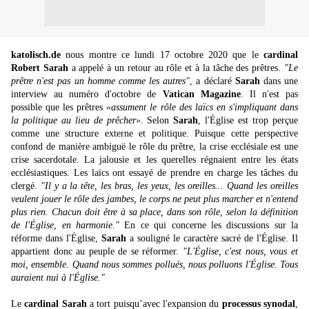
katolisch.de
nous montre ce lundi 17 octobre 2020 que le
cardinal
Robert Sarah
a appelé à un retour au rôle et à la tâche des prêtres.
"Le
prêtre n'est pas un homme comme les autres"
, a déclaré
Sarah
dans une
interview au numéro d'octobre de
Vatican Magazine
. Il n'est pas
possible que les prêtres
«assument le rôle des laïcs en s'impliquant dans
la politique au lieu de prêcher»
. Selon
Sarah
, l'Église est trop perçue
comme une structure externe et politique. Puisque cette perspective
confond de manière ambiguë le rôle du prêtre, la crise ecclésiale est une
crise sacerdotale. La jalousie et les querelles régnaient entre les états
ecclésiastiques. Les laïcs ont essayé de prendre en charge les tâches du
clergé.
"Il y a la tête, les bras, les yeux, les oreilles... Quand les oreilles
veulent jouer le rôle des jambes, le corps ne peut plus marcher et n'entend
plus rien. Chacun doit être à sa place, dans son rôle, selon la définition
de l'Église, en harmonie."
En ce qui concerne les discussions sur la
réforme dans l'Église,
Sarah
a souligné le caractère sacré de l'Église. Il
appartient donc au peuple de se réformer.
"L'Église, c'est nous, vous et
moi, ensemble. Quand nous sommes pollués, nous polluons l'Église. Tous
auraient nui à l'Église."
Le
cardinal Sarah
a tort puisqu’avec l'expansion du
processus synodal
,