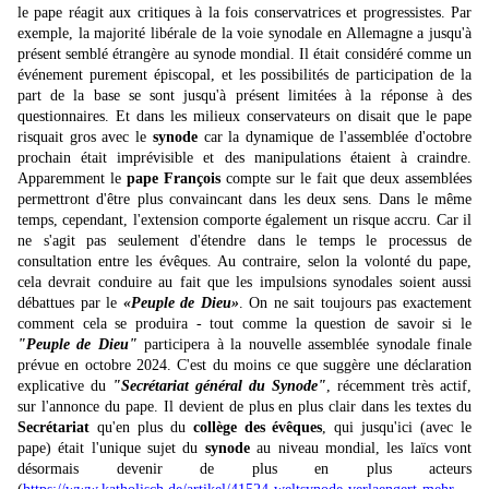
le pape réagit aux critiques à la fois conservatrices et progressistes. Par
exemple, la majorité libérale de la voie synodale en Allemagne a jusqu'à
présent semblé étrangère au synode mondial. Il était considéré comme un
événement purement épiscopal, et les possibilités de participation de la
part de la base se sont jusqu'à présent limitées à la réponse à des
questionnaires. Et dans les milieux conservateurs on disait que le pape
risquait gros avec le
synode
car la dynamique de l'assemblée d'octobre
prochain était imprévisible et des manipulations étaient à craindre.
Apparemment le
pape François
compte sur le fait que deux assemblées
permettront d'être plus convaincant dans les deux sens. Dans le même
temps, cependant, l'extension comporte également un risque accru. Car il
ne s'agit pas seulement d'étendre dans le temps le processus de
consultation entre les évêques. Au contraire, selon la volonté du pape,
cela devrait conduire au fait que les impulsions synodales soient aussi
débattues par le
«Peuple de Dieu»
. On ne sait toujours pas exactement
comment cela se produira - tout comme la question de savoir si le
"Peuple de Dieu"
participera à la nouvelle assemblée synodale finale
prévue en octobre 2024. C'est du moins ce que suggère une déclaration
explicative du
"Secrétariat général du Synode"
, récemment très actif,
sur l'annonce du pape. Il devient de plus en plus clair dans les textes du
Secrétariat
qu'en plus du
collège des évêques
, qui jusqu'ici (avec le
pape) était l'unique sujet du
synode
au niveau mondial, les laïcs vont
désormais devenir de plus en plus acteurs