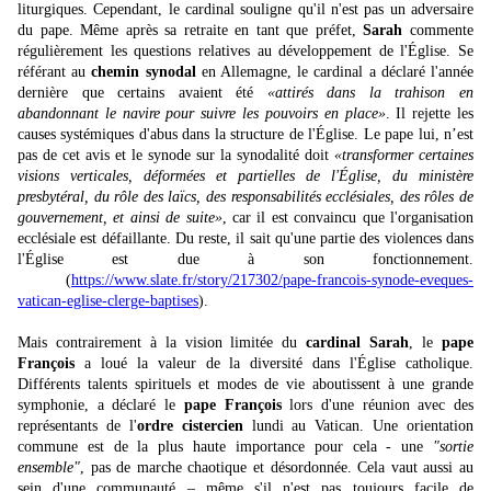
liturgiques. Cependant, le cardinal souligne qu'il n'est pas un adversaire
du pape. Même après sa retraite en tant que préfet,
Sarah
commente
régulièrement les questions relatives au développement de l'Église. Se
référant au
chemin synodal
en Allemagne, le cardinal a déclaré l'année
dernière que certains avaient été
«attirés dans la trahison en
abandonnant le navire pour suivre les pouvoirs en place»
. Il rejette les
causes systémiques d'abus dans la structure de l'Église. Le pape lui, n’est
pas de cet avis et le synode sur la synodalité doit
«transformer certaines
visions verticales, déformées et partielles de l'Église, du ministère
presbytéral, du rôle des laïcs, des responsabilités ecclésiales, des rôles de
gouvernement, et ainsi de suite»
, car il est convaincu que l'organisation
ecclésiale est défaillante. Du reste, il sait qu'une partie des violences dans
l'Église est due à son fonctionnement.
(
https://www.slate.fr/story/217302/pape-francois-synode-eveques-
vatican-eglise-clerge-baptises
).
Mais contrairement à la vision limitée du
cardinal Sarah
, le
pape
François
a loué la valeur de la diversité dans l'Église catholique.
Différents talents spirituels et modes de vie aboutissent à une grande
symphonie, a déclaré le
pape François
lors d'une réunion avec des
représentants de l'
ordre cistercien
lundi au Vatican. Une orientation
commune est de la plus haute importance pour cela - une
"sortie
ensemble"
, pas de marche chaotique et désordonnée. Cela vaut aussi au
sein d'une communauté – même s'il n'est pas toujours facile de