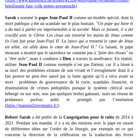
(
https://www.katholisch.de/artikel/41524-weltsynode-verlaengert-mehr-
beteiligung-fuer-volk-gottes-gewuenscht
).
Sarah
a nommé le
pape Jean-Paul II
comme un modèle spécial, dont la
mort publique a été un scandale sur le plan humain.
"Un pape qui bave et
a du mal à parler est imprésentable à la société. Mais ce faisant, il a été
crucifié avec le Christ. Les clous ont traversé les mains de Jésus comme
ils l'ont fait pour Jean-Paul II. La lance qui a traversé le cœur de Jésus
est allée, est allée dans le cœur de Jean-Paul II."
Ce faisant, le pape
mourant a montré que le sacerdoce ne consiste pas à
"faire des choses"
ou
à
"être utile"
, mais à conduire à
Dieu
à travers la souffrance. En réalité,
utiliser
Jean-Paul II
comme exemple n’est pas flatteur, car il a laissé à
sa mort des problèmes existant de son vivant et l’aveuglement dont il a
fait preuve ne peut être sauvé par la lente agonie qu’il a vécu avant sa
mort : problèmes de gouvernance de la curie, scandales financier, et
dissimulation de crimes pédophiles puisque le système clérical avait
hébergé en son sein, non pas quelques brebis galeuses, mais un réseau de
prédateurs parfois aidés et protégés pas l’institution
(
https://jeanpaul2inventaire.fr/
).
Robert Sarah
a été préfet de la
Congrégation pour le culte
de 2014 à
2021. Pendant son mandat, il y a eu des tensions avec le pape en raison
de différentes idées sur l'ordre de la liturgie, par exemple en ce qui
concerne la direction de la célébration ou la traduction des livres