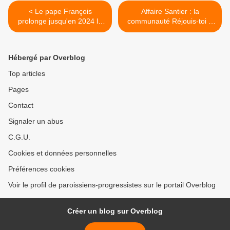
< Le pape François
Affaire Santier : la
prolonge jusqu'en 2024 le
communauté Réjouis-toi a
terme du processus
ouvert un dispositif de
synodal, pour l'assumer
recueil de témoignages >
comme "une dimension
Hébergé par Overblog
constitutive de l'Église"
Top articles
Pages
Contact
Signaler un abus
C.G.U.
Cookies et données personnelles
Préférences cookies
Voir le profil de paroissiens-progressistes sur le portail Overblog
Créer un blog sur Overblog