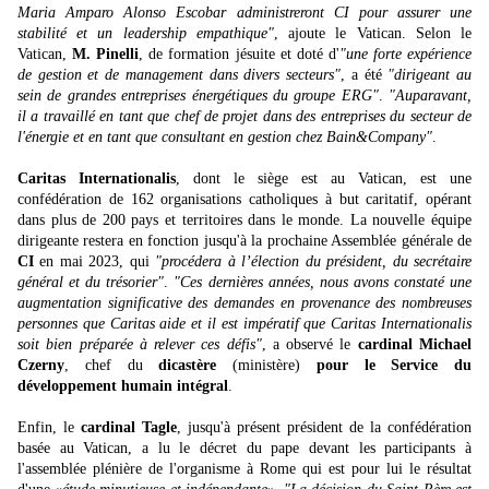
Maria Amparo Alonso Escobar administreront CI pour assurer une
stabilité et un leadership empathique"
, ajoute le Vatican. Selon le
Vatican,
M. Pinelli
, de formation jésuite et doté d'
"une forte expérience
de gestion et de management dans divers secteurs"
, a été
"dirigeant au
sein de grandes entreprises énergétiques du groupe ERG"
.
"Auparavant,
il a travaillé en tant que chef de projet dans des entreprises du secteur de
l'énergie et en tant que consultant en gestion chez Bain&Company"
.
Caritas Internationalis
, dont le siège est au Vatican, est une
confédération de 162 organisations catholiques à but caritatif, opérant
dans plus de 200 pays et territoires dans le monde. La nouvelle équipe
dirigeante restera en fonction jusqu'à la prochaine Assemblée générale de
CI
en mai 2023, qui
"procédera à l’élection du président, du secrétaire
général et du trésorier"
.
"Ces dernières années, nous avons constaté une
augmentation significative des demandes en provenance des nombreuses
personnes que Caritas aide et il est impératif que Caritas Internationalis
soit bien préparée à relever ces défis"
, a observé le
cardinal Michael
Czerny
, chef du
dicastère
(ministère)
pour le Service du
développement humain intégral
.
Enfin, le
cardinal Tagle
, jusqu'à présent président de la confédération
basée au Vatican, a lu le décret du pape devant les participants à
l'assemblée plénière de l'organisme à Rome qui est pour lui le résultat