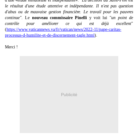
d'une «
étude minutieuse et indépendante
».
"La décision du Saint-Père est
le résultat d'une étude attentive et indépendante. Il n'est pas question
d'abus ou de mauvaise gestion financière. Le travail pour les pauvres
continue".
Le
nouveau commissaire Pinelli
y voit lui
"un point de
contrôle pour améliorer ce qui est déjà excellent
"
(
https://www.vaticannews.va/fr/vatican/news/2022-11/pape-caritas-
processus-d-humilite-et-de-discernement-tagle.html
).
Merci !
Publicité