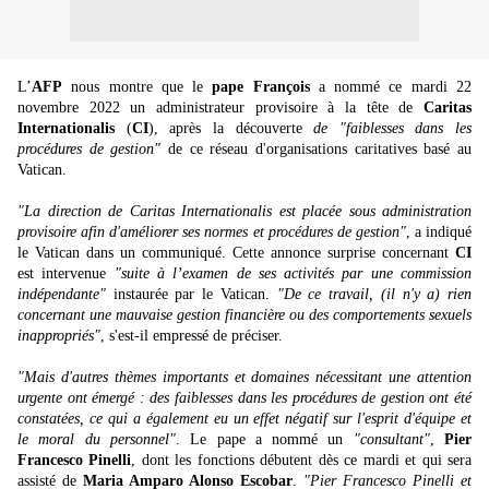
L’
AFP
nous montre que le
pape François
a nommé ce mardi 22
novembre 2022 un administrateur provisoire à la tête de
Caritas
Internationalis
(
CI
), après la découverte
de "faiblesses dans les
procédures de gestion"
de ce réseau d'organisations caritatives basé au
Vatican.
"La direction de Caritas Internationalis est placée sous administration
provisoire afin d'améliorer ses normes et procédures de gestion"
, a indiqué
le Vatican dans un communiqué. Cette annonce surprise concernant
CI
est intervenue
"suite à l’examen de ses activités par une commission
indépendante"
instaurée par le Vatican.
"De ce travail, (il n'y a) rien
concernant une mauvaise gestion financière ou des comportements sexuels
inappropriés"
, s'est-il empressé de préciser.
"Mais d'autres thèmes importants et domaines nécessitant une attention
urgente ont émergé : des faiblesses dans les procédures de gestion ont été
constatées, ce qui a également eu un effet négatif sur l'esprit d'équipe et
le moral du personnel"
. Le pape a nommé un
"consultant"
,
Pier
Francesco Pinelli
, dont les fonctions débutent dès ce mardi et qui sera
assisté de
Maria Amparo Alonso Escobar
.
"Pier Francesco Pinelli et