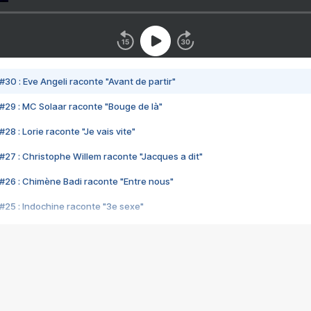
#30 : Eve Angeli raconte "Avant de partir"
#29 : MC Solaar raconte "Bouge de là"
28 : Lorie raconte "Je vais vite"
#27 : Christophe Willem raconte "Jacques a dit"
#26 : Chimène Badi raconte "Entre nous"
#25 : Indochine raconte "3e sexe"
#24 : Zaho raconte "C'est chelou"
#23 : Patrick Bruel raconte "Au café des délices"
#22 : Kyo raconte "Le chemin"
#21 : Nolwenn Leroy raconte "Cassé"