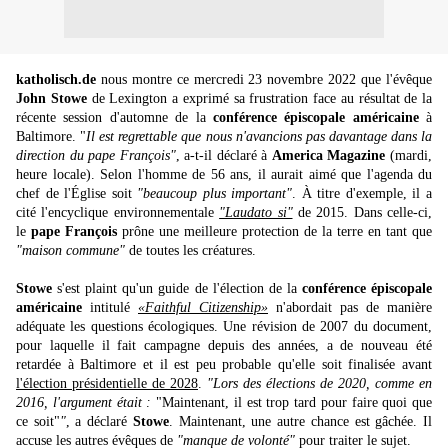
katholisch.de
nous montre ce mercredi 23 novembre 2022 que l'évêque
John Stowe
de Lexington a exprimé sa frustration face au résultat de la
récente session d'automne de la
conférence épiscopale américaine
à
Baltimore. "
Il est regrettable que nous n'avancions pas davantage dans la
direction du pape François"
, a-t-il déclaré à
America Magazine
(mardi,
heure locale). Selon l'homme de 56 ans, il aurait aimé que l'agenda du
chef de l'Église soit
"beaucoup plus important"
. À titre d'exemple, il a
cité l'encyclique environnementale
"Laudato si"
de 2015. Dans celle-ci,
le
pape François
prône une meilleure protection de la terre en tant que
"maison commune"
de toutes les créatures.
Stowe
s'est plaint qu'un guide de l'élection de la
conférence épiscopale
américaine
intitulé
«Faithful Citizenship»
n'abordait pas de manière
adéquate les questions écologiques. Une révision de 2007 du document,
pour laquelle il fait campagne depuis des années, a de nouveau été
retardée à Baltimore et il est peu probable qu'elle soit finalisée avant
l'élection présidentielle de 2028
.
"Lors des élections de 2020, comme en
2016, l'argument était :
"Maintenant, il est trop tard pour faire quoi que
ce soit"
"
, a déclaré
Stowe
. Maintenant, une autre chance est gâchée. Il
accuse les autres évêques de
"manque de volonté"
pour traiter le sujet.