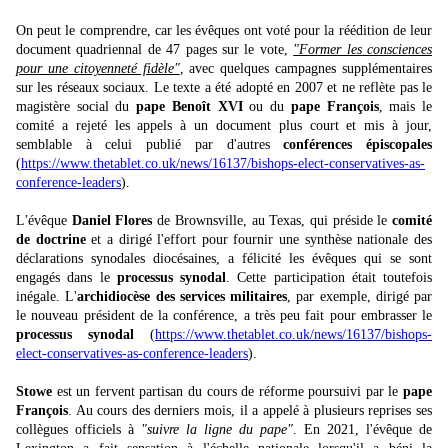
On peut le comprendre, car les évêques ont voté pour la réédition de leur
document quadriennal de 47 pages sur le vote,
"Former les consciences
pour une citoyenneté fidèle"
, avec quelques campagnes supplémentaires
sur les réseaux sociaux. Le texte a été adopté en 2007 et ne reflète pas le
magistère social du
pape Benoît XVI
ou du
pape François
, mais le
comité a rejeté les appels à un document plus court et mis à jour,
semblable à celui publié par d'autres
conférences épiscopales
(
https://www.thetablet.co.uk/news/16137/bishops-elect-conservatives-as-
conference-leaders
).
L'évêque
Daniel Flores
de Brownsville, au Texas, qui préside le
comité
de doctrine
et a dirigé l'effort pour fournir une synthèse nationale des
déclarations synodales diocésaines, a félicité les évêques qui se sont
engagés dans le
processus synodal
. Cette participation était toutefois
inégale. L'
archidiocèse des services militaires
, par exemple, dirigé par
le nouveau président de la conférence, a très peu fait pour embrasser le
processus synodal
(
https://www.thetablet.co.uk/news/16137/bishops-
elect-conservatives-as-conference-leaders
).
Stowe
est un fervent partisan du cours de réforme poursuivi par le
pape
François
. Au cours des derniers mois, il a appelé à plusieurs reprises ses
collègues officiels à
"suivre la ligne du pape"
. En 2021, l'évêque de