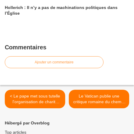
Hollerich : Il n’y a pas de machinations politiques dans
l’Église
Commentaires
Ajouter un commentaire
< Le pape met sous tutelle
Le Vatican publie une
l'organisation de charité
critique romaine du chemin
Caritas Internationalis
synodal >
Hébergé par Overblog
Top articles