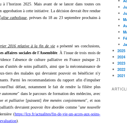
A
u à l’horizon 2025. Mais avant de se lancer dans toutes ces
Ju
 approbation à cette initiative. La décision devrait être rendue
Ju
Église catholique
, prévues du 18 au 23 septembre prochains à
M
Av
M
Fé
Ja
vrier 2016 relative à la fin de vie
a présenté ses conclusions,
2025
s affaires sociales de l'Assemblée
. À l'issue de trois mois de
2024
dence l'absence de culture palliative en France puisque 21
2023
s d'unités de soins palliatifs, ainsi que la méconnaissance de
2022
eux-tiers des malades qui devraient pouvoir en bénéficier n'y
2021
ignants. Parmi les recommandations du rapport afin d'impulser
jourd'hui défaut, notamment le fait de rendre la filière plus
ARTIC
ne autonome
" dans le parcours de formation des médecins, avec
ve et palliative
[puissent]
être menées conjointement
", et non
s palliatifs devraient pouvoir être abordée comme "
une nouvelle
ernière (
https://lcp.fr/actualites/fin-de-vie-un-acces-aux-soins-
-evaluation
).