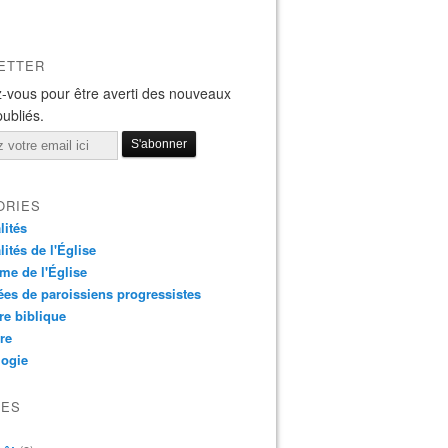
ETTER
-vous pour être averti des nouveaux
publiés.
ORIES
lités
lités de l'Église
me de l'Église
es de paroissiens progressistes
re biblique
re
logie
VES