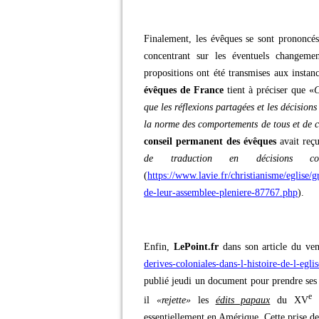
Finalement, les évêques se sont prononcés
concentrant sur les éventuels changeme
propositions ont été transmises aux instan
évêques de France
tient à préciser que «
C
que les réflexions partagées et les décisions
la norme des comportements de tous et de 
conseil permanent des évêques
avait reçu
de traduction en décisions c
(
https://www.lavie.fr/christianisme/eglise/
de-leur-assemblee-pleniere-87767.php
).
Enfin,
LePoint.fr
dans son article du ven
derives-coloniales-dans-l-histoire-de-l-e
publié jeudi un document pour prendre ses d
e
il
«rejette»
les
édits papaux
du XV
s
essentiellement en Amérique. Cette prise de