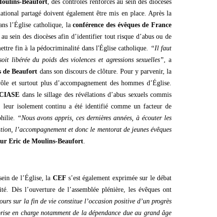
oulins-Beaufort
, des contrôles renforcés au sein des diocèses
ational partagé doivent également être mis en place. Après la
ans l’Église catholique, la
conférence des évêques de France
 au sein des diocèses afin d’identifier tout risque d’abus ou de
ettre fin à la pédocriminalité dans l'Église catholique.
“Il faut
oit libérée du poids des violences et agressions sexuelles”
, a
 de Beaufort
dans son discours de clôture. Pour y parvenir, la
rôle et surtout plus d’accompagnement des hommes d’Église.
CIASE
dans le sillage des révélations d’abus sexuels commis
s, leur isolement continu a été identifié comme un facteur de
philie.
“Nous avons appris, ces dernières années, à écouter les
ation, l’accompagnement et donc le mentorat de jeunes évêques
ur Eric de Moulins-Beaufort
.
sein de l’Église, la
CEF
s’est également exprimée sur le débat
ité. Dès l’ouverture de l’assemblée plénière, les évêques ont
ours sur la fin de vie constitue l’occasion positive d’un progrès
 prise en charge notamment de la dépendance due au grand âge