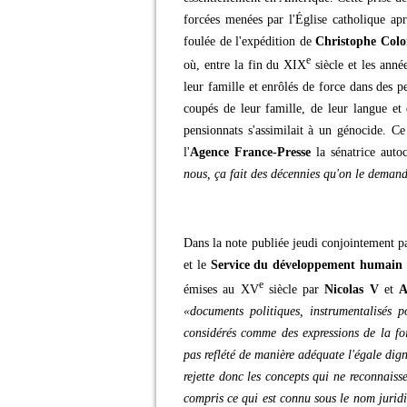
forcées menées par l'Église catholique apr
foulée de l'expédition de
Christophe Col
e
où, entre la fin du XIX
siècle et les anné
leur famille et enrôlés de force dans des pe
coupés de leur famille, de leur langue et
pensionnats s'assimilait à un génocide. Ce
l'
Agence France-Presse
la sénatrice auto
nous, ça fait des décennies qu'on le deman
Dans la note publiée jeudi conjointement p
et le
Service du développement humain 
e
émises au XV
siècle par
Nicolas V
et
A
«documents politiques, instrumentalisés 
considérés comme des expressions de la fo
pas reflété de manière adéquate l'égale dign
rejette donc les concepts qui ne reconnaiss
compris ce qui est connu sous le nom jurid