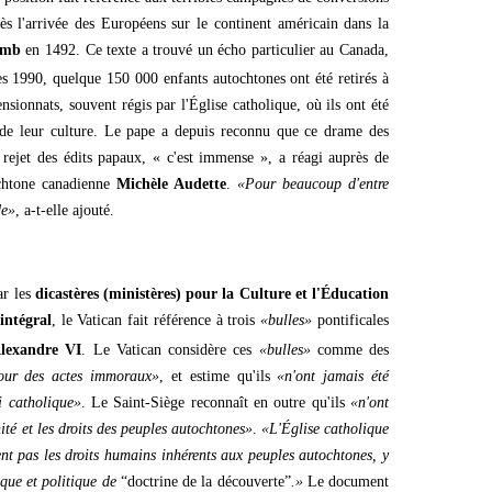
ès l'arrivée des Européens sur le continent américain dans la
omb
en 1492. Ce texte a trouvé un écho particulier au Canada,
es 1990, quelque 150 000 enfants autochtones ont été retirés à
nsionnats, souvent régis par l'Église catholique, où ils ont été
 de leur culture. Le pape a depuis reconnu que ce drame des
 rejet des édits papaux, « c'est immense », a réagi auprès de
chtone canadienne
Michèle Audette
.
«Pour beaucoup d'entre
de»
, a-t-elle ajouté.
ar les
dicastères (ministères) pour la Culture et l'Éducation
intégral
, le Vatican fait référence à trois
«bulles»
pontificales
lexandre VI
. Le Vatican considère ces
«bulles»
comme des
pour des actes immoraux»
, et estime qu'ils
«n'ont jamais été
i catholique»
. Le Saint-Siège reconnaît en outre qu'ils
«n'ont
ité et les droits des peuples autochtones»
.
«L'Église catholique
ent pas les droits humains inhérents aux peuples autochtones, y
ique et politique de
“doctrine de la découverte”
.»
Le document