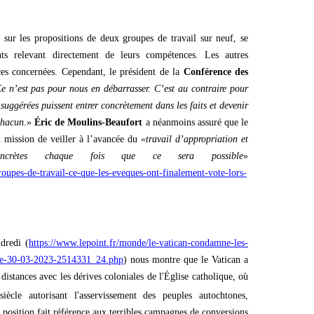
 sur les propositions de deux groupes de travail sur neuf, se
nts relevant directement de leurs compétences. Les autres
ces concernées. Cependant, le président de la
Conférence des
e n’est pas pour nous en débarrasser. C’est au contraire pour
 suggérées puissent entrer concrètement dans les faits et devenir
chacun.
»
Éric de Moulins-Beaufort
a néanmoins assuré que le
 mission de veiller à l’avancée du
«travail d’appropriation et
oncrètes chaque fois que ce sera possible
»
groupes-de-travail-ce-que-les-eveques-ont-finalement-vote-lors-
dredi (
https://www.lepoint.fr/monde/le-vatican-condamne-les-
glise-30-03-2023-2514331_24.php
) nous montre que le Vatican a
istances avec les dérives coloniales de l'Église catholique, où
iècle autorisant l'asservissement des peuples autochtones,
 position fait référence aux terribles campagnes de conversions