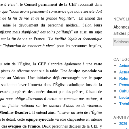
ve à vivre”
, le
Conseil permanent de la CEF
reconnait dans
3 que
“nous avons pleinement conscience que notre société doit
de la fin de vie et de la grande fragilité”
. En amont des
NEWSL
et salué le dévouement du personnel médical. Selon leurs
Abonnez
fisant mais significatif des soins palliatifs"
est aussi un sujet
articles 
 sur la fin de vie en France.
"La facilité légale et économique
Email
ne
"injonction de renoncer à vivre"
pour les personnes fragiles,
CATÉG
au sein de l’Église, la
CEF
s’apprête également à une vaste
Actua
 pistes de réforme sont sur la table. Une
équipe synodale
va
Actua
Réfor
ape au Vatican. Une initiative déjà encouragée par le
pape
Pensé
ouhaitait lever l’omerta dans l’Église catholique lors de la
Cultu
exuels perpétrés des années durant par des prêtres, faisant de
Lectu
 qui nous oblige désormais à mettre en commun nos actions, à
Théo
 un fichier national sur les auteurs d’abus ou de violences
Moulins-Beaufort
. Il entend ainsi
“insérer au sein de l’Église
ARCHI
 le détail, cette
équipe synodale
va être chapeautée en interne
2026
e des évêques de France
. Deux personnes dédiées de la
CEF
y