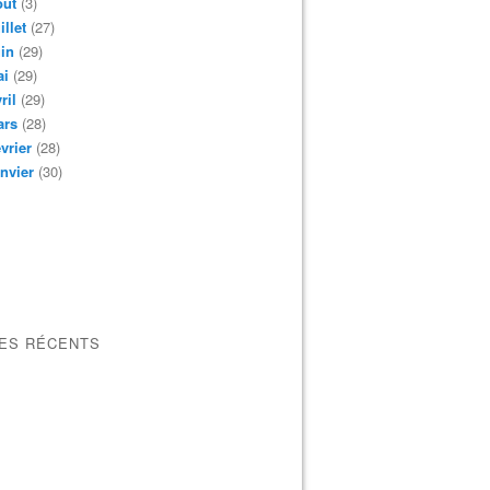
oût
(3)
illet
(27)
in
(29)
ai
(29)
ril
(29)
ars
(28)
vrier
(28)
nvier
(30)
LES RÉCENTS