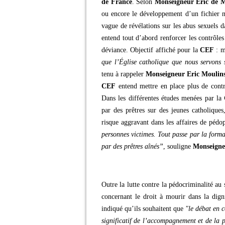
de France
. Selon
Monseigneur Eric de M
ou encore le développement d’un fichier n
vague de révélations sur les abus sexuels d
entend tout d’abord renforcer les contrôles
déviance. Objectif affiché pour la
CEF
: m
que l’Église catholique que nous servons s
tenu à rappeler
Monseigneur Eric Moulins
CEF
entend mettre en place plus de cont
Dans les différentes études menées par la
par des prêtres sur des jeunes catholique
risque aggravant dans les affaires de pédo
personnes victimes. Tout passe par la form
par des prêtres aînés”
, souligne
Monseigne
Outre la lutte contre la pédocriminalité au 
concernant le droit à mourir dans la dign
indiqué qu’ils souhaitent que
"le débat en c
significatif de l’accompagnement et de la