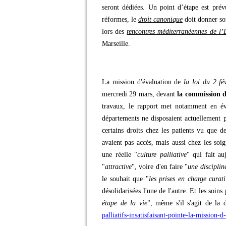
seront dédiées. Un point d’étape est prév
réformes, le
droit canonique
doit donner son
lors des
rencontres méditerranéennes de l’
Marseille.
La mission d'évaluation de
la loi du 2 fé
mercredi 29 mars, devant
la commission de
travaux, le rapport met notamment en évi
départements ne disposaient actuellement pa
certains droits chez les patients vu que d
avaient pas accès, mais aussi chez les so
une réelle "
culture palliative
" qui fait au
"
attractive
", voire d'en faire "
une discipli
le souhait que "
les prises en charge curati
désolidarisées l'une de l'autre. Et les soin
étape de la vie
", même s'il s'agit de la d
palliatifs-insatisfaisant-pointe-la-mission-d