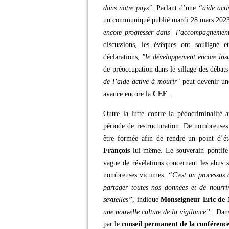
dans notre pays"
. Parlant d’une
“aide acti
un communiqué publié mardi 28 mars 202
encore progresser dans l’accompagnement 
discussions, les évêques ont souligné 
déclarations,
"le développement encore insuf
de préoccupation dans le sillage des débats
de l’aide active à mourir"
peut devenir u
avance encore la
CEF
.
Outre la lutte contre la pédocriminalité 
période de restructuration. De nombreuses
être formée afin de rendre un point d’ét
François
lui-même. Le souverain pontife s
vague de révélations concernant les abus s
nombreuses victimes.
“C'est un processus
partager toutes nos données et de nourrir
sexuelles”
, indique
Monseigneur Eric de 
une nouvelle culture de la vigilance”
. Dans
par le
conseil permanent de la conférenc