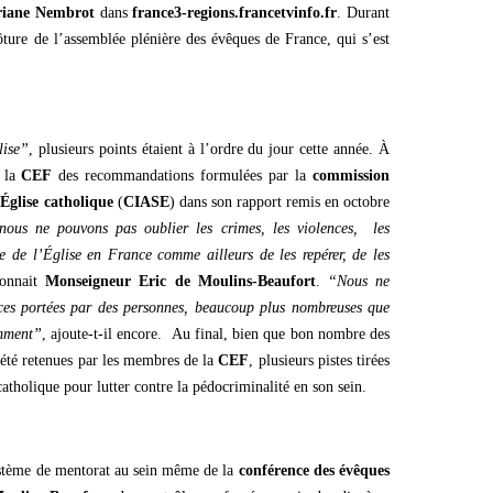
riane Nembrot
dans
france3-regions.francetvinfo.fr
. Durant
lôture de l’assemblée plénière des évêques de France, qui s’est
lise”
, plusieurs points étaient à l’ordre du jour cette année. À
r la
CEF
des recommandations formulées par la
commission
’Église catholique
(
CIASE
) dans son rapport remis en octobre
nous ne pouvons pas oublier les crimes, les violences, les
e de l’Église en France comme ailleurs de les repérer, de les
connait
Monseigneur Eric de Moulins-Beaufort
.
“Nous ne
ces portées par des personnes, beaucoup plus nombreuses que
emment”
, ajoute-t-il encore. Au final, bien que bon nombre des
 été retenues par les membres de la
CEF
, plusieurs pistes tirées
catholique pour lutter contre la pédocriminalité en son sein.
stème de mentorat au sein même de la
conférence des évêques