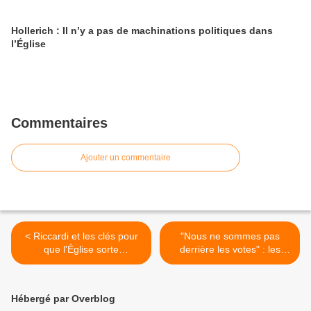
Hollerich : Il n’y a pas de machinations politiques dans
l’Église
Commentaires
Ajouter un commentaire
< Riccardi et les clés pour
"Nous ne sommes pas
que l'Église sorte
derrière les votes" : les
renouvelée du feu qui la
responsables du synode
brûle
tentent de faire baisser
l'euphorie des gros titres >
Hébergé par Overblog