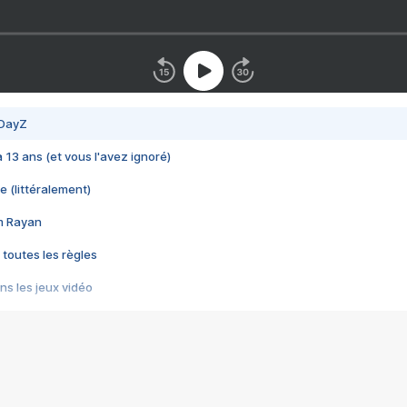
 DayZ
 a 13 ans (et vous l'avez ignoré)
e (littéralement)
im Rayan
 toutes les règles
s les jeux vidéo
us choquant de Rockstar ? - Le scandale BULLY
e plus moche de Steam
du RÊVE tourne au CAUCHEMAR