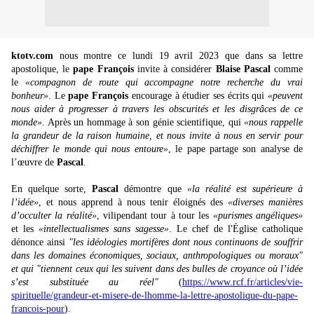
ktotv.com
nous montre ce lundi 19 avril 2023 que dans sa lettre
apostolique, le
pape François
invite à considérer
Blaise Pascal
comme
le
«compagnon de route qui accompagne notre recherche du vrai
bonheur»
. Le
pape François
encourage à étudier ses écrits qui
«peuvent
nous aider à progresser à travers les obscurités et les disgrâces de ce
monde»
. Après un hommage à son génie scientifique, qui
«nous rappelle
la grandeur de la raison humaine, et nous invite à nous en servir pour
déchiffrer le monde qui nous entoure»
, le pape partage son analyse de
l’œuvre de
Pascal
.
En quelque sorte,
Pascal
démontre que
«la réalité est supérieure à
l’idée»
, et nous apprend à nous tenir éloignés des
«diverses manières
d’occulter la réalité»
, vilipendant tour à tour les
«purismes angéliques»
et les
«intellectualismes sans sagesse»
. Le chef de l'Église catholique
dénonce ainsi
"les idéologies mortifères dont nous continuons de souffrir
dans les domaines économiques, sociaux, anthropologiques ou moraux"
et qui "tiennent ceux qui les suivent dans des bulles de croyance où l’idée
s’est substituée au réel"
(
https://www.rcf.fr/articles/vie-
spirituelle/grandeur-et-misere-de-lhomme-la-lettre-apostolique-du-pape-
francois-pour
).