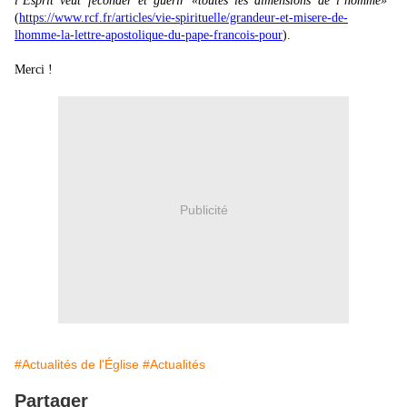
l’Esprit veut féconder et guérir «toutes les dimensions de l’homme»"
(
https://www.rcf.fr/articles/vie-spirituelle/grandeur-et-misere-de-
lhomme-la-lettre-apostolique-du-pape-francois-pour
).
Merci !
Publicité
#Actualités de l'Église
#Actualités
Partager