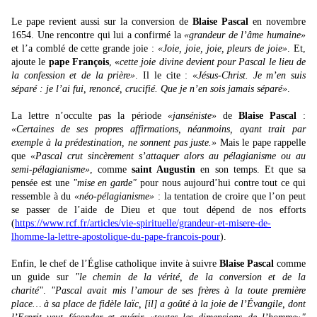
Le pape revient aussi sur la conversion de
Blaise Pascal
en novembre
1654. Une rencontre qui lui a confirmé la
«grandeur de l’âme humaine»
et l’a comblé de cette grande joie :
«Joie, joie, joie, pleurs de joie»
. Et,
ajoute le
pape François
, «
cette joie divine devient pour Pascal le lieu de
la confession et de la prière»
. Il le cite :
«Jésus-Christ. Je m’en suis
séparé : je l’ai fui, renoncé, crucifié. Que je n’en sois jamais séparé»
.
La lettre n’occulte pas la période
«janséniste»
de
Blaise Pascal
:
«Certaines de ses propres affirmations, néanmoins, ayant trait par
exemple à la prédestination, ne sonnent pas juste.»
Mais le pape rappelle
que
«Pascal crut sincèrement s’attaquer alors au pélagianisme ou au
semi-pélagianisme»
, comme
saint Augustin
en son temps. Et que sa
pensée est une
"mise en garde"
pour nous aujourd’hui contre tout ce qui
ressemble à du
«néo-pélagianisme»
: la tentation de croire que l’on peut
se passer de l’aide de Dieu et que tout dépend de nos efforts
(
https://www.rcf.fr/articles/vie-spirituelle/grandeur-et-misere-de-
lhomme-la-lettre-apostolique-du-pape-francois-pour
).
Enfin, le chef de l’Église catholique invite à suivre
Blaise Pascal
comme
un guide sur
"le chemin de la vérité, de la conversion et de la
charité"
.
"Pascal avait mis l’amour de ses frères à la toute première
place… à sa place de fidèle laïc, [il] a goûté à la joie de l’Évangile, dont