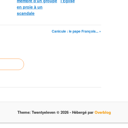
membre d'un groupe
l’Église
en proie à un
scandale
Canicule : le pape François... »
Theme: Twentyeleven © 2026 -
Hébergé par
Overblog