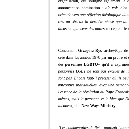
organisation, qui souligne également la 
annonçant sa nomination :
«Je vois bien 
orientée vers une réflexion théologique dans
très au sérieux la dernière chose que dit
dicastère que ceux des autres
«acceptent le 
Concernant
Grzegorz Ryś
, archevêque de
créé dans les années 1970 par un prêtre et 
des
personnes LGBTQ+
qu'il a exprimé
personnes LGBT ne sont pas exclues de l'
sont pas. Encore faut-il préciser où ils pe
rencontres individuelles, avec une person
l'essence de la révolution du Pape François
mêmes, mais la personne et le bien que Die
lacunes»
, cite
New Ways Ministry
.
"Les commentaires de Ryś - poursuit l'organ