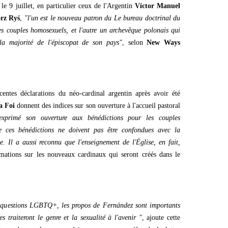
le 9 juillet, en particulier ceux de l'Argentin
Víctor Manuel
rz Ryś
,
"l'un est le nouveau patron du Le bureau doctrinal du
es couples homosexuels, et l'autre un archevêque polonais qui
a majorité de l'épiscopat de son pays"
, selon
New Ways
écentes déclarations du néo-cardinal argentin après avoir été
a Foi
donnent des indices sur son ouverture à l'accueil pastoral
xprimé son ouverture aux bénédictions pour les couples
ue ces bénédictions ne doivent pas être confondues avec la
 Il a aussi reconnu que l'enseignement de l'Église, en fait,
ormations sur les nouveaux cardinaux qui seront créés dans le
x questions LGBTQ+, les propos de Fernández sont importants
s traiteront le genre et la sexualité à l'avenir "
, ajoute cette