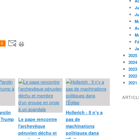
A
Ju
Ju
M
Av
M
Fé
0
Ja
2025
2024
2023
2022
2021
ARTIC
arolin
Hollerich : Il n’y a
d Trump
Le pape rencontre
pas de
l'archevêque
machinations
péruvien déchu et
politiques dans