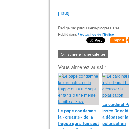
[Haut]
Rédigé par
paroissiens-progressistes
Publié dans
#Actualités de l'Église
Repost
S'inscrire à la newsletter
Vous aimerez aussi :
Le cardinal P
Le pape condamne
invite Donal
la «cruauté» de la
à dépasser la
frappe qui a tué sept
polarisation