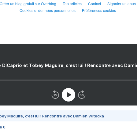
Créer un blog gratuit sur Overblog
Top articles
Contact
Signaler un abus
Cookies et données personnelles
Préférences cookies
 DiCaprio et Tobey Maguire, c'est lui ! Rencontre avec Dam
bey Maguire, c'est lui ! Rencontre avec Damien Witecka
e 6