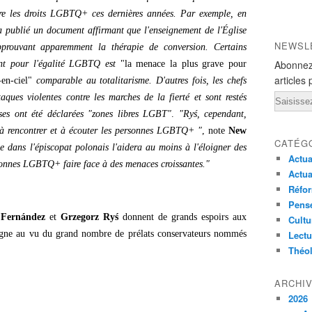
tre les droits LGBTQ+ ces dernières années. Par exemple, en
a publié un document affirmant que l'enseignement de l'Église
NEWSL
 approuvant apparemment la thérapie de conversion. Certains
Abonnez
nt pour l'égalité LGBTQ est
"la menace la plus grave pour
articles 
-en-ciel"
comparable au totalitarisme. D'autres fois, les chefs
Email
aques violentes contre les marches de la fierté et sont restés
ises ont été déclarées "zones libres LGBT"
.
"Ryś, cependant,
é à rencontrer et à écouter les personnes LGBTQ+ "
, note
New
CATÉG
ce dans l'épiscopat polonais l'aidera au moins à l'éloigner des
Actua
sonnes LGBTQ+ faire face à des menaces croissantes."
Actua
Réfor
Pensé
Fernández
et
Grzegorz Ryś
donnent de grands espoirs aux
Cultu
ègne au vu du grand nombre de prélats conservateurs nommés
Lectu
Théo
ARCHI
2026