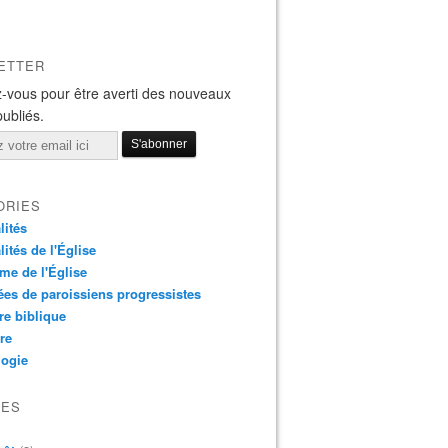
ETTER
-vous pour être averti des nouveaux
publiés.
ORIES
lités
lités de l'Église
me de l'Église
es de paroissiens progressistes
re biblique
re
logie
VES