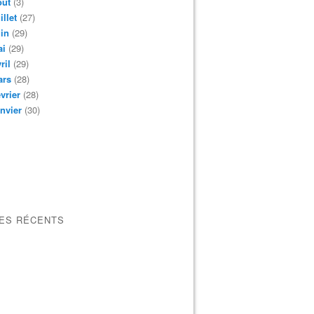
oût
(3)
illet
(27)
in
(29)
ai
(29)
ril
(29)
ars
(28)
vrier
(28)
nvier
(30)
LES RÉCENTS