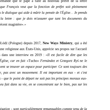
demande que le pape a faite au nouveau préfet de la lettre
que François veut que la fonction de préfet soit pleinement
 le dialogue qui aide à mûrir la pensée de l'Église... Je prends
 la lettre : que je dois m'assurer que tant les documents du
récent magistère»
.»
 Łódź (Pologne) depuis 2017,
New Ways Ministry
, qui a été
une religieuse aux États-Unis, apprécie ses propos sur l'accueil
s dans une interview en 2019 :
«Il est facile de dire que les
Église, car en fait
«Tucho»
Fernández et Grzegorz Ry
ś
ne le
uvent se trouver un espace pour participer. Ce sont toujours des
ne, pas avec un mouvement. Il est important en eux - et c'est
 - que le point de départ ne soit pas les principes moraux eux-
u fait dans sa vie, en se concentrant sur le bien, pas sur les
isation - sont particulièrement remarquables compte tenu de la