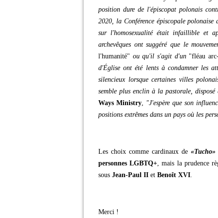
position dure de l'épiscopat polonais con
2020, la Conférence épiscopale polonaise 
sur l'homosexualité était infaillible et
archevêques ont suggéré que le mouveme
l'humanité"
ou qu'il s'agit d'un
"fléau arc
d'Église ont été lents à condamner les att
silencieux lorsque certaines villes polona
semble plus enclin à la pastorale, dispos
Ways Ministry
,
"J'espère que son influen
positions extrêmes dans un pays où les per
Les choix comme cardinaux de
«Tucho»
personnes LGBTQ+
, mais la prudence r
sous
Jean-Paul II
et
Benoît XVI
.
Merci !