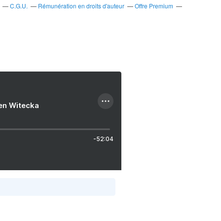
C.G.U.
Rémunération en droits d'auteur
Offre Premium
ien Witecka
-52:04