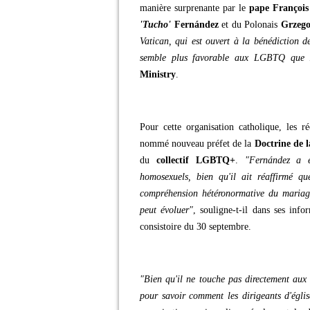
manière surprenante par le
pape François
'Tucho'
Fernández
et du Polonais
Grzego
Vatican, qui est ouvert à la bénédiction d
semble plus favorable aux LGBTQ que l
Ministry
.
Pour cette organisation catholique, les r
nommé nouveau préfet de la
Doctrine de l
du
collectif LGBTQ+
.
"Fernández a e
homosexuels, bien qu'il ait réaffirmé q
compréhension hétéronormative du mariage.
peut évoluer"
, souligne-t-il dans ses inf
consistoire du 30 septembre.
"Bien qu'il ne touche pas directement au
pour savoir comment les dirigeants d'église