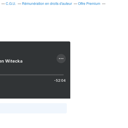
C.G.U.
Rémunération en droits d'auteur
Offre Premium
ien Witecka
-52:04