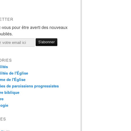
ETTER
-vous pour être averti des nouveaux
publiés.
ORIES
lités
lités de l'Église
me de l'Église
es de paroissiens progressistes
re biblique
re
logie
VES