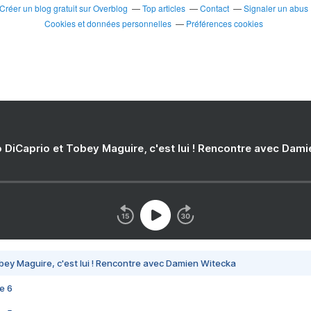
Créer un blog gratuit sur Overblog
Top articles
Contact
Signaler un abus
Cookies et données personnelles
Préférences cookies
 DiCaprio et Tobey Maguire, c'est lui ! Rencontre avec Dam
bey Maguire, c'est lui ! Rencontre avec Damien Witecka
e 6