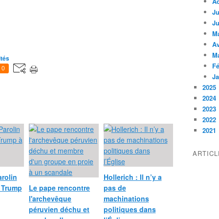
A
Ju
Ju
M
Av
M
ités
Fé
0
Ja
2025
2024
2023
2022
2021
ARTIC
arolin
Hollerich : Il n’y a
d Trump
Le pape rencontre
pas de
l'archevêque
machinations
péruvien déchu et
politiques dans