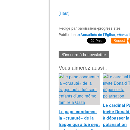
[Haut]
Rédigé par
paroissiens-progressistes
Publié dans
#Actualités de l'Église
,
#Actual
Repost
S'inscrire à la newsletter
Vous aimerez aussi :
Le cardinal P
Le pape condamne
invite Donal
la «cruauté» de la
à dépasser la
frappe qui a tué sept
polarisation