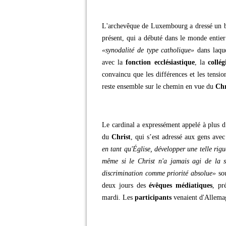
L'archevêque de Luxembourg a dressé un b
présent, qui a débuté dans le monde entier
«synodalité de type catholique»
dans laqu
avec la
fonction ecclésiastique
, la
collég
convaincu que les différences et les tensio
reste ensemble sur le chemin en vue du
Chr
Le cardinal a expressément appelé à plus d’
du
Christ
, qui s’est adressé aux gens ave
en tant qu'Église, développer une telle rig
même si le Christ n'a jamais agi de la s
discrimination comme priorité absolue»
sou
deux jours des
évêques médiatiques
, pr
mardi. Les
participants
venaient d'Allemag