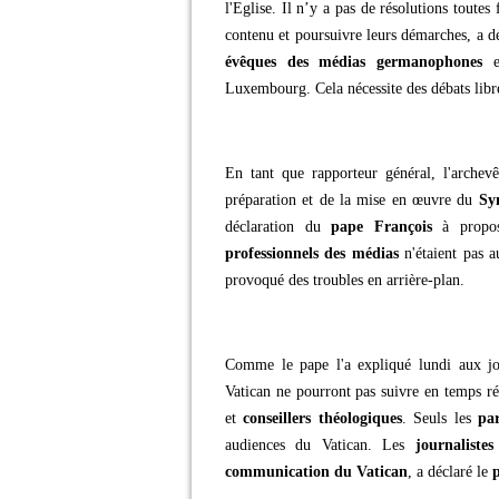
l'Eglise. Il n’y a pas de résolutions toute
contenu et poursuivre leurs démarches, a d
évêques des médias germanophones
e
Luxembourg. Cela nécessite des débats libr
En tant que rapporteur général, l'arche
préparation et de la mise en œuvre du
Sy
déclaration du
pape François
à propos
professionnels des médias
n'étaient pas a
provoqué des troubles en arrière-plan.
Comme le pape l'a expliqué lundi aux jou
Vatican ne pourront pas suivre en temps ré
et
conseillers théologiques
. Seuls les
par
audiences du Vatican. Les
journalistes
communication du Vatican
, a déclaré le