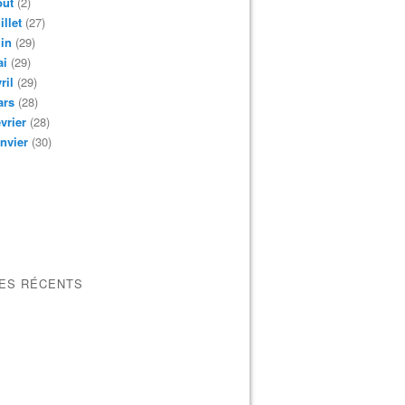
oût
(2)
illet
(27)
in
(29)
ai
(29)
ril
(29)
ars
(28)
vrier
(28)
nvier
(30)
LES RÉCENTS