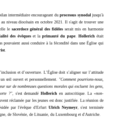
ilan intermédiaire encourageant du
processus synodal
jusqu'à
 au niveau diocésain en octobre 2021. Il s'agit de trouver une
elle le
sacerdoce général des fidèles
serait mis en harmonie
ialité des évêques
et la
primauté du pape
.
Hollerich
était
ns pouvaient aussi conduire à la fécondité dans une Église qui
ist
.
inclusion et d’ouverture. L’Église doit s’aligner sur l’attitude
c un œil ouvert et personnellement.
"Comment pourrions-nous,
ueur sur de nombreuses questions morales qui excluent les gens,
orte ?"
, s'est demandé
Hollerich
en autocritique. La
«non-
vent réclamée par les jeunes est donc justifiée. La réunion de
ésidée par l'évêque d'Erfurt
Ulrich Neymeyr
, s'est terminée
ne, de Slovénie, de Lituanie, du Luxembourg et d'Autriche.