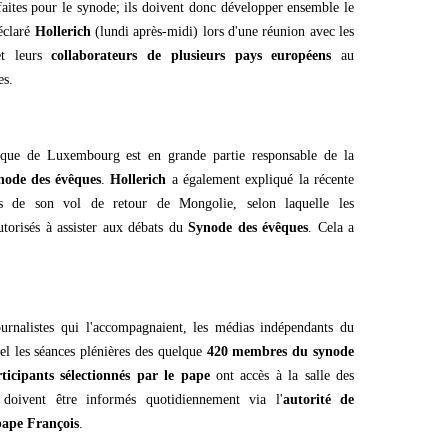
s faites pour le synode; ils doivent donc développer ensemble le
éclaré
Hollerich
(lundi après-midi) lors d'une réunion avec les
t leurs
collaborateurs de plusieurs pays européens
au
es.
vêque de Luxembourg est en grande partie responsable de la
node des évêques
.
Hollerich
a également expliqué la récente
 de son vol de retour de Mongolie, selon laquelle les
utorisés à assister aux débats du
Synode des évêques
. Cela a
rnalistes qui l'accompagnaient, les médias indépendants du
el les séances plénières des quelque
420 membres du synode
ticipants sélectionnés par le pape
ont accès à la salle des
doivent être informés quotidiennement via l'
autorité de
pape François
.