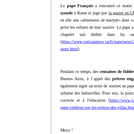
Le
pape François
a rencontré ce matin
synode
à Rome et juge que
la guerre en U
en elle une «
dimension de martyre»
dont «
prive les enfants de leur sourire. Le pape 
chapelet soit dédiée dans les s
(
https://www.vaticannews.va/fr/pape/news/
assez.html
).
Pendant ce temps, des
centaines de fidèle
Buenos Aires, à l’appel des
prêtres eng
également signé un texte de soutien au pape
urbaine des bidonvilles. Pour eux, la justi
correcte et à l'éducation (
https://www.v
pape-celebree-par-les-pretres-des-villas.htm
Merci !