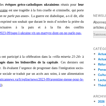
 les
évêques gréco-catholiques ukrainiens
réunis pour
leur
kraine
est une tragédie à la fois cruelle et criminelle, qui porte
NEWSL
on ne parle pas assez
». La guerre est diabolique, a-t-il dit, elle
Abonnez
a exprimé son souhait que durant le mois d’octobre la prière du
articles 
anctuaires à la paix et à la fin des conflits
Email
2023-09/pape-l-ukraine-vit-un-martyre-dont-on-ne-parle-pas-
CATÉG
Actua
s
ont participé à la célébration dans la
«villa miseria 21-24»
à
Actua
agés dans les bidonvilles de la capitale
. Ces derniers ont
Réfor
. Ils évaluent l’urgence de progresser dans l'intégration socio-
Pensé
ce sociale se traduit par un accès aux soins, à une alimentation
Cultu
aticannews.va/fr/eglise/news/2023-09/argentine-messe-pour-le-
Lectu
Théo
l
).
ARCHI
2026