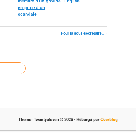
membre d'un groupe
l’Église
en proie à un
scandale
Pour la sous-secrétaire... »
Theme: Twentyeleven © 2026 -
Hébergé par
Overblog