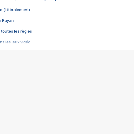
e (littéralement)
im Rayan
 toutes les règles
s les jeux vidéo
us choquant de Rockstar ? - Le scandale BULLY
e plus moche de Steam
du RÊVE tourne au CAUCHEMAR
pendant 8 heures
it… à tort
umiliés par un jeu vidéo
ire - Final Fantasy 8
ti un empire - Age of Empires