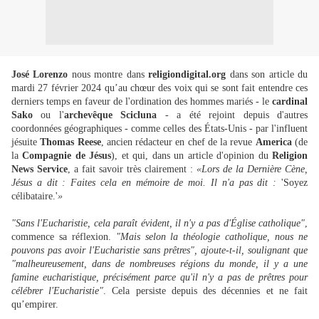
José Lorenzo
nous montre dans
religiondigital.org
dans son article du
mardi 27 février 2024 qu’au chœur des voix qui se sont fait entendre ces
derniers temps en faveur de l'ordination des hommes mariés - le
cardinal
Sako
ou l'
archevêque Scicluna
- a été rejoint depuis d'autres
coordonnées géographiques - comme celles des États-Unis - par l'influent
jésuite
Thomas Reese
, ancien rédacteur en chef de la revue
America
(de
la
Compagnie de Jésus
), et qui, dans un article d'opinion du
Religion
News Service
, a fait savoir très clairement :
«Lors de la Dernière Cène,
Jésus a dit : Faites cela en mémoire de moi. Il n'a pas dit :
'Soyez
célibataire.'
»
"Sans l'Eucharistie, cela paraît évident, il n'y a pas d'Église catholique"
,
commence sa réflexion.
"Mais selon la théologie catholique, nous ne
pouvons pas avoir l'Eucharistie sans prêtres", ajoute-t-il, soulignant que
"malheureusement, dans de nombreuses régions du monde, il y a une
famine eucharistique, précisément parce qu'il n'y a pas de prêtres pour
célébrer l'Eucharistie"
. Cela persiste depuis des décennies et ne fait
qu’empirer.