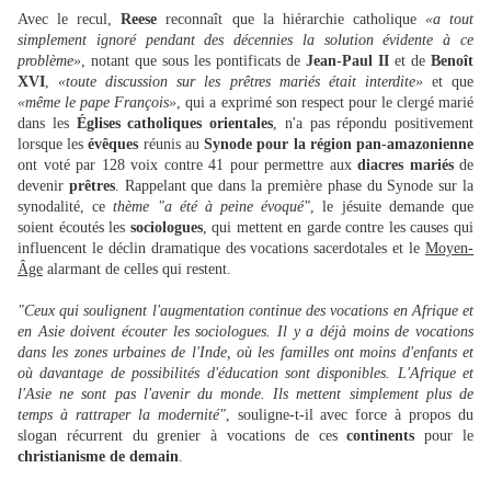
Avec le recul,
Reese
reconnaît que la hiérarchie catholique
«a tout
simplement ignoré pendant des décennies la solution évidente à ce
problème»
, notant que sous les pontificats de
Jean-Paul II
et de
Benoît
XVI
,
«toute discussion sur les prêtres mariés était interdite»
et que
«même le pape François»
, qui a exprimé son respect pour le clergé marié
dans les
Églises catholiques orientales
, n'a pas répondu positivement
lorsque les
évêques
réunis au
Synode pour la région pan-amazonienne
ont voté par 128 voix contre 41 pour permettre aux
diacres mariés
de
devenir
prêtres
. Rappelant que dans la première phase du Synode sur la
synodalité, ce
thème "a été à peine évoqué"
, le jésuite demande que
soient écoutés les
sociologues
, qui mettent en garde contre les causes qui
influencent le déclin dramatique des vocations sacerdotales et le
Moyen-
Âge
alarmant de celles qui restent.
"Ceux qui soulignent l'augmentation continue des vocations en Afrique et
en Asie doivent écouter les sociologues. Il y a déjà moins de vocations
dans les zones urbaines de l'Inde, où les familles ont moins d'enfants et
où davantage de possibilités d'éducation sont disponibles. L'Afrique et
l'Asie ne sont pas l'avenir du monde. Ils mettent simplement plus de
temps à rattraper la modernité"
, souligne-t-il avec force à propos du
slogan récurrent du grenier à vocations de ces
continents
pour le
christianisme de demain
.