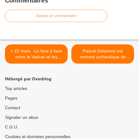
Commentaires
Ajouter un commentaire
< 22 mars : Le face à face
Pascal Delannoy est
entre le Vatican et les
nommé archevêque de
évêques allemands a déjà
Strasbourg >
une date
Hébergé par Overblog
Top articles
Pages
Contact
Signaler un abus
C.G.U.
Cookies et données personnelles