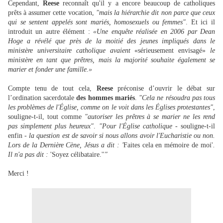
Cependant,
Reese
reconnaît qu'il y a encore beaucoup de catholiques
prêts à assumer cette vocation,
"mais la hiérarchie dit non parce que ceux
qui se sentent appelés sont mariés, homosexuels ou femmes"
. Et ici il
introduit un autre élément :
«Une enquête réalisée en 2006 par Dean
Hoge a révélé que près de la moitié des jeunes impliqués dans le
ministère universitaire catholique avaient
«sérieusement envisagé»
le
ministère en tant que prêtres, mais la majorité souhaite également se
marier et fonder une famille.»
Compte tenu de tout cela,
Reese
préconise d’ouvrir le débat sur
l’ordination sacerdotale
des hommes mariés
.
"Cela ne résoudra pas tous
les problèmes de l'Église, comme on le voit dans les Églises protestantes"
,
souligne-t-il, tout comme
"autoriser les prêtres à se marier ne les rend
pas simplement plus heureux"
.
"Pour l'Église catholique
- souligne-t-il
enfin -
la question est de savoir si nous allons avoir l'Eucharistie ou non.
Lors de la Dernière Cène, Jésus a dit : '
Faites cela en mémoire de moi'
.
Il n'a pas dit :
'Soyez célibataire.''
"
Merci !