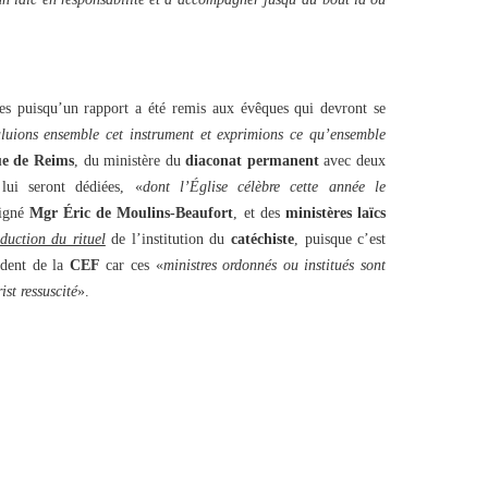
nnes puisqu’un rapport a été remis aux évêques qui devront se
aluions ensemble cet instrument et exprimions ce qu’ensemble
ue de Reims
, du ministère du
diaconat permanent
avec deux
lui seront dédiées, «
dont l’Église célèbre cette année le
ligné
Mgr Éric de Moulins-Beaufort
, et des
ministères laïcs
aduction du rituel
de l’institution du
catéchiste
, puisque c’est
ident de la
CEF
car ces «
ministres ordonnés ou institués sont
st ressuscité
».