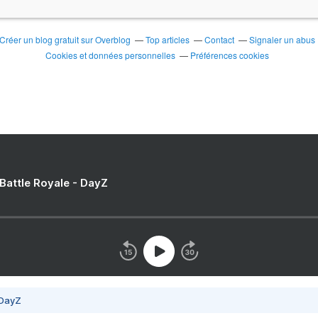
Créer un blog gratuit sur Overblog
Top articles
Contact
Signaler un abus
Cookies et données personnelles
Préférences cookies
 Battle Royale - DayZ
 DayZ