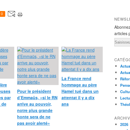
0
NEWSL
Abonnez
articles 
Email
CATÉG
Actua
Actua
La France rend
Réfor
dère
hommage au père
Pensé
ieuses
Pour le président
Hamel tué dans un
Cultu
s par
d’Emmaüs, «si le RN
attentat il y a dix
Lectu
s de
arrive au pouvoir,
ans
Théo
notre plus grande
honte sera de ne
ARCHI
pas avoir alerté»
2026