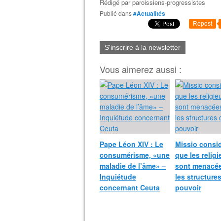
Rédigé par
paroissiens-progressistes
Publié dans
#Actualités
Repost
S'inscrire à la newsletter
Vous aimerez aussi :
Pape Léon XIV : Le
Missio consi
consumérisme, «une
que les relig
maladie de l’âme» –
sont menacée
Inquiétude
les structure
concernant Ceuta
pouvoir