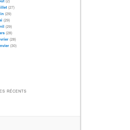
oût
(2)
illet
(27)
in
(29)
ai
(29)
ril
(29)
ars
(28)
vrier
(28)
nvier
(30)
LES RÉCENTS