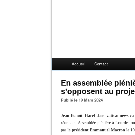
Accueil
Contact
En assemblée pléniè
s’opposent au projet
Publié le 19 Mars 2024
Jean-Benoît Harel
dans
vaticannews.va
réunis en Assemblée plénière à Lourdes ont 
par le
président Emmanuel Macron
le 10