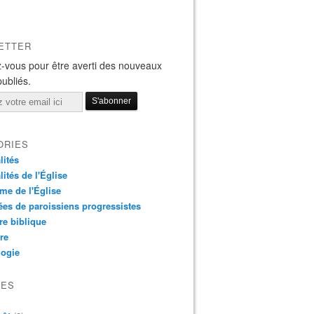
ETTER
-vous pour être averti des nouveaux
publiés.
ORIES
lités
lités de l'Église
me de l'Église
es de paroissiens progressistes
re biblique
re
logie
VES