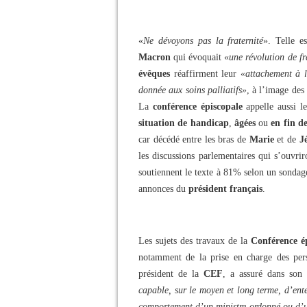
«
Ne dévoyons pas la fraternité
».
Telle e
Macron
qui évoquait «
une révolution de fr
évêques
réaffirment leur
«attachement à l
donnée aux soins palliatifs»
, à l’image de
La
conférence épiscopale
appelle aussi l
situation de handicap
,
âgées
ou
en fin de
car décédé entre les bras de
Marie
et de
J
les discussions parlementaires qui s’ouvri
soutiennent le texte à 81% selon un sondage
annonces du
président français
.
Les sujets des travaux de la
Conférence ép
notamment de la prise en charge des per
président de la
CEF
, a assuré dans son
capable, sur le moyen et long terme, d’ente
comportement d’un ministre ordonné ou d’u