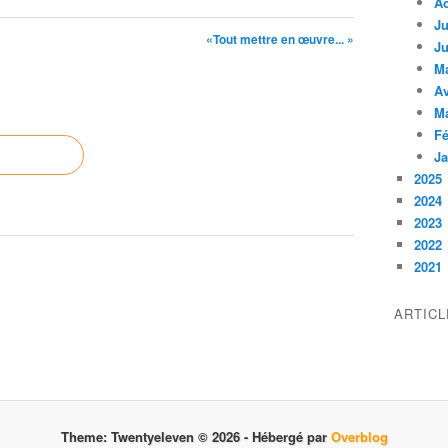
A
Ju
«Tout mettre en œuvre... »
Ju
M
Av
M
Fé
Ja
2025
2024
2023
2022
2021
ARTIC
Theme: Twentyeleven © 2026 -
Hébergé par
Overblog