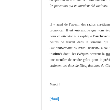
les personnes qui en auraient été victimes»
.
Il y aussi de l’avenir des radios chrétie
prononcer. Il est «
nécessaire que nous év
nous en attendons
» a expliqué l’
archevêq
heures de travail dans la semaine qui 
60e anniversaire du rétablissement
» a sou
institués
dont les
évêques
acteront la
tr
une manière de rendre grâce pour le prés
vraiment des dons de Dieu, des dons du Chri
Merci !
[Haut]