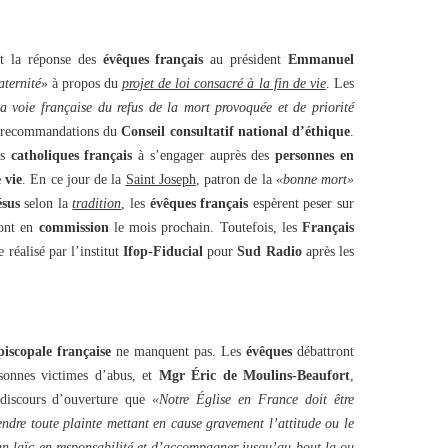
st la réponse des
évêques français
au président
Emmanuel
aternité
» à propos du
projet de loi consacré à la fin de vie
. Les
a voie française du refus de la mort provoquée et de priorité
s recommandations du
Conseil consultatif national d’éthique
.
es
catholiques français
à s’engager auprès des
personnes en
 vie
. En ce jour de la
Saint Joseph
, patron de la
«bonne mort»
ésus
selon la
tradition
, les
évêques français
espèrent peser sur
ront en
commission
le mois prochain. Toutefois, les
Français
 réalisé par l’institut
Ifop-Fiducial
pour
Sud Radio
après les
iscopale française
ne manquent pas. Les
évêques
débattront
sonnes victimes d’abus, et
Mgr Éric de Moulins-Beaufort
,
 discours d’ouverture que
«Notre Église en France doit être
ndre toute plainte mettant en cause gravement l’attitude ou le
n laïc en responsabilité et d’accompagner jusqu’au bout la ou