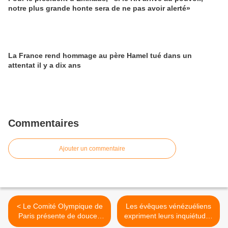
notre plus grande honte sera de ne pas avoir alerté»
La France rend hommage au père Hamel tué dans un
attentat il y a dix ans
Commentaires
Ajouter un commentaire
< Le Comité Olympique de
Les évêques vénézuéliens
Paris présente de douces
expriment leurs inquiétudes
excuses pour la parodie
face aux résultats contestés