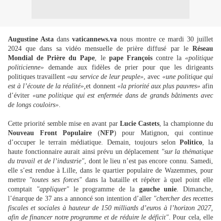
Augustine Asta
dans
vaticannews.va
nous montre ce mardi 30 juillet
2024 que dans sa vidéo mensuelle de prière diffusé par le
Réseau
Mondial de Prière du Pape
, le
pape François
contre la
«politique
politicienne»
demande aux fidèles de prier pour que les dirigeants
politiques travaillent
«au service de leur peuple»
, avec
«une politique qui
est à l’écoute de la réalité»
,
et donnent
«la priorité aux plus pauvres»
afin
d’éviter
«une politique qui est enfermée dans de grands bâtiments avec
de longs couloirs»
.
Cette priorité semble mise en avant par
Lucie Castets
, la championne du
Nouveau Front Populaire
(
NFP
) pour Matignon, qui continue
d’occuper le terrain médiatique. Demain, toujours selon
Politico
, la
haute fonctionnaire aurait ainsi prévu un déplacement
"sur la thématique
du travail et de l’industrie"
, dont le lieu n’est pas encore connu. Samedi,
elle s’est rendue à Lille, dans le quartier populaire de Wazemmes, pour
mettre
"toutes ses forces"
dans la bataille et répéter à quel point elle
comptait
"appliquer"
le programme de la
gauche unie
. Dimanche,
l’énarque de 37 ans a annoncé son intention d’aller
"chercher des recettes
fiscales et sociales à hauteur de 150 milliards d’euros à l’horizon 2027,
afin de financer notre programme et de réduire le déficit"
. Pour cela, elle