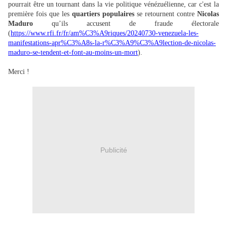
pourrait être un tournant dans la vie politique vénézuélienne, car c'est la
première fois que les
quartiers populaires
se retournent contre
Nicolas
Maduro
qu’ils accusent de fraude électorale
(
https://www.rfi.fr/fr/am%C3%A9riques/20240730-venezuela-les-
manifestations-apr%C3%A8s-la-r%C3%A9%C3%A9lection-de-nicolas-
maduro-se-tendent-et-font-au-moins-un-mort
).
Merci !
Publicité