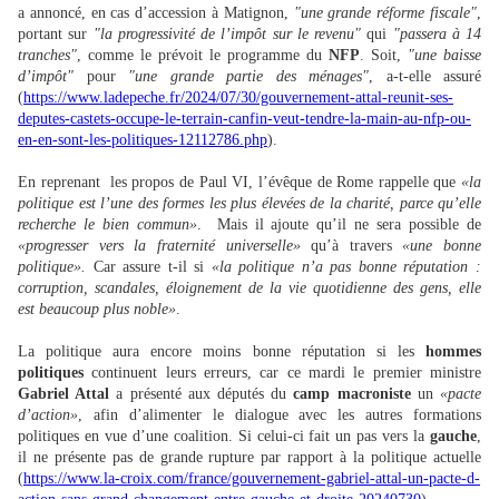
a annoncé, en cas d’accession à Matignon,
"une grande réforme fiscale"
,
portant sur
"la progressivité de l’impôt sur le revenu"
qui
"passera à 14
tranches"
, comme le prévoit le programme du
NFP
. Soit,
"une baisse
d’impôt"
pour
"une grande partie des ménages"
, a-t-elle assuré
(
https://www.ladepeche.fr/2024/07/30/gouvernement-attal-reunit-ses-
deputes-castets-occupe-le-terrain-canfin-veut-tendre-la-main-au-nfp-ou-
en-en-sont-les-politiques-12112786.php
).
En reprenant les propos de Paul VI, l’évêque de Rome rappelle que
«la
politique est l’une des formes les plus élevées de la charité, parce qu’elle
recherche le bien commun»
. Mais il ajoute qu’il ne sera possible de
«progresser vers la fraternité universelle»
qu’à travers
«une bonne
politique».
Car assure t-il si
«la politique n’a pas bonne réputation :
corruption, scandales, éloignement de la vie quotidienne des gens, elle
est beaucoup plus noble»
.
La politique aura encore moins bonne réputation si les
hommes
politiques
continuent leurs erreurs, car ce mardi le premier ministre
Gabriel Attal
a présenté aux députés du
camp macroniste
un
«pacte
d’action»
, afin d’alimenter le dialogue avec les autres formations
politiques en vue d’une coalition. Si celui-ci fait un pas vers la
gauche
,
il ne présente pas de grande rupture par rapport à la politique actuelle
(
https://www.la-croix.com/france/gouvernement-gabriel-attal-un-pacte-d-