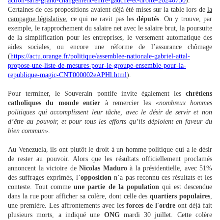
action-sans-grand-changement-entre-gauche-et-droite-20240730
).
Certaines de ces propositions avaient déjà été mises sur la table lors de
la
campagne législative
, ce qui ne ravit pas les
députés
. On y trouve, par
exemple, le rapprochement du salaire net avec le salaire brut, la poursuite
de la simplification pour les entreprises, le versement automatique des
aides sociales, ou encore une réforme de l’assurance chômage
(
https://actu.orange.fr/politique/assemblee-nationale-gabriel-attal-
propose-une-liste-de-mesures-pour-le-groupe-ensemble-pour-la-
republique-magic-CNT000002eAPHl.html
).
Pour terminer,
le Souverain pontife
invite également les
chrétiens
catholiques du monde entier
à remercier les
«nombreux hommes
politiques qui accomplissent leur tâche, avec le désir de servir et non
d’être au pouvoir, et pour tous les efforts qu’ils déploient en faveur du
bien commun»
.
Au Venezuela, ils ont plutôt le droit à un homme politique qui a le désir
de rester au pouvoir. Alors que les résultats officiellement proclamés
annoncent la victoire de
Nicolas Maduro
à la présidentielle, avec 51%
des suffrages exprimés, l’
opposition
n’a pas reconnu ces résultats et les
conteste. Tout comme
une partie de la population
qui est descendue
dans la rue pour afficher sa colère, dont celle des
quartiers populaires
,
une première. Les affrontements avec les
forces de l'ordre
ont déjà fait
plusieurs morts, a indiqué une
ONG
mardi 30 juillet. Cette colère