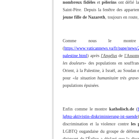
nombreux fidèles
et
pèlerins
ont défié la
Saint-Père. Depuis la fenêtre des apparte
jeune fille de Nazareth
, toujours en route,
Comme nous le mon
(
https://www.vaticannews.va/fr/pape/news/
palestine.html
) après
l'Angélus
de
l'Assom
les douleurs»
des populations en souffranc
Orient, à la Palestine, à Israël, au Soudan
pour
«la situation humanitaire très grave
populations épuisées.
Enfin comme le montre
katholisch.de
(
lgbtq-aktivistin-diskriminierung-ist-suende
discrimination et la violence contre
les
LGBTQ ougandaise du groupe de défense 
dirigeant de l'Église a déclaré que la dis