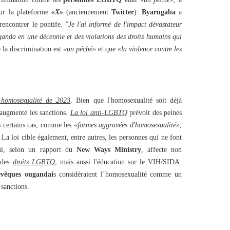
sur la plateforme
«X»
(anciennement
Twitter
).
Byarugaba
a
 rencontrer le pontife.
"Je l'ai informé de l'impact dévastateur
nda en une décennie et des violations des droits humains qui
 la discrimination est
«un péché»
et que
«la violence contre les
i-homosexualité de 2023
. Bien que l'homosexualité soit déjà
 augmenté les sanctions.
La loi anti-LGBTQ
prévoit des peines
s certains cas, comme les
«formes aggravées d'homosexualité»
,
La loi cible également, entre autres, les personnes qui ne font
ui, selon un rapport du
New Ways Ministry
, affecte non
 des
droits LGBTQ
, mais aussi l'éducation sur le VIH/SIDA.
évêques ougandai
s considéraient l’homosexualité comme un
 sanctions.