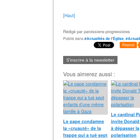
[Haut]
Rédigé par
paroissiens-progressistes
Publié dans
#Actualités de l'Église
,
#Actual
Repost
S'inscrire à la newsletter
Vous aimerez aussi :
Le cardinal P
Le pape condamne
invite Donal
la «cruauté» de la
à dépasser la
frappe qui a tué sept
polarisation