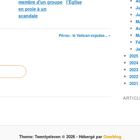
A
membre d'un groupe
l’Église
Ju
en proie à un
Ju
scandale
M
Av
M
Pérou : le Vatican expulse... »
Fé
Ja
2025
2024
2023
2022
2021
ARTIC
Theme: Twentyeleven © 2026 -
Hébergé par
Overblog