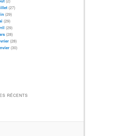
oût
(2)
illet
(27)
in
(29)
ai
(29)
ril
(29)
ars
(28)
vrier
(28)
nvier
(30)
LES RÉCENTS