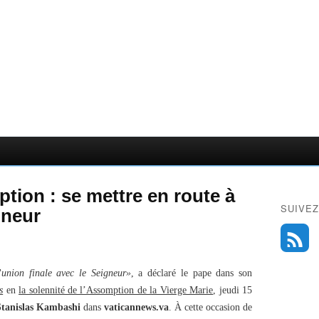
tion : se mettre en route à
SUIVEZ
gneur
’union finale avec le Seigneur»
, a déclaré le pape dans son
s
en
la solennité de l’Assomption de la Vierge Marie
, jeudi 15
Stanislas Kambashi
dans
vaticannews.va
. À cette occasion de