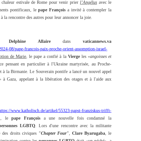
 chaleur estivale de Rome pour venir prier
l’Angélus
avec le
ments pontificaux, le
pape François
a invité à contempler la
 à la rencontre des autres pour leur annoncer la joie.
tre
Delphine Allaire
dans
vaticannews.va
2024-08/pape-francois-paix-proche-orient-assomption-israel-
ption de Marie
, le pape a confié à la
Vierge
les
«angoisses et
e pensant en particulier à l'Ukraine martyrisée, au Proche-
 et à la Birmanie. Le Souverain pontife a lancé un nouvel appel
»
à Gaza, appelant à la libération des otages et à l'aide aux
https://www.katholisch.de/artikel/55323-papst-franziskus-trifft-
), le
pape François
a une nouvelle fois condamné la
 personnes LGBTQ
. Lors d'une rencontre avec la militante
des droits civiques
"Chapter Four"
,
Clare Byarugaba
, le
crimination contre les
personnes LGBTQ
était
«un péché»
, a