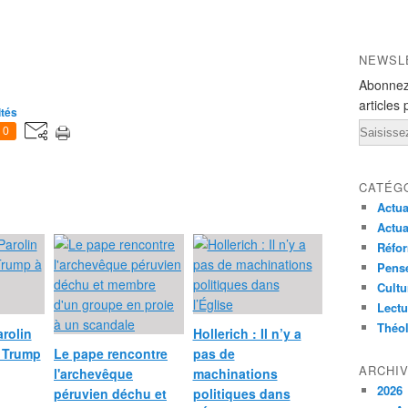
NEWSL
Abonnez
articles 
ités
Email
0
CATÉG
Actua
Actua
Réfor
Pensé
Cultu
Lectu
Théo
arolin
Hollerich : Il n’y a
d Trump
Le pape rencontre
pas de
ARCHI
l'archevêque
machinations
2026
péruvien déchu et
politiques dans