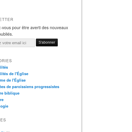
ETTER
-vous pour être averti des nouveaux
publiés.
ORIES
lités
lités de l'Église
me de l'Église
es de paroissiens progressistes
re biblique
re
logie
VES