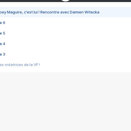
bey Maguire, c'est lui ! Rencontre avec Damien Witecka
e 6
e 5
e 4
e 3
s créatrices de la VF !
e 2
e 1
e Mektoub My Love arrive enfin ! Rencontre avec Shaïn Boumedine et Sal
i : après Toni en famille
elle réalise le bouleversant Dites lui que je l'aime
ais ! Rencontre autour de Vie privée de Rebecca Zlotowski