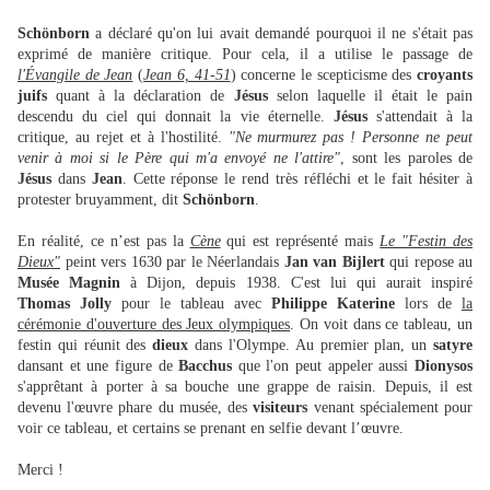
Schönborn
a déclaré qu'on lui avait demandé pourquoi il ne s'était pas
exprimé de manière critique. Pour cela, il a utilise le passage de
l'Évangile de Jean
(
Jean 6, 41-51
) concerne le scepticisme des
croyants
juifs
quant à la déclaration de
Jésus
selon laquelle il était le pain
descendu du ciel qui donnait la vie éternelle.
Jésus
s'attendait à la
critique, au rejet et à l'hostilité.
"Ne murmurez pas ! Personne ne peut
venir à moi si le Père qui m'a envoyé ne l'attire"
, sont les paroles de
Jésus
dans
Jean
. Cette réponse le rend très réfléchi et le fait hésiter à
protester bruyamment, dit
Schönborn
.
En réalité, ce n’est pas la
Cène
qui est représenté mais
Le "Festin des
Dieux"
peint vers 1630 par le Néerlandais
Jan van Bijlert
qui repose au
Musée Magnin
à Dijon, depuis 1938. C'est lui qui aurait inspiré
Thomas Jolly
pour le tableau avec
Philippe Katerine
lors de
la
cérémonie d'ouverture des Jeux olympiques
. On voit dans ce tableau, un
festin qui réunit des
dieux
dans l'Olympe. Au premier plan, un
satyre
dansant et une figure de
Bacchus
que l'on peut appeler aussi
Dionysos
s'apprêtant à porter à sa bouche une grappe de raisin. Depuis, il est
devenu l'œuvre phare du musée, des
visiteurs
venant spécialement pour
voir ce tableau, et certains se prenant en selfie devant l’œuvre.
Merci !