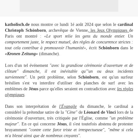
katholisch.de
nous montre ce lundi 1é août 2024 que selon le
cardinal
Christoph Schönborn
, archevêque de Vienne
, les Jeux Olympiques
de
Paris ont montré :
«Le sport relie les gens du monde entier. Un
comportement juste, le respect mutuel, des règles de concurrence strictes :
tout cela contribue à promouvoir l'humanité»
, écrit
Schönborn
dans le
«Kronen Zeitung»
(dimanche).
Lors d'un tel événement
"avec la grandiose cérémonie d'ouverture et de
clôture" dimanche, il est inévitable qu'"un ou deux incidents
surviennent"
. Un petit problème, selon
Schönborn
, est qu'un surfeur
brésilien s'est vu interdire d'utiliser des planches de surf avec les
emblèmes de
Jésus
parce qu'elles seraient en contradiction avec
les règles
olympiques
.
Dans son interprétation de
l'Évangile
du dimanche, le cardinal a
considéré la prétendue satire de la
"Cène"
de
Léonard de Vinci
lors de la
cérémonie d'ouverture, très critiquée par l'Église, comme
"un problème
majeur"
. En ce qui concerne
Jésus
, il s'est toutefois abstenu de protester
bruyamment
"contre cette farce triste et irrespectueuse"
,
"même si cela
m'a blessé ainsi que de nombreux croyants"
.