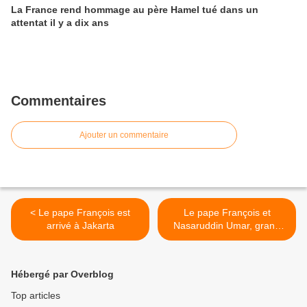
La France rend hommage au père Hamel tué dans un
attentat il y a dix ans
Commentaires
Ajouter un commentaire
< Le pape François est
Le pape François et
arrivé à Jakarta
Nasaruddin Umar, grand
imam de Djakarta, appellent
à agir contre les guerres et
le dérèglement climatique >
Hébergé par Overblog
Top articles