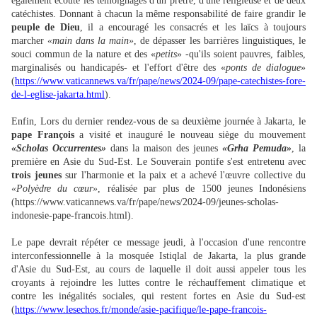
également écouté les témoignages d'un prêtre, d'une religieuse et de deux
catéchistes. Donnant à chacun la même responsabilité de faire grandir le
peuple de Dieu
, il a encouragé les consacrés et les laïcs à toujours
marcher
«main dans la main»
, de dépasser les barrières linguistiques, le
souci commun de la nature et des «
petits
» -qu'ils soient pauvres, faibles,
marginalisés ou handicapés- et l'effort d'être des «
ponts de dialogue
»
(
https://www.vaticannews.va/fr/pape/news/2024-09/pape-catechistes-fore-
de-l-eglise-jakarta.html
).
Enfin, Lors du dernier rendez-vous de sa deuxième journée à Jakarta, le
pape François
a visité et inauguré le nouveau siège du mouvement
«Scholas Occurrentes»
dans la maison des jeunes
«Grha Pemuda»
, la
première en Asie du Sud-Est. Le Souverain pontife s'est entretenu avec
trois jeunes
sur l'harmonie et la paix et a achevé l'œuvre collective du
«Polyèdre du cœur»
, réalisée par plus de 1500 jeunes Indonésiens
(https://www.vaticannews.va/fr/pape/news/2024-09/jeunes-scholas-
indonesie-pape-francois.html).
Le pape devrait répéter ce message jeudi, à l'occasion d'une rencontre
interconfessionnelle à la mosquée Istiqlal de Jakarta, la plus grande
d'Asie du Sud-Est, au cours de laquelle il doit aussi appeler tous les
croyants à rejoindre les luttes contre le réchauffement climatique et
contre les inégalités sociales, qui restent fortes en Asie du Sud-est
(
https://www.lesechos.fr/monde/asie-pacifique/le-pape-francois-