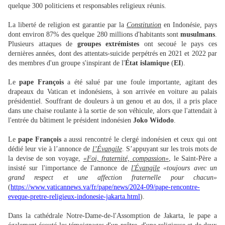
quelque 300 politiciens et responsables religieux réunis.
La liberté de religion est garantie par la
Constitution
en Indonésie, pays
dont environ 87% des quelque 280 millions d'habitants sont
musulmans
.
Plusieurs attaques de
groupes extrémistes
ont secoué le pays ces
dernières années, dont des attentats-suicide perpétrés en 2021 et 2022 par
des membres d'un groupe s'inspirant de l'
État islamique
(
EI
).
Le
pape François
a été salué par une foule importante, agitant des
drapeaux du Vatican et indonésiens, à son arrivée en voiture au palais
présidentiel. Souffrant de douleurs à un genou et au dos, il a pris place
dans une chaise roulante à la sortie de son véhicule, alors que l'attendait à
l'entrée du bâtiment le président indonésien
Joko Widodo
.
Le
pape François
a aussi rencontré le clergé indonésien et ceux qui ont
dédié leur vie à l’annonce de
l’Évangile
. S’appuyant sur les trois mots de
la devise de son voyage,
«Foi, fraternité, compassion»
, le Saint-Père a
insisté sur l'importance de l'annonce de
l'Évangile
«toujours avec un
grand respect et une affection fraternelle pour chacun»
(
https://www.vaticannews.va/fr/pape/news/2024-09/pape-rencontre-
eveque-pretre-religieux-indonesie-jakarta.html
).
Dans la cathédrale Notre-Dame-de-l'Assomption de Jakarta, le pape a