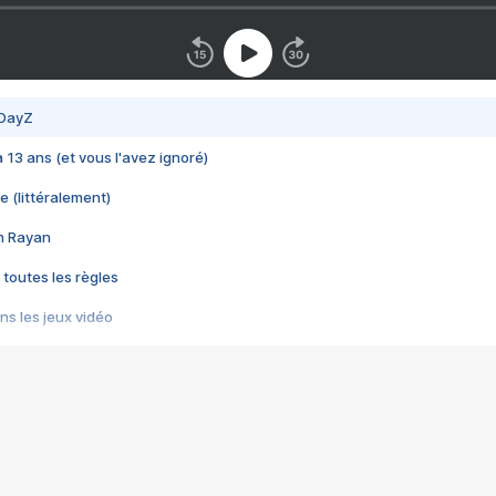
 DayZ
 a 13 ans (et vous l'avez ignoré)
e (littéralement)
im Rayan
 toutes les règles
s les jeux vidéo
us choquant de Rockstar ? - Le scandale BULLY
e plus moche de Steam
du RÊVE tourne au CAUCHEMAR
pendant 8 heures