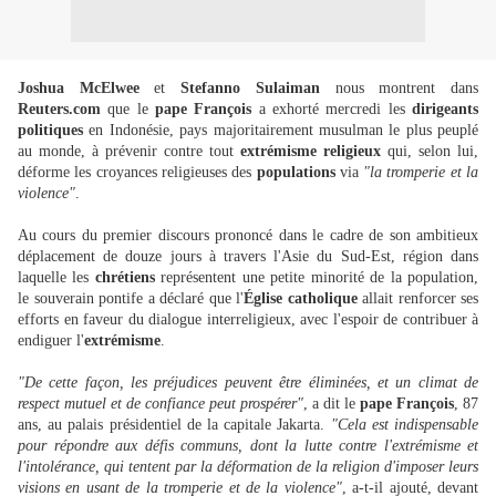
Joshua McElwee
et
Stefanno Sulaiman
nous montrent dans
Reuters.com
que le
pape François
a exhorté mercredi les
dirigeants
politiques
en Indonésie, pays majoritairement musulman le plus peuplé
au monde, à prévenir contre tout
extrémisme religieux
qui, selon lui,
déforme les croyances religieuses des
populations
via
"la tromperie et la
violence"
.
Au cours du premier discours prononcé dans le cadre de son ambitieux
déplacement de douze jours à travers l'Asie du Sud-Est, région dans
laquelle les
chrétiens
représentent une petite minorité de la population,
le souverain pontife a déclaré que l'
Église catholique
allait renforcer ses
efforts en faveur du dialogue interreligieux, avec l'espoir de contribuer à
endiguer l'
extrémisme
.
"De cette façon, les préjudices peuvent être éliminées, et un climat de
respect mutuel et de confiance peut prospérer"
, a dit le
pape François
, 87
ans, au palais présidentiel de la capitale Jakarta.
"Cela est indispensable
pour répondre aux défis communs, dont la lutte contre l'extrémisme et
l'intolérance, qui tentent par la déformation de la religion d'imposer leurs
visions en usant de la tromperie et de la violence"
, a-t-il ajouté, devant