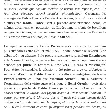
tu ne sais accumuler que des ravages, chaos et infection»
, écrit le
religieux. «
Sache que pas une récidive ne restera sans réponse, et s’il le
faut [mes réponses seront] brutales, chirurgicales.»
Cependant les
messages de l’
abbé Pierre
à l’étudiant américain, tels qu’ils sont cités et
diffusés par
Radio France
, sont à prendre avec prudence. Selon les
mêmes documents en possession de
Libération
, il s’agit de brouillons
rédigés par
Grouès
, ce que confirme une chercheuse, sans que l’on sache
s’ils ont été envoyés ou non, en l’état, à
Suther
.
Le séjour américain de l’
abbé Pierre
– sous forme de tournée dans
plusieurs villes entre avril et mai 1955 – a viré, comme le révélait
Libé
début août, au désastre. Si le prêtre a rencontré le
président Eisenhower
à la Maison Blanche, sa visite a tourné court : son comportement a été
dénoncé par
plusieurs femmes
à New York, Chicago et Washington.
Pour éviter le scandale, la décision a été prise en urgence d’abréger le
séjour et d’exfiltrer l’
abbé Pierre
. La cellule investigation de
Radio
France
affirme ce lundi que
Marshall Suther
– qui a participé à
l’organisation de la visite outre-Atlantique d’
Henri Grouès
– avait alors
prévenu un proche de l’
abbé Pierre
par courrier :
«J’ai vu tant de
choses pendant le voyage, des façons d’agir du Père comme individu. Je
pense, par exemple, à Chicago, quand il avait été explicitement décidé
que la condition de continuer le voyage, était que le père ne soit jamais
seul. Il était d’accord et après [il disparaissait] pendant des heures, au