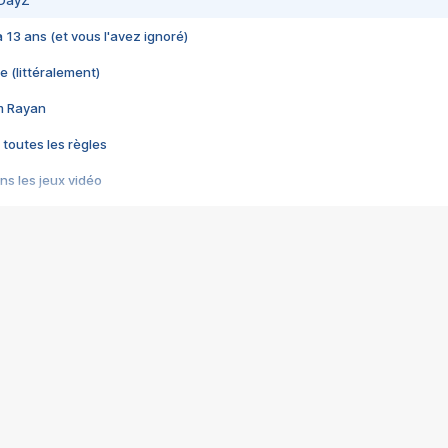
 DayZ
 a 13 ans (et vous l'avez ignoré)
e (littéralement)
im Rayan
 toutes les règles
s les jeux vidéo
us choquant de Rockstar ? - Le scandale BULLY
e plus moche de Steam
du RÊVE tourne au CAUCHEMAR
pendant 8 heures
it… à tort
umiliés par un jeu vidéo
ire - Final Fantasy 8