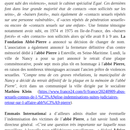
ayant subi des violences», notait le cabinet spécialisé Egaé. Ces dernières
font dans leur grande majorité état de contacts «non sollicités sur les
seins», de «baisers forcés», mais également de «contacts sexuels répétés
sur une personne vulnérable»
, d’
«actes répétés de pénétration sexuelle»
ou encore de
«contacts sexuels sur une enfant»
. Une femme témoigne
notamment avoir subi, en 1974 et 1975 en Ile-de-France, des
«baisers
forcés»
et
«des contacts»
non sollicités alors qu’elle avait 8 à 9 ans.
La
Fondation Abbé-Pierre
a annoncé sa décision de changer de nom.
L'association a également annoncé la fermeture définitive d'un centre
mémoriel dédié à l'
abbé Pierre
à Esteville, en Seine-Maritime. Lundi, la
ville de Nancy a pour sa part annoncé le retrait d'une plaque
commémorative, posée sept mois plus tôt en hommage à l'
abbé Pierre,
en raison des nombreux témoignages accusant l'ancien prêtre de violences
sexuelles.
"Compte tenu de ces graves révélations, la municipalité de
Nancy a décidé du retrait définitif de la plaque en la mémoire de l'abbé
Pierre"
, écrit dans un communiqué la ville dirigée par le socialiste
Mathieu Klein
. (
https://www.france24.com/fr/france/20240909-abus-
sexuels-connus-de-l-%C3%A9glise-indemnisations-suites-judiciaires-
retour-sur-l-affaire-abb%C3%A9-pierre
).
Emmaüs Internationa
l a d’ailleurs admis étudier une éventuelle
l’indemnisation des victimes de l’
abbé Pierre
, a fait savoir lundi son
directeur général.
«C’est une question très importante sur laquelle nous