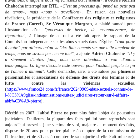
travaillons, à laquelle nous réfléchissons actuellement»
, a déclaré
Adrien
Chaboche
interrogé sur
RTL
.
«C’est un processus qui prend un petit peu
de temps», mais «nous y travaillons»
. En raison des nouvelles
révélations, la présidente de la
Conférence des religieux et religieuses
de France
(
Corref
),
Sr Véronique Margron
, a plaidé samedi pour
l’instauration d’un
"processus de justice, de reconnaissance, de
réparation"
, à l’image de ce qui a été fait après le rapport de la
Commission indépendante sur les abus sexuels dans l’Église.
"Tout porte
à croire" par ailleurs qu'au vu "des faits commis sur une telle ampleur de
temps, nous ne savons pas encore tout"
, a ajouté
Adrien Chaboche
.
"Il y
a sûrement d'autres faits, nous nous attendons à voir d'autres
témoignages. La ligne d'écoute reste ouverte pour l'instant jusqu'à la fin
de l'année a minima"
. Cette démarche, rare, a été saluée par
plusieurs
personnalités
et
associations de défense des droits des femmes
et
de
lutte contre les violences sexuelles
.
(
https://www.france24.com/fr/france/20240909-abus-sexuels-connus-de-
l-%C3%A9glise-indemnisations-suites-judiciaires-retour-sur-l-affaire-
abb%C3%A9-pierre
).
Décédé en 2007, l'
abbé Pierre
ne peut plus faire l'objet de poursuites
judiciaires. D'ailleurs, la plupart des faits qui lui sont reprochés sont
aujourd'hui prescrits (une victime de viol, majeure au moment des faits,
dispose de 20 ans pour porter plainte à compter de la commission de
l'infraction; et de 30 ans à compter de sa majorité si elle était mineure).