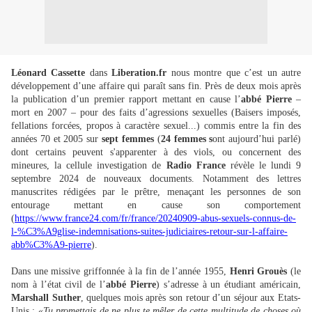
Léonard Cassette
dans
Liberation.fr
nous montre que c’est un autre
développement d’une affaire qui paraît sans fin. Près de deux mois après
la publication d’un premier rapport mettant en cause l’
abbé Pierre
–
mort en 2007 – pour des faits d’agressions sexuelles (Baisers imposés,
fellations forcées, propos à caractère sexuel...) commis entre la fin des
années 70 et 2005 sur
sept femmes
(
24 femmes
s
ont aujourd’hui parlé)
dont certains peuvent s'apparenter à des viols, ou concernent des
mineures, la cellule investigation de
Radio France
révèle le lundi 9
septembre 2024 de nouveaux documents. Notamment des lettres
manuscrites rédigées par le prêtre, menaçant les personnes de son
entourage mettant en cause son comportement
(
https://www.france24.com/fr/france/20240909-abus-sexuels-connus-de-
l-%C3%A9glise-indemnisations-suites-judiciaires-retour-sur-l-affaire-
abb%C3%A9-pierre
).
Dans une missive griffonnée à la fin de l’année 1955,
Henri Grouès
(le
nom à l’état civil de l’
abbé Pierre
) s’adresse à un étudiant américain,
Marshall Suther
, quelques mois après son retour d’un séjour aux Etats-
Unis :
«Tu promettais de ne plus te mêler de cette multitude de choses où