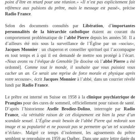
point d’être en retard pour une réunion.»
«
Il n’est pas explicitement fait
référence aux pulsions du prêtre, mais le message est passé»
, précise
Radio France
.
Selon des documents consultés par
Libération
, d’
importantes
personnalités de la hiérarchie catholique
étaient au courant du
comportement problématique de l’
abbé Pierre
depuis les années 50. Il a
d’ailleurs été mis sous la surveillance de l’Église par un
«socius»
,
Jacques Monnier
: un chaperon et conseiller spirituel qui l’accompagne
en tout temps et à qui il est demandé de mettre son protégé à l’écart.
«Nous avons vu l’évêque de Grenoble
[le diocèse où l’
abbé Pierre
a été
ordonné]
. Comme tout le monde, il souhaite que vous puissiez vous
cacher un an. Ce serait une reprise de force morale et physique après
votre secousse»
, écrit
Jacques Monnier
à l’abbé, dans un courrier révélé
lundi par
Radio France
.
Le prêtre est interné en Suisse en 1958 à la
clinique psychiatrique de
Prangins
pour des cures de sommeil, officiellement pour raison de santé.
D’après l’historienne
Axelle Brodiez-Dolino
, interrogée par
Radio
France
,
«la véritable raison de cet éloignement est bien la peur d’un
scandale sexuel. L’Église avait besoin de l’abbé Pierre qui redorait son
image et sa popularité et ne pouvait pas se permettre qu’un tel scandale
n’éclate»
. Malgré ce temps d’isolement, les agissements du prêtre
semblent se reproduire en 1959 au Québec. Dans une autre lettre datée du