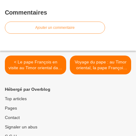
Commentaires
Ajouter un commentaire
< Le pape François en
Voyage du pape : au Timor
visite au Timor oriental dans
oriental, la pape François
le cadre d'une tournée
rappelle aux prêtres de «ne
marathon
jamais profiter de leur rôle»
>
Hébergé par Overblog
Top articles
Pages
Contact
Signaler un abus