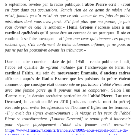
6 septembre, révélée par la radio publique, l’
abbé Pierre
écrit : «
Tout
est faux dans ces accusations. Jamais rien de ce genre de misère n’a
existé, jamais ça n’a existé où que ce soit, aucun de ces faits de police
misérables dont vous avez parlé. S’il faut plus que ma parole, je puis
vous donner de cela le serment.»
Henri Grouès
s’adresse alors à un
cardinal québécois
qu’il pense être au courant de ses pratiques. Il nie et
continue à se faire menaçant :
«Il faut que ceux qui tiennent ces propos
sachent que, s’ils confirment de telles calomnies infâmes, je ne pourrai
pas ne pas les poursuivre devant les tribunaux.»
Dans un autre courrier – daté de juin 1958 – rendu public ce lundi,
l’abbé est qualifié de
«grand malade»
par l’archevêque de Paris, le
cardinal Feltin
. Au sein du
mouvement Emmaüs
, d’
anciens cadres
affirment auprès de
Radio France
que les pulsions du prêtre étaient
connues et que consigne était donnée
«de ne pas laisser l’abbé Pierre seul
avec une femme parce qu’il pouvait mal se comporter»
. Selon l’un
d’entre eux, le dernier secrétaire particulier de l’
abbé Pierre
,
Laurent
Desmard
, lui aurait confié en 2010 [trois ans après la mort du prêtre]
être rodé pour éviter les agressions de l’homme d’Église sur les femmes :
«Il y avait des signes avant-coureurs : le visage et les yeux de l’abbé
Pierre se transformaient. [Laurent Desmard] se tenait prêt à intervenir
pour séparer physiquement l’abbé des femmes qu’il recevait.»
(
https://www.france24.com/fr/france/20240909-abus-sexuels-connus-de-