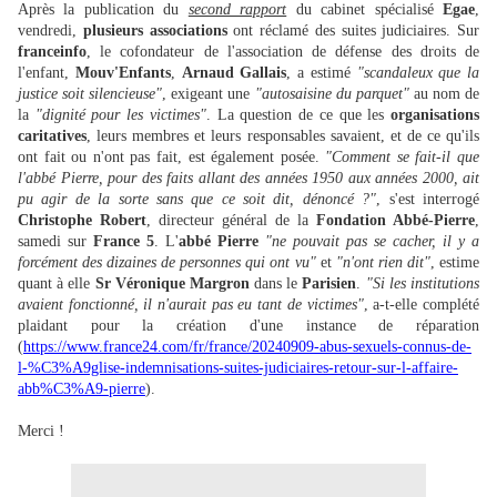
Après la publication du
second rapport
du cabinet spécialisé
Egae
,
vendredi,
plusieurs associations
ont réclamé des suites judiciaires. Sur
franceinfo
, le cofondateur de l'association de défense des droits de
l'enfant,
Mouv'Enfants
,
Arnaud Gallais
, a estimé
"scandaleux que la
justice soit silencieuse"
, exigeant une
"autosaisine du parquet"
au nom de
la
"dignité pour les victimes"
. La question de ce que les
organisations
caritatives
, leurs membres et leurs responsables savaient, et de ce qu'ils
ont fait ou n'ont pas fait, est également posée.
"Comment se fait-il que
l'abbé Pierre, pour des faits allant des années 1950 aux années 2000, ait
pu agir de la sorte sans que ce soit dit, dénoncé ?"
, s'est interrogé
Christophe Robert
, directeur général de la
Fondation Abbé-Pierre
,
samedi sur
France 5
. L'
abbé Pierre
"ne pouvait pas se cacher, il y a
forcément des dizaines de personnes qui ont vu"
et
"n'ont rien dit"
, estime
quant à elle
Sr Véronique Margron
dans le
Parisien
.
"Si les institutions
avaient fonctionné, il n'aurait pas eu tant de victimes"
, a-t-elle complété
plaidant pour la création d'une instance de réparation
(
https://www.france24.com/fr/france/20240909-abus-sexuels-connus-de-
l-%C3%A9glise-indemnisations-suites-judiciaires-retour-sur-l-affaire-
abb%C3%A9-pierre
).
Merci !