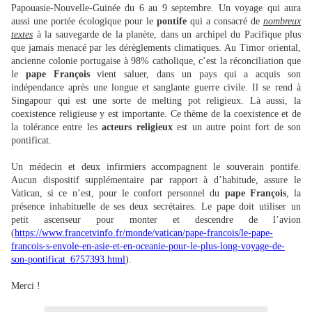
Papouasie-Nouvelle-Guinée du 6 au 9 septembre. Un voyage qui aura
aussi une portée écologique pour le
pontife
qui a consacré de
nombreux
textes
à la sauvegarde de la planète, dans un archipel du Pacifique plus
que jamais menacé par les dérèglements climatiques. Au Timor oriental,
ancienne colonie portugaise à 98% catholique, c’est la réconciliation que
le
pape François
vient saluer, dans un pays qui a acquis son
indépendance après une longue et sanglante guerre civile. Il se rend à
Singapour qui est une sorte de melting pot religieux. Là aussi, la
coexistence religieuse y est importante. Ce thème de la coexistence et de
la tolérance entre les
acteurs religieux
est un autre point fort de son
pontificat.
Un médecin et deux infirmiers accompagnent le souverain pontife.
Aucun dispositif supplémentaire par rapport à d’habitude, assure le
Vatican, si ce n’est, pour le confort personnel du
pape François
, la
présence inhabituelle de ses deux secrétaires. Le pape doit utiliser un
petit ascenseur pour monter et descendre de l’avion
(
https://www.francetvinfo.fr/monde/vatican/pape-francois/le-pape-
francois-s-envole-en-asie-et-en-oceanie-pour-le-plus-long-voyage-de-
son-pontificat_6757393.html
).
Merci !