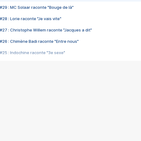
#29 : MC Solaar raconte "Bouge de là"
28 : Lorie raconte "Je vais vite"
#27 : Christophe Willem raconte "Jacques a dit"
#26 : Chimène Badi raconte "Entre nous"
#25 : Indochine raconte "3e sexe"
#24 : Zaho raconte "C'est chelou"
#23 : Patrick Bruel raconte "Au café des délices"
#22 : Kyo raconte "Le chemin"
#21 : Nolwenn Leroy raconte "Cassé"
#20 : Patrick Hernandez raconte "Born to be alive"
#19 : Lorie raconte "Près de moi"
#18 : Michael Jones raconte "A nos actes manqués" (avec Jean-Jacque