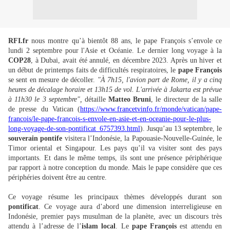
RFI.fr
nous montre qu’à bientôt 88 ans, le pape François s’envole ce
lundi 2 septembre pour l'Asie et Océanie. Le dernier long voyage à la
COP28
, à Dubai, avait été annulé, en décembre 2023. Après un hiver et
un début de printemps faits de difficultés respiratoires, le
pape François
se sent en mesure de décoller.
"À 7h15, l'avion part de Rome, il y a cinq
heures de décalage horaire et 13h15 de vol. L'arrivée à Jakarta est prévue
à 11h30 le 3 septembre",
détaille
Matteo Bruni
, le directeur de la salle
de presse du Vatican (
https://www.francetvinfo.fr/monde/vatican/pape-
francois/le-pape-francois-s-envole-en-asie-et-en-oceanie-pour-le-plus-
long-voyage-de-son-pontificat_6757393.html
). Jusqu’au 13 septembre, le
souverain pontife
visitera l’Indonésie, la Papouasie-Nouvelle-Guinée, le
Timor oriental et Singapour. Les pays qu’il va visiter sont des pays
importants. Et dans le même temps, ils sont une présence périphérique
par rapport à notre conception du monde. Mais le pape considère que ces
périphéries doivent être au centre.
Ce voyage résume les principaux thèmes développés durant son
pontificat
. Ce voyage aura d’abord une dimension interreligieuse en
Indonésie, premier pays musulman de la planète, avec un discours très
attendu à l’adresse de l’
islam local
. Le
pape François
est attendu en