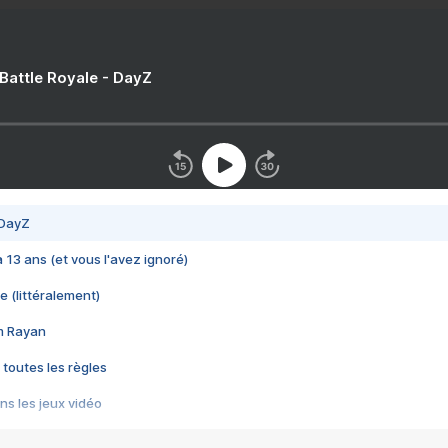
 Battle Royale - DayZ
 DayZ
 a 13 ans (et vous l'avez ignoré)
e (littéralement)
im Rayan
 toutes les règles
s les jeux vidéo
us choquant de Rockstar ? - Le scandale BULLY