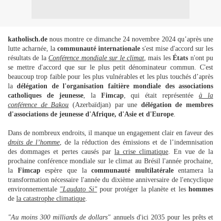
katholisch.de
nous montre ce dimanche 24 novembre 2024 qu’après une
lutte acharnée, la
communauté internationale
s'est mise d'accord sur les
résultats de la
Conférence mondiale sur le climat
, mais les
États
n'ont pu
se mettre d'accord que sur le plus petit dénominateur commun. C'est
beaucoup trop faible pour les plus vulnérables et les plus touchés d’après
la
délégation de l'organisation faîtière mondiale des associations
catholiques de jeunesse
, la
Fimcap
, qui était représentée
à la
conférence de Bakou
(Azerbaïdjan) par une
délégation de membres
d'associations de jeunesse d'Afrique, d'Asie et d'Europe
.
Dans de nombreux endroits, il manque un engagement clair en faveur des
droits de l’homme
, de la réduction des émissions et de l’indemnisation
des dommages et pertes causés par
la crise climatique
. En vue de la
prochaine conférence mondiale sur le climat au Brésil l'année prochaine,
la
Fimcap
espère que la
communauté multilatérale
entamera la
transformation nécessaire l'année du dixième anniversaire de l'encyclique
environnementale
"Laudato Si"
pour protéger la planète et les
hommes
de
la catastrophe climatique
.
"Au moins 300 milliards de dollars"
annuels d'ici 2035 pour les prêts et