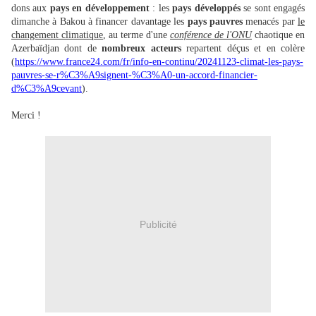
dons aux
pays en développement
: les
pays développés
se sont engagés
dimanche à Bakou à financer davantage les
pays pauvres
menacés par
le
changement climatique
, au terme d'une
conférence de l'ONU
chaotique en
Azerbaïdjan dont de
nombreux acteurs
repartent déçus et en colère
(
https://www.france24.com/fr/info-en-continu/20241123-climat-les-pays-
pauvres-se-r%C3%A9signent-%C3%A0-un-accord-financier-
d%C3%A9cevant
).
Merci !
Publicité