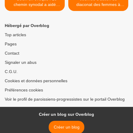
chemin synodal a aidé
diaconat des femmes à
l’Église mondiale à
Cologne >
comprendre la synodalité
Hébergé par Overblog
Top articles
Pages
Contact
Signaler un abus
C.G.U.
Cookies et données personnelles
Préférences cookies
Voir le profil de paroissiens-progressistes sur le portail Overblog
Créer un blog sur Overblog
Créer un blog