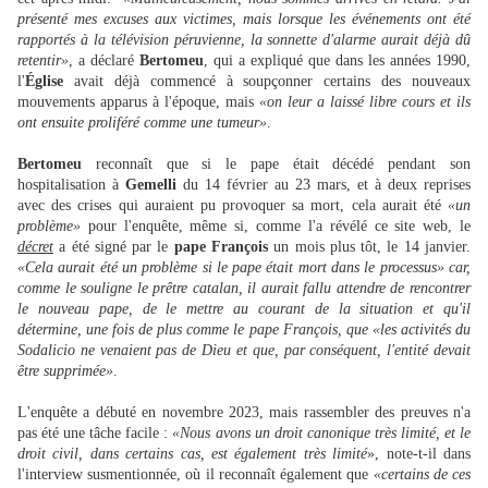
présenté mes excuses aux victimes, mais lorsque les événements ont été
rapportés à la télévision péruvienne, la sonnette d'alarme aurait déjà dû
retentir»
, a déclaré
Bertomeu
, qui a expliqué que dans les années 1990,
l'
Église
avait déjà commencé à soupçonner certains des nouveaux
mouvements apparus à l'époque, mais
«on leur a laissé libre cours et ils
ont ensuite proliféré comme une tumeur»
.
Bertomeu
reconnaît que si le pape était décédé pendant son
hospitalisation à
Gemelli
du 14 février au 23 mars, et à deux reprises
avec des crises qui auraient pu provoquer sa mort, cela aurait été
«un
problème»
pour l'enquête, même si, comme l'a révélé ce site web, le
décret
a été signé par le
pape François
un mois plus tôt, le 14 janvier.
«Cela aurait été un problème si le pape était mort dans le processus» car,
comme le souligne le prêtre catalan, il aurait fallu attendre de rencontrer
le nouveau pape, de le mettre au courant de la situation et qu'il
détermine, une fois de plus comme le pape François, que «les activités du
Sodalicio ne venaient pas de Dieu et que, par conséquent, l'entité devait
être supprimée»
.
L'enquête a débuté en novembre 2023, mais rassembler des preuves n'a
pas été une tâche facile :
«Nous avons un droit canonique très limité, et le
droit civil, dans certains cas, est également très limité
», note-t-il dans
l'interview susmentionnée, où il reconnaît également que
«certains de ces