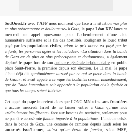
SudOuest.fr
avec l’
AFP
nous montrent que face à la situation
«de plus
en plus préoccupante et douloureuse»
à Gaza, le
pape Léon XIV
lance ce
mercredi un appel
«pressant»
pour l’acheminement d’une aide
humanitaire suffisante et la fin des hostilités, soulignant le lourd tribut
payé par les
populations civiles
,
«dont le prix atroce est payé par les
enfants, les personnes âgées et les malades»
.
«La situation dans la bande
de Gaza est de plus en plus préoccupante et douloureuse»
, a également
déploré le
pape
lors de son
audience générale hebdomadaire
en public
place Saint-Pierre, la première depuis son élection. Le 11 mai, le
pape
s’était déjà dit
«profondément attristé par ce qui se passe dans la bande
de Gaza»
, et avait appelé à ce
«que les hostilités cessent immédiatement,
que de l’aide humanitaire soit apportée à la population civile épuisée et
que tous les otages soient libérés»
.
Cet appel du
pape
intervient alors que l’ONG
Médecins sans frontières
a accusé mercredi Israël de ne laisser entrer à Gaza qu’une aide
«ridiculement insuffisante»
face aux besoins du territoire, seulement pour
ne pas être accusé
«de famine imposée à la population»
. L’aide autorisée
dans la bande de Gaza, une centaine de camions depuis lundi selon les
autorités israéliennes
,
«n’est qu’un écran de fumée»
, selon
MSF
,