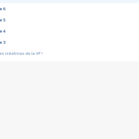
e 6
e 5
e 4
e 3
s créatrices de la VF !
e 2
e 1
e Mektoub My Love arrive enfin ! Rencontre avec Shaïn Boumedine et Sal
i : après Toni en famille
elle réalise le bouleversant Dites lui que je l'aime
ais ! Rencontre autour de Vie privée de Rebecca Zlotowski
 de Marguerite, Grave... Rencontre avec Ella Rumpf