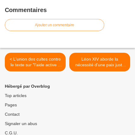
Commentaires
Ajouter un commentaire
< L'union des cultes contre
Léon XIV aborde la
le texte sur "l’aide active à
nécessité d'une paix juste
mourir"
en Ukraine avec les
évêques européens >
Hébergé par Overblog
Top articles
Pages
Contact
Signaler un abus
C.G.U.