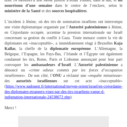
dont
14 membres d’une même famille
à Khan Younes, dans le sud, et
un
nourrisson d’une semaine
dans le centre de l’enclave, selon le
ministère de la Santé
et des
sources hospitalières
.
L’incident à Jénine, où des tirs de sommation israéliens ont interrompu
une visite diplomatique organisée par l’
Autorité palestinienne
à Jénine,
en Cisjordanie occupée, accentue la pression internationale sur Israël
concernant sa gestion du conflit à Gaza. Toute menace contre la vie de
diplomates est
«inacceptable»
, a immédiatement réagi à Bruxelles
Kaja
Kallas
, la cheffe de la
diplomatie européenne
. L’Allemagne, la
Belgique, l’Espagne, les Pays-Bas, l’Irlande et l’Égypte ont également
condamné les tirs, Rome, Paris et Lisbonne annonçant pour leur part
convoquer les
ambassadeurs d’Israël
. L’
Autorité palestinienne
a
dénoncé un
«crime odieux commis par les forces d’occupation
israéliennes»
. De son côté, l’
ONU
a réclamé une
«enquête minutieuse»
des
autorités israéliennes
sur cet acte
«inacceptable»
(
https://www.sudouest.fr/international/moyen-orient/israel/en-cisjordanie-
des-diplomates-etrangers-vises-par-des-tirs-israeliens-vague-d-
indignation-internationale-24538672.php
).
Merci !