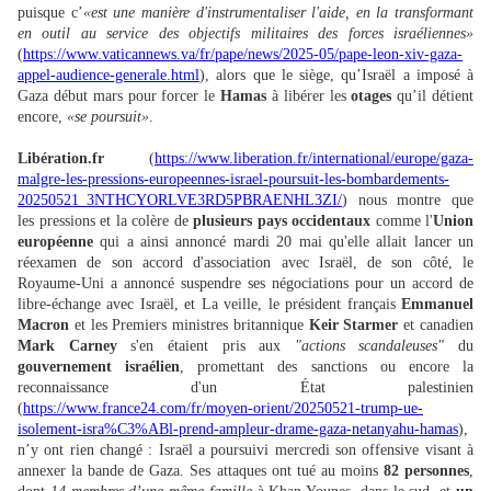
puisque c’
«est une manière d'instrumentaliser l'aide, en la transformant
en outil au service des objectifs militaires des forces israéliennes»
(
https://www.vaticannews.va/fr/pape/news/2025-05/pape-leon-xiv-gaza-
appel-audience-generale.html
), alors que le siège, qu’Israël a imposé à
Gaza début mars pour forcer le
Hamas
à libérer les
otages
qu’il détient
encore,
«se poursuit»
.
Libération.fr
(
https://www.liberation.fr/international/europe/gaza-
malgre-les-pressions-europeennes-israel-poursuit-les-bombardements-
20250521_3NTHCYORLVE3RD5PBRAENHL3ZI/
) nous montre que
les pressions et la colère de
plusieurs pays occidentaux
comme l'
Union
européenne
qui a ainsi annoncé mardi 20 mai qu'elle allait lancer un
réexamen de son accord d'association avec Israël, de son côté, le
Royaume-Uni a annoncé suspendre ses négociations pour un accord de
libre-échange avec Israël, et La veille, le président français
Emmanuel
Macron
et les Premiers ministres britannique
Keir Starmer
et canadien
Mark Carney
s'en étaient pris aux
"actions scandaleuses"
du
gouvernement israélien
, promettant des sanctions ou encore la
reconnaissance d'un État palestinien
(
https://www.france24.com/fr/moyen-orient/20250521-trump-ue-
isolement-isra%C3%ABl-prend-ampleur-drame-gaza-netanyahu-hamas
),
n’y ont rien changé : Israël a poursuivi mercredi son offensive visant à
annexer la bande de Gaza. Ses attaques ont tué au moins
82 personnes
,