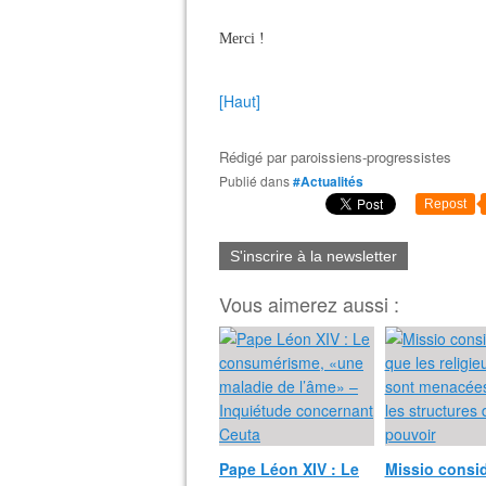
Merci !
[Haut]
Rédigé par
paroissiens-progressistes
Publié dans
#Actualités
Repost
S'inscrire à la newsletter
Vous aimerez aussi :
Pape Léon XIV : Le
Missio consi