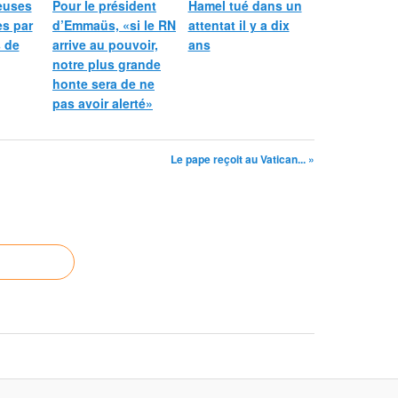
ieuses
Pour le président
Hamel tué dans un
s par
d’Emmaüs, «si le RN
attentat il y a dix
s de
arrive au pouvoir,
ans
notre plus grande
honte sera de ne
pas avoir alerté»
Le pape reçoit au Vatican... »