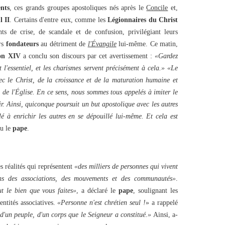
nts
, ces grands groupes apostoliques nés après le
Concile
et,
l II
. Certains d'entre eux, comme les
Légionnaires du Christ
 de crise, de scandale et de confusion, privilégiant leurs
urs
fondateurs
au détriment de
l'Évangile
lui-même. Ce matin,
on XIV
a conclu son discours par cet avertissement :
«Gardez
 l'essentiel, et les charismes servent précisément à cela.»
«Le
ec le Christ, de la croissance et de la maturation humaine et
on de l'Église. En ce sens, nous sommes tous appelés à imiter le
ir. Ainsi, quiconque poursuit un but apostolique avec les autres
é à enrichir les autres en se dépouillé lui-même. Et cela est
lu le
pape
.
s réalités qui représentent
«des milliers de personnes qui vivent
ans des associations, des mouvements et des communautés»
.
ut le bien que vous faites»
, a déclaré le
pape
, soulignant les
entités associatives.
«Personne n'est chrétien seul !
» a rappelé
 d'un peuple, d'un corps que le Seigneur a constitué.»
Ainsi, a-