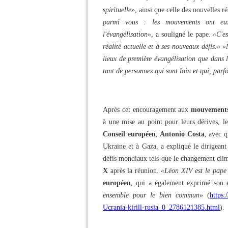
spirituelle»
, ainsi que celle des nouvelles ré
parmi vous : les mouvements ont eux
l'évangélisation
», a souligné le pape.
«C'es
réalité actuelle et à ses nouveaux défis.»
«
lieux de première évangélisation que dans le
tant de personnes qui sont loin et qui, parfo
Après cet encouragement aux
mouvements
à une mise au point pour leurs dérives, l
Conseil européen
,
Antonio Costa
, avec q
Ukraine et à Gaza, a expliqué le dirigeant 
défis mondiaux tels que le changement clima
X
après la réunion.
«Léon XIV est le pape 
européen
, qui a également exprimé son e
ensemble pour le bien commun
» (
https
Ucrania-kirill-rusia_0_2786121385.html
).