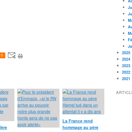
A
Ju
Ju
M
Av
M
Fé
Ja
2025
0
2024
2023
2022
2021
ARTIC
La France rend
dère
hommage au père