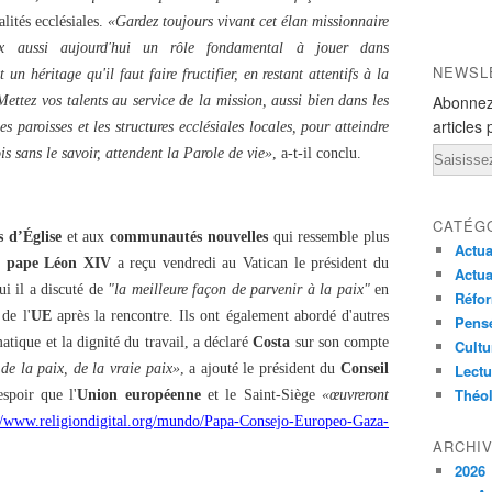
alités ecclésiales.
«Gardez toujours vivant cet élan missionnaire
 aussi aujourd'hui un rôle fondamental à jouer dans
NEWSL
t un héritage qu'il faut faire fructifier, en restant attentifs à la
Abonnez
Mettez vos talents au service de la mission, aussi bien dans les
articles 
s paroisses et les structures ecclésiales locales, pour atteindre
Email
is sans le savoir, attendent la Parole de vie»
, a-t-il conclu.
CATÉG
 d’Église
et aux
communautés nouvelles
qui ressemble plus
Actua
e
pape Léon XIV
a reçu vendredi au Vatican le président du
Actua
ui il a discuté de
"la meilleure façon de parvenir à la paix"
en
Réfor
de l'
UE
après la rencontre. Ils ont également abordé d'autres
Pensé
tique et la dignité du travail, a déclaré
Costa
sur son compte
Cultu
de la paix, de la vraie paix»
, a ajouté le président du
Conseil
Lectu
Théo
spoir que l'
Union européenne
et le Saint-Siège
«œuvreront
://www.religiondigital.org/mundo/Papa-Consejo-Europeo-Gaza-
ARCHI
2026