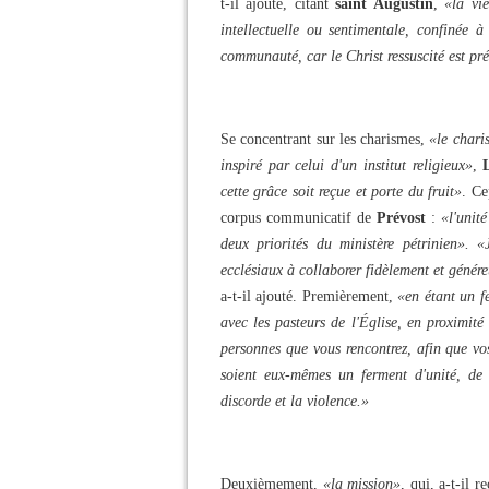
t-il ajouté, citant
saint Augustin
,
«la vi
intellectuelle ou sentimentale, confinée à
communauté, car le Christ ressuscité est pr
Se concentrant sur les charismes,
«le chari
inspiré par celui d'un institut religieux»
,
cette grâce soit reçue et porte du fruit»
. Ce
corpus communicatif de
Prévost
:
«l'unit
deux priorités du ministère pétrinien».
«
ecclésiaux à collaborer fidèlement et génér
a-t-il ajouté. Premièrement,
«en étant un f
avec les pasteurs de l'Église, en proximité 
personnes que vous rencontrez, afin que vos
soient eux-mêmes un ferment d'unité, de
discorde et la violence.»
Deuxièmement,
«la mission»
, qui, a-t-il 