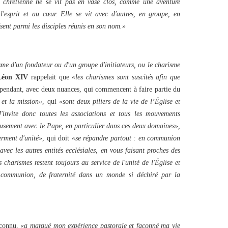
e chrétienne ne se vit pas en vase clos, comme une aventure
 l'esprit et au cœur. Elle se vit avec d'autres, en groupe, en
ésent parmi les disciples réunis en son nom.»
sme d'un fondateur ou d'un groupe d'initiateurs, ou le charisme
Léon XIV
rappelait que
«les charismes sont suscités afin que
pendant, avec deux nuances, qui commencent à faire partie du
é et la mission»
, qui
«sont deux piliers de la vie de l’Église et
J'invite donc toutes les associations et tous les mouvements
eusement avec le Pape, en particulier dans ces deux domaines»,
erment d'unité»
, qui doit
«se répandre partout : en communion
avec les autres entités ecclésiales, en vous faisant proches des
 charismes restent toujours au service de l'unité de l'Église et
 communion, de fraternité dans un monde si déchiré par la
reconnu,
«a marqué mon expérience pastorale et façonné ma vie