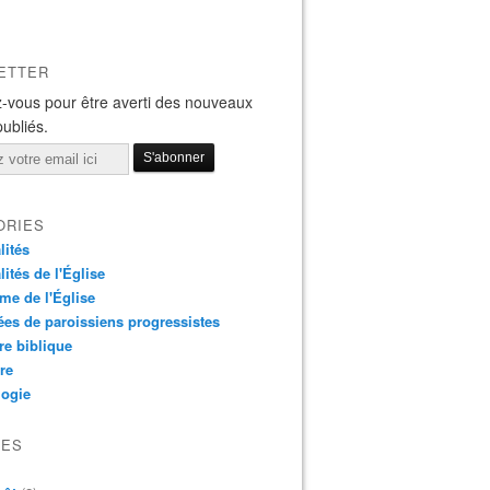
ETTER
-vous pour être averti des nouveaux
publiés.
ORIES
lités
lités de l'Église
me de l'Église
es de paroissiens progressistes
re biblique
re
logie
VES