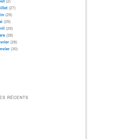
oût
(2)
illet
(27)
in
(29)
ai
(29)
ril
(29)
ars
(28)
vrier
(28)
nvier
(30)
LES RÉCENTS