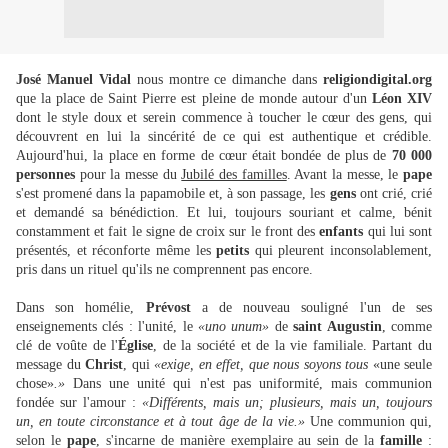
José Manuel Vidal
nous montre ce dimanche dans
religiondigital.org
que la place de Saint Pierre est pleine de monde autour d'un
Léon XIV
dont le style doux et serein commence à toucher le cœur des gens, qui
découvrent en lui la sincérité de ce qui est authentique et crédible.
Aujourd'hui, la place en forme de cœur était bondée de plus de
70 000
personnes
pour la messe du
Jubilé des familles
. Avant la messe, le
pape
s'est promené dans la papamobile et, à son passage, les
gens
ont crié, crié
et demandé sa bénédiction. Et lui, toujours souriant et calme, bénit
constamment et fait le signe de croix sur le front des
enfants
qui lui sont
présentés, et réconforte même les
petits
qui pleurent inconsolablement,
pris dans un rituel qu'ils ne comprennent pas encore.
Dans son homélie,
Prévost
a de nouveau souligné l'un de ses
enseignements clés : l'unité, le
«uno unum»
de
saint Augustin
, comme
clé de voûte de l'
Église
, de la société et de la vie familiale. Partant du
message du
Christ
, qui
«exige, en effet, que nous soyons tous
«une seule
chose»
.»
Dans une unité qui n'est pas uniformité, mais communion
fondée sur l'amour :
«Différents, mais un; plusieurs, mais un, toujours
un, en toute circonstance et à tout âge de la vie.»
Une communion qui,
selon le
pape
, s'incarne de manière exemplaire au sein de la
famille
: