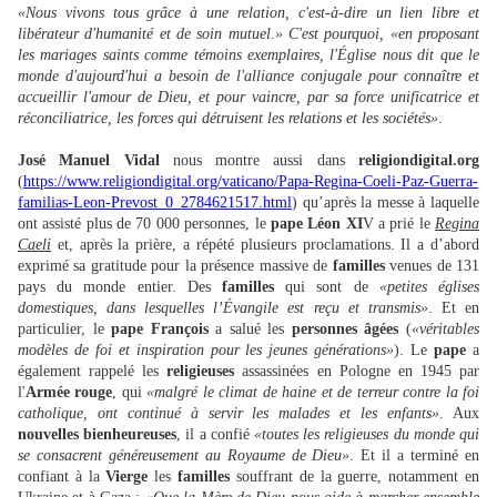
«Nous vivons tous grâce à une relation, c'est-à-dire un lien libre et
libérateur d'humanité et de soin mutuel.» C'est pourquoi, «en proposant
les mariages saints comme témoins exemplaires, l'Église nous dit que le
monde d'aujourd'hui a besoin de l'alliance conjugale pour connaître et
accueillir l'amour de Dieu, et pour vaincre, par sa force unificatrice et
réconciliatrice, les forces qui détruisent les relations et les sociétés»
.
José Manuel Vidal
nous montre aussi dans
religiondigital.org
(
https://www.religiondigital.org/vaticano/Papa-Regina-Coeli-Paz-Guerra-
familias-Leon-Prevost_0_2784621517.html
) qu’après la messe à laquelle
ont assisté plus de 70 000 personnes, le
pape Léon XI
V a prié le
Regina
Caeli
et, après la prière, a répété plusieurs proclamations. Il a d’abord
exprimé sa gratitude pour la présence massive de
familles
venues de 131
pays du monde entier. Des
familles
qui sont de
«petites églises
domestiques, dans lesquelles l’Évangile est reçu et transmis»
. Et en
particulier, le
pape François
a salué les
personnes âgées
(
«véritables
modèles de foi et inspiration pour les jeunes générations»
). Le
pape
a
également rappelé les
religieuses
assassinées en Pologne en 1945 par
l'
Armée rouge
, qui
«malgré le climat de haine et de terreur contre la foi
catholique, ont continué à servir les malades et les enfants»
. Aux
nouvelles bienheureuses
, il a confié
«toutes les religieuses du monde qui
se consacrent généreusement au Royaume de Dieu»
. Et il a terminé en
confiant à la
Vierge
les
familles
souffrant de la guerre, notamment en