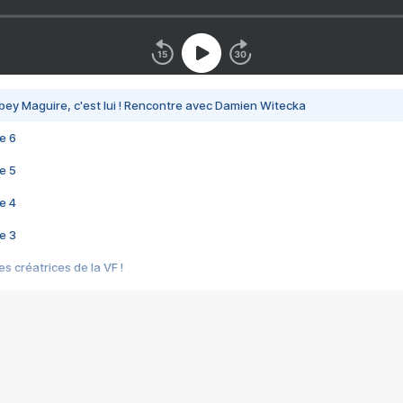
bey Maguire, c'est lui ! Rencontre avec Damien Witecka
e 6
e 5
e 4
e 3
s créatrices de la VF !
e 2
e 1
e Mektoub My Love arrive enfin ! Rencontre avec Shaïn Boumedine et Sal
i : après Toni en famille