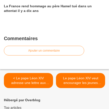
La France rend hommage au père Hamel tué dans un
attentat il y a dix ans
Commentaires
Ajouter un commentaire
< Le pape Léon XIV
Le pape Léon XIV veut
adresse une lettre aux
encourager les jeunes
évêques de France qui
couples à se marier à
travaillent «sous des vents
l'église >
contraires et hostiles»
Hébergé par Overblog
Top articles