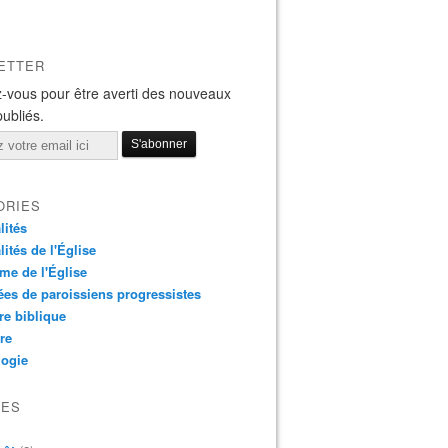
ETTER
-vous pour être averti des nouveaux
publiés.
ORIES
lités
lités de l'Église
me de l'Église
es de paroissiens progressistes
re biblique
re
logie
VES