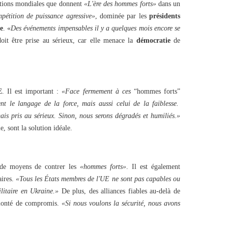
lations mondiales que donnent
«L'ère des hommes forts»
dans un
pétition de puissance agressive»
, dominée par les
présidents
e
. «
Des événements impensables il y a quelques mois encore se
doit être prise au sérieux, car elle menace la
démocratie
de
E
. Il est important :
«Face fermement à ces
“hommes forts”
t le langage de la force, mais aussi celui de la faiblesse.
is pris au sérieux. Sinon, nous serons dégradés et humiliés.»
, sont la solution idéale.
e moyens de contrer les
«hommes forts»
. Il est également
aires.
«Tous les États membres de l'UE ne sont pas capables ou
ilitaire en Ukraine.»
De plus, des alliances fiables au-delà de
olonté de compromis.
«Si nous voulons la sécurité, nous avons