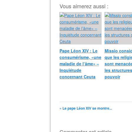
Vous aimerez aussi :
Pape Léon XIV : Le
Missio consi
consumérisme, «une
que les relig
maladie de l’âme» –
sont menacée
Inquiétude
les structure
concernant Ceuta
pouvoir
« Le pape Léon XIV se montre...
Commenter cet article