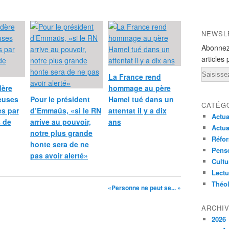
NEWSL
Abonnez
articles 
Email
La France rend
dère
hommage au père
ieuses
Pour le président
Hamel tué dans un
CATÉG
s par
d’Emmaüs, «si le RN
attentat il y a dix
Actua
s de
arrive au pouvoir,
ans
Actua
notre plus grande
Réfor
honte sera de ne
Pensé
pas avoir alerté»
Cultu
Lectu
Théo
«Personne ne peut se... »
ARCHI
2026