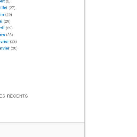
oût
(2)
illet
(27)
in
(29)
ai
(29)
ril
(29)
ars
(28)
vrier
(28)
nvier
(30)
LES RÉCENTS