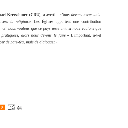
ael Kretschmer
(
CDU
), a averti :
«Nous devons rester unis.
vers la religion.»
Les
Églises
apportent une contribution
.
«Si nous voulons que ce pays reste uni, si nous voulons que
e pratiquées, alors nous devons le faire.»
L'important, a-t-il
ger de pare-feu, mais de dialoguer.»
0