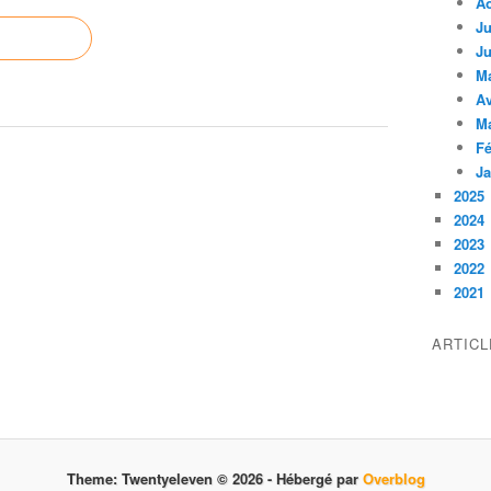
A
Ju
Ju
M
Av
M
Fé
Ja
2025
2024
2023
2022
2021
ARTIC
Theme: Twentyeleven © 2026 -
Hébergé par
Overblog