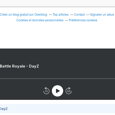
Créer un blog gratuit sur Overblog
Top articles
Contact
Signaler un abus
Cookies et données personnelles
Préférences cookies
 Battle Royale - DayZ
 DayZ