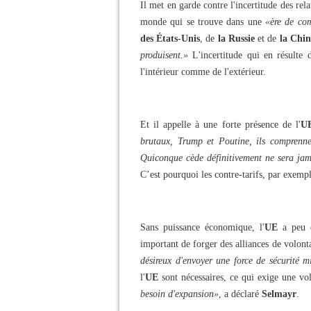
Il met en garde contre l'incertitude des re
monde qui se trouve dans une
«ère de com
des États-Unis
, de
la Russie
et de
la Chin
produisent.»
L'incertitude qui en résulte 
l'intérieur comme de l'extérieur.
Et il appelle à une forte présence de l'
U
brutaux, Trump et Poutine, ils comprennen
Quiconque cède définitivement ne sera jama
C’est pourquoi les contre-tarifs, par exemple
Sans puissance économique, l'
UE
a peu d
important de forger des alliances de volont
désireux d'envoyer une force de sécurité m
l'
UE
sont nécessaires, ce qui exige une v
besoin d'expansion»
, a déclaré
Selmayr
.