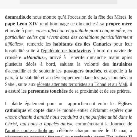
domradio.de
nous montre qu’à l'occasion de
la fête des Mères
, le
pape Léon XIV
rend hommage ce dimanche à sa
propre mère
et invite à prier
«avec affection et gratitude pour chaque mère, en
particulier celles qui vivent dans des conditions particulièrement
difficiles»
, remercie les
habitants des îles Canaries
pour leur
hospitalité suite à
l'épidémie de
hantavirus
à bord du navire de
croisière
«Hondius»
, arrivé à Tenerife dimanche matin après
plusieurs décès à bord, saluant la volonté des
insulaires
d'accueillir et de soutenir les
passagers touchés
, et appelle à la
paix, à la stabilité et au développement dans les pays touchés au
Sahel, suite aux
récents attentats terroristes au Tchad et au Mali
, il
a assuré les
personnes touchées
de sa proximité et de ses prières.
Il plaide également pour un rapprochement entre les
Églises
catholique
et
copte
dans le monde entier déclarant espérer que
«notre chemin d'amitié nous conduira à une parfaite unité dans le
Christ, qui nous a appelés amis»
, commémorant
la Journée de
l'amitié copte-catholique
, célébrée chaque année le 10 mai, a