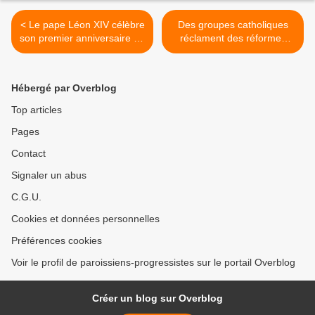
< Le pape Léon XIV célèbre
Des groupes catholiques
son premier anniversaire de
réclament des réformes
pape dans le sud de l'Italie
audacieuses de l'Église >
Hébergé par Overblog
Top articles
Pages
Contact
Signaler un abus
C.G.U.
Cookies et données personnelles
Préférences cookies
Voir le profil de paroissiens-progressistes sur le portail Overblog
Créer un blog sur Overblog