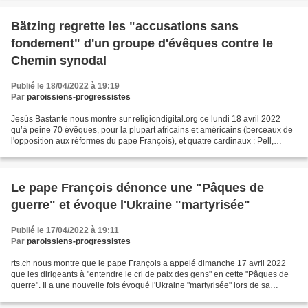
Bätzing regrette les "accusations sans
fondement" d'un groupe d'évêques contre le
Chemin synodal
Publié le 18/04/2022 à 19:19
Par
paroissiens-progressistes
Jesús Bastante nous montre sur religiondigital.org ce lundi 18 avril 2022
qu’à peine 70 évêques, pour la plupart africains et américains (berceaux de
l'opposition aux réformes du pape François), et quatre cardinaux : Pell,
Arinze, Napier et Burke, ont...
Le pape François dénonce une "Pâques de
guerre" et évoque l'Ukraine "martyrisée"
Publié le 17/04/2022 à 19:11
Par
paroissiens-progressistes
rts.ch nous montre que le pape François a appelé dimanche 17 avril 2022
que les dirigeants à "entendre le cri de paix des gens" en cette "Pâques de
guerre". Il a une nouvelle fois évoqué l'Ukraine "martyrisée" lors de sa
bénédiction "Urbi et Orbi" . "Nous...