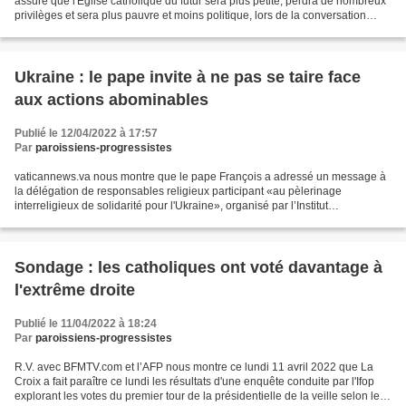
assuré que l'Église catholique du futur sera plus petite, perdra de nombreux
privilèges et sera plus pauvre et moins politique, lors de la conversation
avec les jésuites lors...
Ukraine : le pape invite à ne pas se taire face
aux actions abominables
Publié le 12/04/2022 à 17:57
Par
paroissiens-progressistes
vaticannews.va nous montre que le pape François a adressé un message à
la délégation de responsables religieux participant «au pèlerinage
interreligieux de solidarité pour l'Ukraine», organisé par l’Institut
interconfessionnel Elijah, ce mardi 12 avril...
Sondage : les catholiques ont voté davantage à
l'extrême droite
Publié le 11/04/2022 à 18:24
Par
paroissiens-progressistes
R.V. avec BFMTV.com et l’AFP nous montre ce lundi 11 avril 2022 que La
Croix a fait paraître ce lundi les résultats d'une enquête conduite par l'Ifop
explorant les votes du premier tour de la présidentielle de la veille selon les