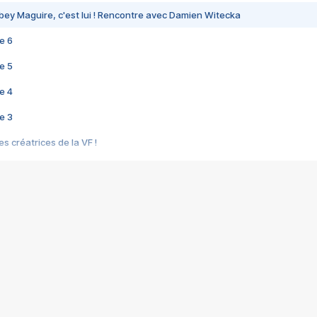
bey Maguire, c'est lui ! Rencontre avec Damien Witecka
e 6
e 5
e 4
e 3
s créatrices de la VF !
e 2
e 1
e Mektoub My Love arrive enfin ! Rencontre avec Shaïn Boumedine et Sal
i : après Toni en famille
elle réalise le bouleversant Dites lui que je l'aime
ais ! Rencontre autour de Vie privée de Rebecca Zlotowski