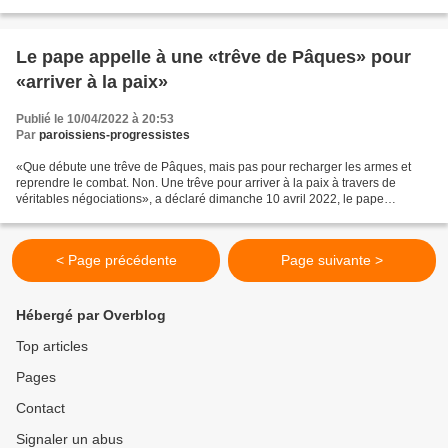
convictions religieuses....
Le pape appelle à une «trêve de Pâques» pour
«arriver à la paix»
Publié le 10/04/2022 à 20:53
Par
paroissiens-progressistes
«Que débute une trêve de Pâques, mais pas pour recharger les armes et
reprendre le combat. Non. Une trêve pour arriver à la paix à travers de
véritables négociations», a déclaré dimanche 10 avril 2022, le pape
François, après avoir célébré en public la...
< Page précédente
Page suivante >
Hébergé par Overblog
Top articles
Pages
Contact
Signaler un abus