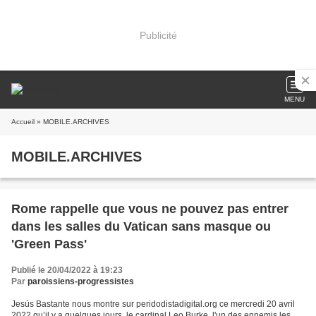
Publicité
MENU
Accueil
» MOBILE.ARCHIVES
MOBILE.ARCHIVES
Rome rappelle que vous ne pouvez pas entrer
dans les salles du Vatican sans masque ou
'Green Pass'
Publié le 20/04/2022 à 19:23
Par
paroissiens-progressistes
Jesús Bastante nous montre sur peridodistadigital.org ce mercredi 20 avril
2022 qu’il y a quelques jours, le cardinal Leo Burke, l'un des ennemis les