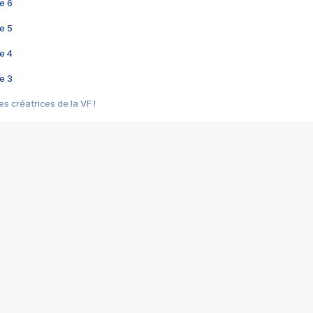
e 6
e 5
e 4
e 3
s créatrices de la VF !
e 2
e 1
e Mektoub My Love arrive enfin ! Rencontre avec Shaïn Boumedine et Sal
i : après Toni en famille
elle réalise le bouleversant Dites lui que je l'aime
ais ! Rencontre autour de Vie privée de Rebecca Zlotowski
 de Marguerite, Grave... Rencontre avec Ella Rumpf
 Les Rêveurs, un film intime sur la santé mentale