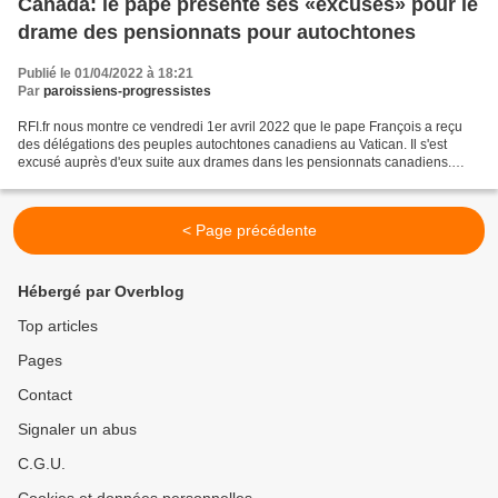
Canada: le pape présente ses «excuses» pour le
drame des pensionnats pour autochtones
Publié le 01/04/2022 à 18:21
Par
paroissiens-progressistes
RFI.fr nous montre ce vendredi 1er avril 2022 que le pape François a reçu
des délégations des peuples autochtones canadiens au Vatican. Il s'est
excusé auprès d'eux suite aux drames dans les pensionnats canadiens.
Venues cette semaine au Vatican pour...
< Page précédente
Hébergé par Overblog
Top articles
Pages
Contact
Signaler un abus
C.G.U.