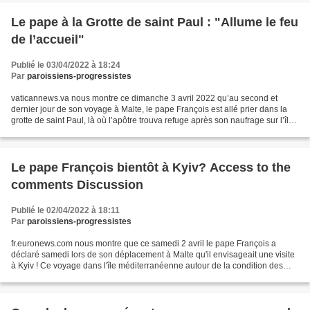
Le pape à la Grotte de saint Paul : "Allume le feu
de l’accueil"
Publié le 03/04/2022 à 18:24
Par
paroissiens-progressistes
vaticannews.va nous montre ce dimanche 3 avril 2022 qu’au second et
dernier jour de son voyage à Malte, le pape François est allé prier dans la
grotte de saint Paul, là où l’apôtre trouva refuge après son naufrage sur l’île.
Dans sa prière, il implore...
Le pape François bientôt à Kyiv? Access to the
comments Discussion
Publié le 02/04/2022 à 18:11
Par
paroissiens-progressistes
fr.euronews.com nous montre que ce samedi 2 avril le pape François a
déclaré samedi lors de son déplacement à Malte qu'il envisageait une visite
à Kyiv ! Ce voyage dans l'île méditerranéenne autour de la condition des
migrants était prévu il y a deux...