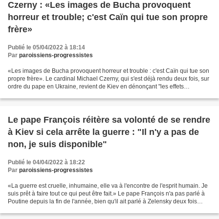
Czerny : «Les images de Bucha provoquent
horreur et trouble; c'est Caïn qui tue son propre
frère»
Publié le 05/04/2022 à 18:14
Par
paroissiens-progressistes
«Les images de Bucha provoquent horreur et trouble : c'est Caïn qui tue son
propre frère». Le cardinal Michael Czerny, qui s'est déjà rendu deux fois, sur
ordre du pape en Ukraine, revient de Kiev en dénonçant "les effets
abominables de la guerre" comme...
Le pape François réitère sa volonté de se rendre
à Kiev si cela arrête la guerre : "Il n'y a pas de
non, je suis disponible"
Publié le 04/04/2022 à 18:22
Par
paroissiens-progressistes
«La guerre est cruelle, inhumaine, elle va à l'encontre de l'esprit humain. Je
suis prêt à faire tout ce qui peut être fait.» Le pape François n'a pas parlé à
Poutine depuis la fin de l'année, bien qu'il ait parlé à Zelensky deux fois
depuis le début...