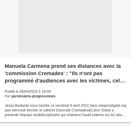
Manuela Carmena prend ses distances avec la
'commission Cremades' : "Ils n'ont pas
programmé d'audiences avec les victimes, cela
me semble très important car cela implique une
Publié le 08/04/2022 à 18:09
réparation"
Par
paroissiens-progressistes
Jesús Bastante nous montre ce vendredi 8 avril 2022 dans religiondigital.org
que mercredi dernier, le cabinet d'avocats Cremades&Calvo Sotelo a
présenté l'équipe multidisciplinaire qui réalisera l'audit externe sur les abus
dans l'Église espagnole. Une...