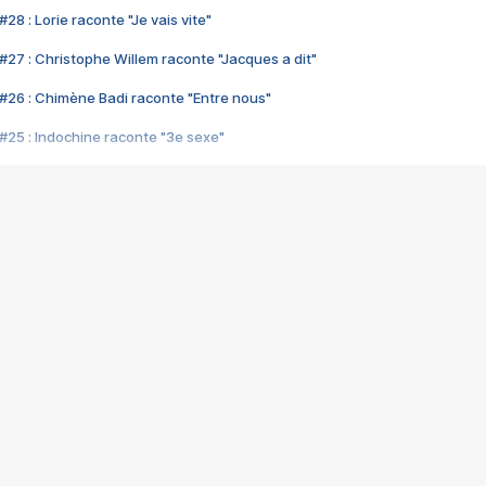
28 : Lorie raconte "Je vais vite"
#27 : Christophe Willem raconte "Jacques a dit"
#26 : Chimène Badi raconte "Entre nous"
#25 : Indochine raconte "3e sexe"
#24 : Zaho raconte "C'est chelou"
#23 : Patrick Bruel raconte "Au café des délices"
#22 : Kyo raconte "Le chemin"
#21 : Nolwenn Leroy raconte "Cassé"
#20 : Patrick Hernandez raconte "Born to be alive"
#19 : Lorie raconte "Près de moi"
#18 : Michael Jones raconte "A nos actes manqués" (avec Jean-Jacque
#17 : Khaled raconte "Aïcha"