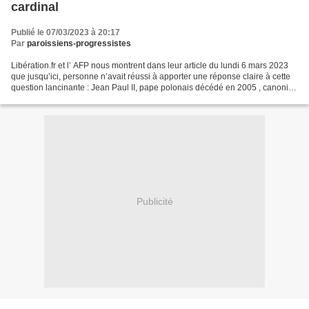
cardinal
Publié le 07/03/2023 à 20:17
Par
paroissiens-progressistes
Libération.fr et l’ AFP nous montrent dans leur article du lundi 6 mars 2023
que jusqu’ici, personne n’avait réussi à apporter une réponse claire à cette
question lancinante : Jean Paul II, pape polonais décédé en 2005 , canonisé
en 2014, a-t-il au cours...
Publicité