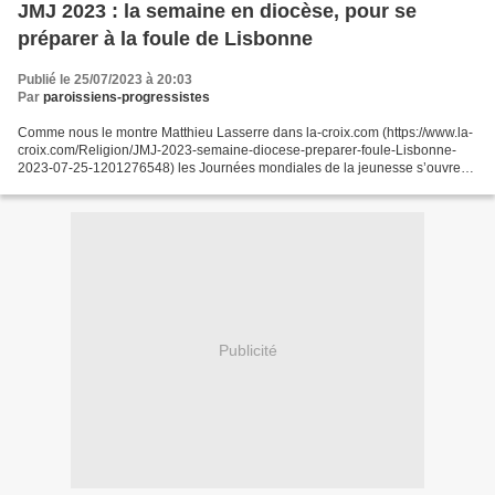
JMJ 2023 : la semaine en diocèse, pour se
préparer à la foule de Lisbonne
Publié le 25/07/2023 à 20:03
Par
paroissiens-progressistes
Comme nous le montre Matthieu Lasserre dans la-croix.com (https://www.la-
croix.com/Religion/JMJ-2023-semaine-diocese-preparer-foule-Lisbonne-
2023-07-25-1201276548) les Journées mondiales de la jeunesse s’ouvrent
ce mardi 25 juillet par une première semaine...
Publicité