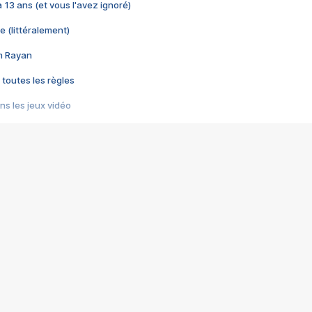
 a 13 ans (et vous l'avez ignoré)
e (littéralement)
im Rayan
 toutes les règles
s les jeux vidéo
us choquant de Rockstar ? - Le scandale BULLY
e plus moche de Steam
du RÊVE tourne au CAUCHEMAR
pendant 8 heures
it… à tort
umiliés par un jeu vidéo
ire - Final Fantasy 8
ti un empire - Age of Empires