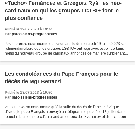
«Tucho» Fernández et Grzegorz Ryś, les néo-
cardinaux en qui les groupes LGTBI+ font le
plus confiance
Publié le 19/07/2023 à 19:24
Par
paroissiens-progressistes
José Lorenzo nous montre dans son article du mercredi 19 juillet 2023 sur
religiondigital.org que les groupes LGBTQ+ ont reçu avec espoir certains
noms du nouveau groupe de cardinaux annoncés de manière surprenante
par le pape François le 9 juillet, en...
Les condoléances du Pape François pour le
décès de Mgr Bettazzi
Publié le 18/07/2023 à 19:50
Par
paroissiens-progressistes
vaticannews.va nous monte qu’à la suite du décès de l'ancien évêque
d'Ivrea, le pape François a envoyé un télégramme publié le 18 juillet dans
lequel il fait mémoire «d'un grand amoureux de l'Évangile» et d'un «intrépide
témoin du Concile II». Le Pape...