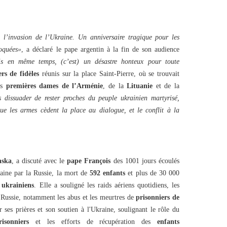
 l’invasion de l’Ukraine. Un anniversaire tragique pour les
voquées»
, a déclaré le pape argentin à la fin de son audience
s en même temps, (c’est) un désastre honteux pour toute
ers de fidèles
réunis sur la place Saint-Pierre, où se trouvait
es
premières dames de l’Arménie
, de la
Lituanie
et de la
s dissuader de rester proches du peuple ukrainien martyrisé,
que les armes cèdent la place au dialogue, et le conflit à la
nska
, a discuté avec le
pape François
des 1001 jours écoulés
raine par la Russie, la mort de
592 enfants
et plus de 30 000
s ukrainiens
. Elle a souligné les raids aériens quotidiens, les
a Russie, notamment les abus et les meurtres de
prisonniers de
 ses prières et son soutien à l'Ukraine, soulignant le rôle du
risonniers
et les efforts de récupération des
enfants