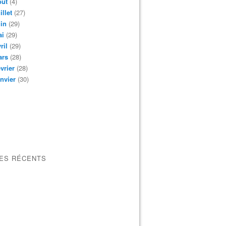
oût
(4)
illet
(27)
in
(29)
ai
(29)
ril
(29)
ars
(28)
vrier
(28)
nvier
(30)
LES RÉCENTS