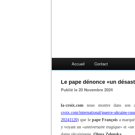
Accueil
Contact
Le pape dénonce «un désast
Publié le 20 Novembre 2024
la-croix.com
nous montre dans son ar
croix.com/international/guerre-ukraine-rus
20241120
) que le
pape François
a marqué 
y voyant un
«anniversaire tragique»
et
«un
dame ukrainienne,
Olena Zelenska
.