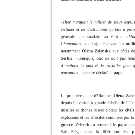
«Hier marquait le millier de jours depuis
victimes et les destructions qu’elle a pro
générale hebdomadaire au Vatican. «
Mai
l’humanité»
, a-t-il ajouté devant les
milli
notamment
Olena Zelenska
aux côtés d
Serbie
.
«Toutefois, cela ne doit pas nou
d’implorer la paix et de travailler pour 
rencontre»
, a encore déclaré le
pape
.
La première dame d'Ukraine,
Olena Zele
depuis l'invasion à grande échelle de l'Uk
missiles et drones russes ciblant les
civil
explosions et les atrocités commises par l
guerre
.
Zelenska
a remercié le
pape
pour
Saint-Siège dans la libération des
p