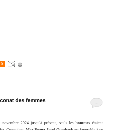
0
iaconat des femmes
…
novembre 2024 jusqu'à présent, seuls les
hommes
étaient
ise
. Cependant,
Mgr Franz-Josef Overbeck
est favorable à ce