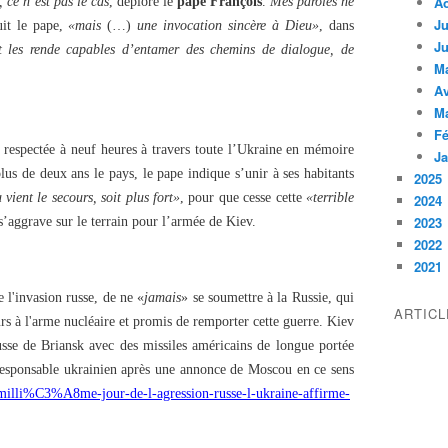
A
 ce n’est pas le cas
, déplore le
pape François
.
Mes paroles ne
Ju
uit le pape,
«mais
(…)
une invocation sincère à Dieu»
, dans
Ju
t les rende capables d’entamer des chemins de dialogue, de
M
Av
M
Fé
 respectée à neuf heures à travers toute l’Ukraine en mémoire
Ja
lus de deux ans le pays, le pape indique s’unir à ses habitants
2025
 vient le secours, soit plus fort»
, pour que cesse cette
«terrible
2024
2023
 s’aggrave sur le terrain pour l’armée de Kiev.
2022
2021
 l'invasion russe, de ne «
jamais
» se soumettre à la Russie, qui
ARTIC
urs à l'arme nucléaire et promis de remporter cette guerre. Kiev
usse de Briansk avec des missiles américains de longue portée
esponsable ukrainien après une annonce de Moscou en ce sens
-milli%C3%A8me-jour-de-l-agression-russe-l-ukraine-affirme-