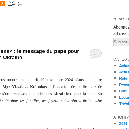
0
NEWSL
Abonnez
articles 
Email
niens» : le message du pape pour
…
en Ukraine
CATÉG
Actua
Actua
Réfor
ous montre que mardi 19 novembre 2024, dans une lettre
Pensé
e,
Mgr Visvaldas Kulbokas
, à l’occasion des mille jours de
Cultu
e s’unir
«au cri»
quotidien des
Ukrainiens
pour la paix. En
Lectu
entôt dans les familles, les foyers et les places de la chère
Théo
ARCHI
2026