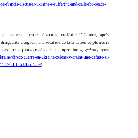
ope-francis-discusses-ukraine-s-suffering-and-calls-for-peace-
de nouveau menacé d’attaque nucléaire l’Ukraine, après
s
dirigeants
craignent une escalade de la situation et
plusieurs
alors que le
pouvoir
dénonce une opération
«psychologique»
kraine/direct-guerre-en-ukraine-zelensky-craint-une-defaite-si-
4e44-893d-12643bed4a59
).