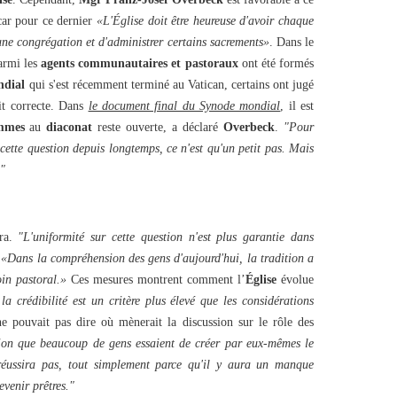
car pour ce dernier
«L'Église doit être heureuse d'avoir chaque
une congrégation et d'administrer certains sacrements»
. Dans le
rmi les
agents communautaires et pastoraux
ont été formés
ndial
qui s'est récemment terminé au Vatican, certains ont jugé
it correcte. Dans
le document final du Synode mondial
, il est
mmes
au
diaconat
reste ouverte, a déclaré
Overbeck
.
"Pour
 cette question depuis longtemps, ce n'est qu'un petit pas. Mais
."
ira.
"L'uniformité sur cette question n'est plus garantie dans
:
«Dans la compréhension des gens d'aujourd'hui, la tradition a
oin pastoral.»
Ces mesures montrent comment l’
Église
évolue
la crédibilité est un critère plus élevé que les considérations
e pouvait pas dire où mènerait la discussion sur le rôle des
sion que beaucoup de gens essaient de créer par eux-mêmes le
 réussira pas, tout simplement parce qu'il y aura un manque
evenir prêtres."