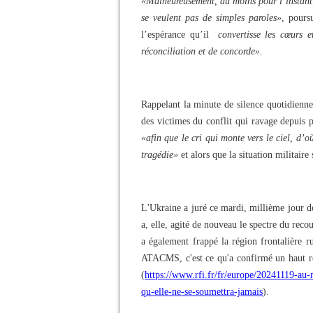
«Malheureusement, du moins pour l’instant,
se veulent pas de simples paroles»
, pours
l’espérance qu’il
convertisse les cœurs e
réconciliation et de concorde»
.
Rappelant la minute de silence quotidienne
des victimes du conflit qui ravage depuis p
«afin que le cri qui monte vers le ciel, d’où
tragédie»
et alors que la situation militaire
L'Ukraine a juré ce mardi, millième jour de
a, elle, agité de nouveau le spectre du reco
a également frappé la région frontalière r
ATACMS, c'est ce qu'a confirmé un haut r
(
https://www.rfi.fr/fr/europe/20241119-au
qu-elle-ne-se-soumettra-jamais
).