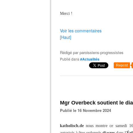
Merci !
Voir les commentaires
[Haut]
Rédigé par
paroissiens-progressistes
Publié dans
#Actualités
Repost
Mgr Overbeck soutient le d
Publié le 16 Novembre 2024
katholisch.de
nous montre ce samedi 16 
autorisés à être ordonnés
diacres
dans l'
Égl