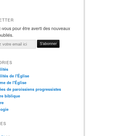
ETTER
-vous pour être averti des nouveaux
publiés.
ORIES
lités
lités de l'Église
me de l'Église
es de paroissiens progressistes
re biblique
re
logie
VES