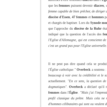
que les
femmes
puissent devenir
diacres
, 
femme capable de bien prêcher, de diriger 
diocèse d'Essen
,
47 femmes
et
hommes
pa
et chargés de baptiser. Lors du
Synode mo
que l'approche du
diocèse de la Ruhr
éta
indiqué que la question de l'accès des
fe
l'Eglise d'Allemagne, qui est consciente de
c'est un grand pas pour l'Eglise universelle
Il ne peut pas dire quand cela se produ
l'Église catholique."
Overbeck
a soutenu 
beaucoup à voir avec la crédibilité et le s
actuellement.
"En ce sens, la question de 
dogmatiques"
.
Overbeck
a déclaré qu'il n
femmes
dans l'
Église
.
"Mais j'ai l'impres
profil classique du prêtre. Mais cela ne
d'hommes célibataires qui sont ou veulent d