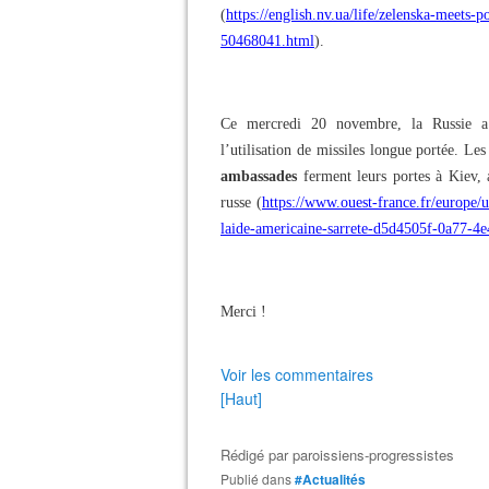
(
https://english.nv.ua/life/zelenska-meets-p
50468041.html
).
Ce mercredi 20 novembre, la Russie a 
l’utilisation de missiles longue portée. Le
ambassades
ferment leurs portes à Kiev, 
russe (
https://www.ouest-france.fr/europe/u
laide-americaine-sarrete-d5d4505f-0a77-
Merci !
Voir les commentaires
[Haut]
Rédigé par
paroissiens-progressistes
Publié dans
#Actualités