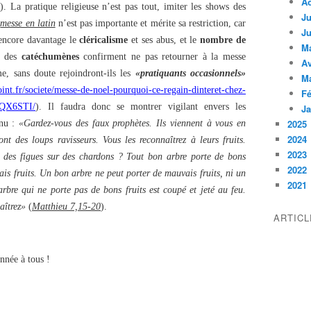
A
6
). La pratique religieuse n’est pas tout, imiter les shows des
Ju
a
messe en latin
n’est pas importante et mérite sa restriction, car
Ju
é encore davantage le
cléricalisme
et ses abus, et le
nombre de
M
% des
catéchumènes
confirment ne pas retourner à la messe
Av
e, sans doute rejoindront-ils les
«pratiquants occasionnels»
M
int.fr/societe/messe-de-noel-pourquoi-ce-regain-dinteret-chez-
Fé
QX6STI/
). Il faudra donc se montrer vigilant envers les
Ja
2025
nu :
«Gardez-vous des faux prophètes. Ils viennent à vous en
2024
t des loups ravisseurs. Vous les reconnaîtrez à leurs fruits.
2023
ou des figues sur des chardons ? Tout bon arbre porte de bons
2022
ais fruits. Un bon arbre ne peut porter de mauvais fruits, ni un
2021
rbre qui ne porte pas de bons fruits est coupé et jeté au feu.
aîtrez»
(
Matthieu 7,15-20
).
ARTIC
nnée à tous !