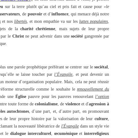
eu
sur la terre plutôt qu’au ciel et pris fait et cause pour
«le
nservateurs
, de
pouvoir
et d’
influence
, qui menace déjà notre
s
et nos
libertés
, et mon empathie va sur les
luttes populaires
,
jets de la
charité chrétienne
, mais sujets de leur propre
 par le
Christ
ne peut advenir dans une
société
gangrenée par
ique.
lus une parole prophétique préférant se centrer sur le
sociétal
,
rsqu’elle se laisse toucher par
l’Évangile
, et peut devenir un
 un moteur d’organisation populaire. Mais, cela ne peut réussir
réforme structurelle comme le souhaite le
renouvellement du
nde une
Église
pauvre pour les pauvres renouvelant
l’option
contre toute forme de
colonialisme
, de
violence
et d'
agression à
les autochtones
, d’une part, et, d’autre part, en promouvant
es de leur propre histoire par la valorisation de leur
culture
,
clamant la nouveauté libératrice de
l'Évangile
dans un style vie
 et le
dialogue interculturel
,
œcuménique
et
interreligieux