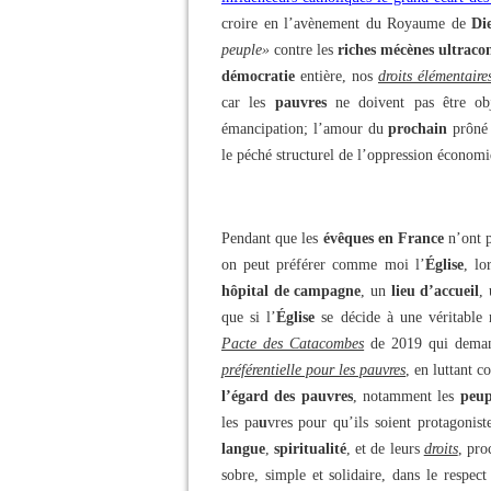
croire en l’avènement du Royaume de
Di
peuple»
contre les
riches mécènes ultraco
démocratie
entière, nos
droits élémentaire
car les
pauvres
ne doivent pas être ob
émancipation; l’amour du
prochain
prôné
le péché structurel de l’oppression économ
Pendant que les
évêques en France
n’ont p
on peut préférer comme moi l’
Église
, lo
hôpital de campagne
, un
lieu d’accueil
,
que si l’
Église
se décide à une véritable 
Pacte des Catacombes
de 2019 qui dema
préférentielle pour les pauvres
, en luttant 
l’égard des pauvres
, notamment les
peup
les pa
u
vres pour qu’ils soient protagonist
langue
,
spiritualité
, et de leurs
droits
, pro
sobre, simple et solidaire, dans le respect