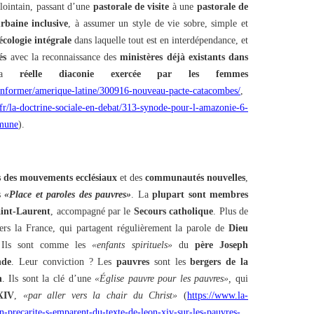
 lointain, passant d’une
pastorale de visite
à une
pastorale de
rbaine inclusive
, à assumer un style de vie sobre, simple et
écologie intégrale
dans laquelle tout est en interdépendance, et
és
avec la reconnaissance des
ministères déjà existants dans
 la
réelle diaconie exercée par les femmes
/sinformer/amerique-latine/300916-nouveau-pacte-catacombes/
,
.fr/la-doctrine-sociale-en-debat/313-synode-pour-l-amazonie-6-
mmune
).
 des mouvements ecclésiaux
et des
communautés nouvelles
,
s
«Place et paroles des pauvres»
. La
plupart sont membres
aint-Laurent
, accompagné par le
Secours catholique
. Plus de
avers la France, qui partagent régulièrement la parole de
Dieu
 Ils sont comme les
«enfants spirituels»
du
père Joseph
nde
. Leur conviction ? Les
pauvres
sont les
bergers de la
n
. Ils sont la clé d’une
«Église pauvre pour les pauvres»,
qui
XIV
,
«par aller vers la chair du Christ»
(
https://www.la-
en-precarite-s-emparent-du-texte-de-leon-xiv-sur-les-pauvres-