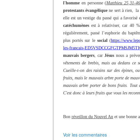
l'homme
en personne (
Matthieu 25,31-4
protestants évangélique
ne sert à rien, l
elle est un vestige du passé qui a favoris
catéchumènes
est à relativiser, car 40 
régulièrement, passé l’euphorie du baptêm
plus portés sur le
social
(
https://www.lepo
les-francais-ED5VSDCCGFGTPMSJM5TI
mauvais bergers
, car
Jésus
nous a préve
vêtements de brebis, mais au dedans ce son
Cueille-t-on des raisins sur des épines, 
fruits, mais le mauvais arbre porte de mauv
mauvais arbre porter de bons fruits. Tout a
C'est donc à leurs fruits que vous les reconn
Bon
réveillon du Nouvel An
et une bonne a
Voir les commentaires