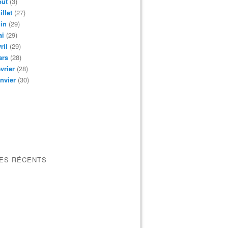
oût
(3)
illet
(27)
in
(29)
ai
(29)
ril
(29)
ars
(28)
vrier
(28)
nvier
(30)
LES RÉCENTS