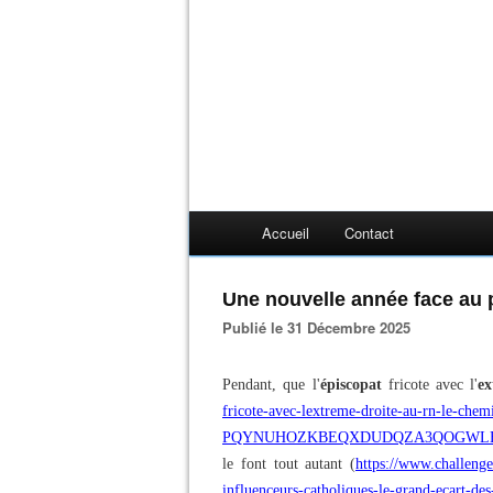
Accueil
Contact
Une nouvelle année face au pi
Publié le 31 Décembre 2025
Pendant, que l'
épiscopat
fricote avec l'
ex
fricote-avec-lextreme-droite-au-rn-le-chem
PQYNUHOZKBEQXDUDQZA3QOGWL
le font tout autant (
https://www.challenge
influenceurs-catholiques-le-grand-ecart-de