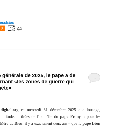
essistes
0
 générale de 2025, le pape a de
…
rnant «les zones de guerre qui
nète»
ndigital.org
ce mercredi 31 décembre 2025 que louange,
s attitudes – tirées de l’homélie du
pape François
pour les
 Mère de
Dieu
, il y a exactement deux ans – que le
pape Léon