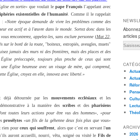
glise en sortie»
que voulait le
pape François
l’appelant avec
iphéries existentielles de l'humanité
. Comme il le rappelait
NEWSL
6 :
«Notre époque demande de vivre les problèmes comme des
Abonnez
eur est actif et à l'œuvre dans le monde. Sortez donc dans les
articles 
 vous rencontrerez, appelez-les, sans exclure personne
(
Mat 22,
Email
 sur le bord de la route,
"boiteux, estropiés, aveugles, muets"
isez jamais des murs ni des frontières, mais des places et des
Église préoccupée, toujours plus proche de ceux qui sont
CATÉG
e une Église heureuse avec un visage de mère, qui comprend,
Actua
te Église, croyez en elle, innovez avec liberté.»
Actua
Réfor
Pensé
 déjà détournée par les
mouvements ecclésiaux
et les
Cultu
Lectu
 démonstrative à la manière des
scribes
et des
pharisiens
Théo
font toutes leurs actions pour être vus des hommes»
,
«pour
es
prosélytes
«un fils de la géhenne deux fois plus que vous»
ARCHI
t rien pour
ceux qui souffrent
, alors que c’est en servant l'
un
2026
u’ils auront accueilli, nourri, vêtu, soigné ou visité le
Fils de