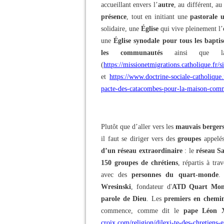
accueillant envers l’
autre
, au différent, au
présence
, tout en initiant une
pastorale u
solidaire, une
Église
qui vive pleinement l’
une
Église synodale pour tous les baptis
les communautés
ainsi que
(
https://missionetmigrations.catholique.fr
et
https://www.doctrine-sociale-catholique
pacte-des-catacombes-pour-la-maison-co
Plutôt que d’aller vers les
mauvais bergers
il faut se diriger vers des
groupes
appelé
d’un réseau extraordinaire
: le
réseau S
150 groupes de chrétiens
, répartis à tr
avec des
personnes du quart-monde
.
Wresinski
, fondateur d'
ATD Quart Mo
parole de Dieu
. Les
premiers en chemi
commence, comme dit le
pape Léon 
croix.com/religion/dilexi-te-des-chretiens-