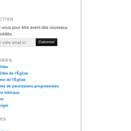
ETTER
-vous pour être averti des nouveaux
publiés.
ORIES
lités
lités de l'Église
me de l'Église
es de paroissiens progressistes
re biblique
re
logie
VES