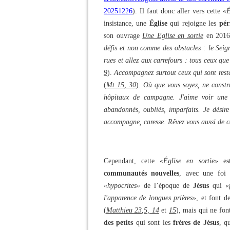
20251226
). Il faut donc aller vers cette
«É
insistance, une
Église
qui rejoigne les
pér
son ouvrage
Une Eglise en sortie
en 201
défis et non comme des obstacles : le Seign
rues et allez aux carrefours : tous ceux que
9
).
Accompagnez surtout ceux qui sont restés
(
Mt 15, 30
)
. Où que vous soyez, ne constru
hôpitaux de campagne. J'aime voir une 
abandonnés, oubliés, imparfaits. Je désir
accompagne, caresse. Rêvez vous aussi de cet
Cependant, cette
«Église en sortie»
est
communautés nouvelles
, avec une foi
«hypocrites»
de l’époque de
Jésus
qui
«
l'apparence de longues prières»
, et font d
(
Matthieu 23,5, 14
et
15
), mais qui ne fon
des petits
qui sont les
frères de Jésus
, q