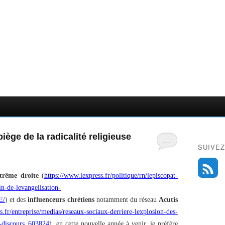
ège de la radicalité religieuse
…
SUIVEZ
trême droite
(
https://www.lexpress.fr/politique/rn/lepiscopat-
in-de-levangelisation-
E/
) et des
influenceurs chrétiens
notamment du réseau
Acutis
s.fr/entreprise/medias/reseaux-sociaux-derriere-lexplosion-des-
s-discours_603824
), en cette nouvelle année à venir, je préfère