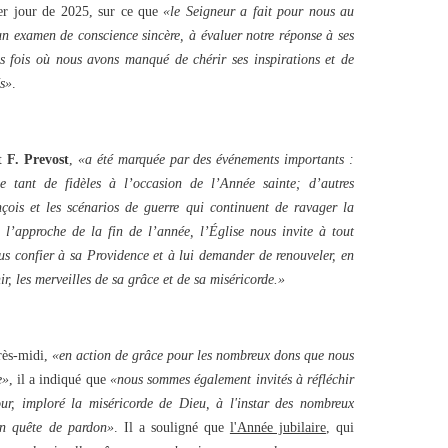
ier jour de 2025, sur ce que
«le Seigneur a fait pour nous au
un examen de conscience sincère, à évaluer notre réponse à ses
 fois où nous avons manqué de chérir ses inspirations et de
és»
.
 F. Prevost
,
«a été marquée par des événements importants :
e tant de fidèles à l’occasion de l’Année sainte; d’autres
is et les scénarios de guerre qui continuent de ravager la
 l’approche de la fin de l’année, l’Église nous invite à tout
us confier à sa Providence et à lui demander de renouveler, en
ir, les merveilles de sa grâce et de sa miséricorde.»
rès-midi,
«en action de grâce pour les nombreux dons que nous
e»
, il a indiqué que
«nous sommes également invités à réfléchir
ur, imploré la miséricorde de Dieu, à l'instar des nombreux
en quête de pardon»
. Il a souligné que
l'Année jubilaire
, qui