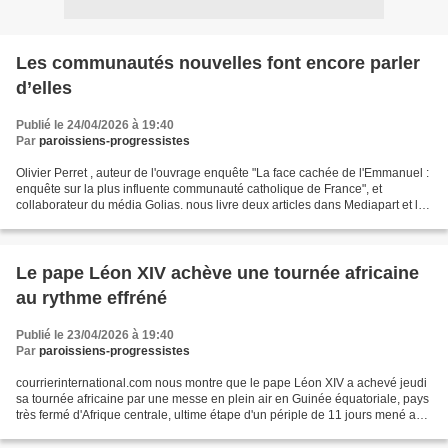
Les communautés nouvelles font encore parler
d’elles
Publié le 24/04/2026 à 19:40
Par
paroissiens-progressistes
Olivier Perret , auteur de l'ouvrage enquête "La face cachée de l'Emmanuel :
enquête sur la plus influente communauté catholique de France", et
collaborateur du média Golias. nous livre deux articles dans Mediapart et le
nouvelobs nous montrant les dérives...
Le pape Léon XIV achève une tournée africaine
au rythme effréné
Publié le 23/04/2026 à 19:40
Par
paroissiens-progressistes
courrierinternational.com nous montre que le pape Léon XIV a achevé jeudi
sa tournée africaine par une messe en plein air en Guinée équatoriale, pays
très fermé d'Afrique centrale, ultime étape d'un périple de 11 jours mené au
pas de charge. Dix-huit...