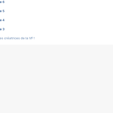
e 6
e 5
e 4
e 3
s créatrices de la VF !
e 2
e 1
e Mektoub My Love arrive enfin ! Rencontre avec Shaïn Boumedine et Sal
i : après Toni en famille
elle réalise le bouleversant Dites lui que je l'aime
ais ! Rencontre autour de Vie privée de Rebecca Zlotowski
 de Marguerite, Grave... Rencontre avec Ella Rumpf
 Les Rêveurs, un film intime sur la santé mentale