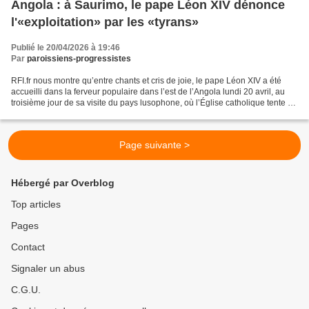
Angola : à Saurimo, le pape Léon XIV dénonce
l'«exploitation» par les «tyrans»
Publié le 20/04/2026 à 19:46
Par
paroissiens-progressistes
RFI.fr nous montre qu’entre chants et cris de joie, le pape Léon XIV a été
accueilli dans la ferveur populaire dans l’est de l’Angola lundi 20 avril, au
troisième jour de sa visite du pays lusophone, où l’Église catholique tente de
répondre à une pauvreté...
Page suivante >
Hébergé par Overblog
Top articles
Pages
Contact
Signaler un abus
C.G.U.