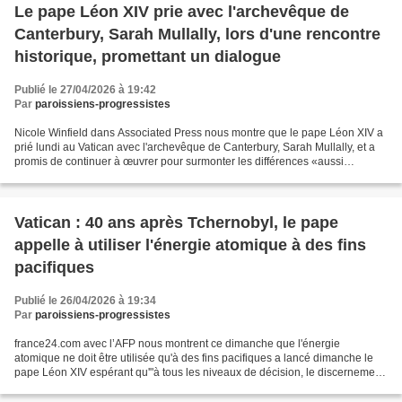
Le pape Léon XIV prie avec l'archevêque de
Canterbury, Sarah Mullally, lors d'une rencontre
historique, promettant un dialogue
Publié le 27/04/2026 à 19:42
Par
paroissiens-progressistes
Nicole Winfield dans Associated Press nous montre que le pape Léon XIV a
prié lundi au Vatican avec l'archevêque de Canterbury, Sarah Mullally, et a
promis de continuer à œuvrer pour surmonter les différences «aussi
insurmontables qu'elles puissent paraître»,...
Vatican : 40 ans après Tchernobyl, le pape
appelle à utiliser l'énergie atomique à des fins
pacifiques
Publié le 26/04/2026 à 19:34
Par
paroissiens-progressistes
france24.com avec l’AFP nous montrent ce dimanche que l'énergie
atomique ne doit être utilisée qu'à des fins pacifiques a lancé dimanche le
pape Léon XIV espérant qu'"à tous les niveaux de décision, le discernement
et la responsabilité prévaudront toujours",...