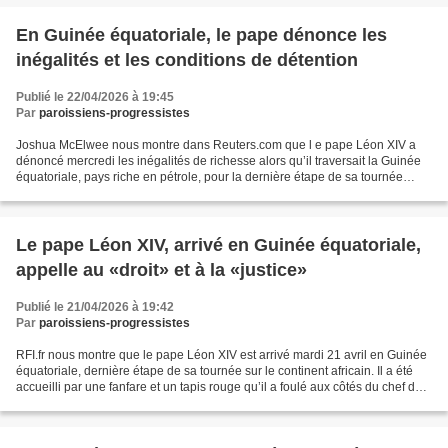
En Guinée équatoriale, le pape dénonce les
inégalités et les conditions de détention
Publié le 22/04/2026 à 19:45
Par
paroissiens-progressistes
Joshua McElwee nous montre dans Reuters.com que l e pape Léon XIV a
dénoncé mercredi les inégalités de richesse alors qu’il traversait la Guinée
équatoriale, pays riche en pétrole, pour la dernière étape de sa tournée
africaine et la première visite papale...
Le pape Léon XIV, arrivé en Guinée équatoriale,
appelle au «droit» et à la «justice»
Publié le 21/04/2026 à 19:42
Par
paroissiens-progressistes
RFI.fr nous montre que le pape Léon XIV est arrivé mardi 21 avril en Guinée
équatoriale, dernière étape de sa tournée sur le continent africain. Il a été
accueilli par une fanfare et un tapis rouge qu’il a foulé aux côtés du chef de
l’État, Teodoro Obiang...