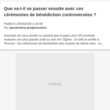
Que va-t-il se passer ensuite avec ces
cérémonies de bénédiction controversées ?
Publié le 25/04/2026 à 20:00
Par
paroissiens-progressistes
domradio.de nous montre ce samedi que le pape Léon XIV souhaite
restaurer une plus grande unité au sein de l' Église . Un défi se profile à
l'horizon : les cérémonies de bénédiction des couples de même sexe . Le
pape reste fidèle à sa position, et à celle...
Publicité