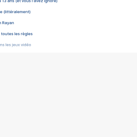
 a 13 ans (et vous l'avez ignoré)
e (littéralement)
im Rayan
 toutes les règles
s les jeux vidéo
us choquant de Rockstar ? - Le scandale BULLY
e plus moche de Steam
du RÊVE tourne au CAUCHEMAR
pendant 8 heures
it… à tort
umiliés par un jeu vidéo
ire - Final Fantasy 8
ti un empire - Age of Empires