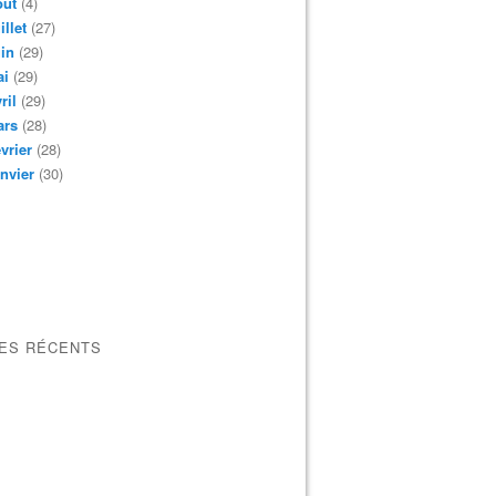
oût
(4)
illet
(27)
in
(29)
ai
(29)
ril
(29)
ars
(28)
vrier
(28)
nvier
(30)
LES RÉCENTS