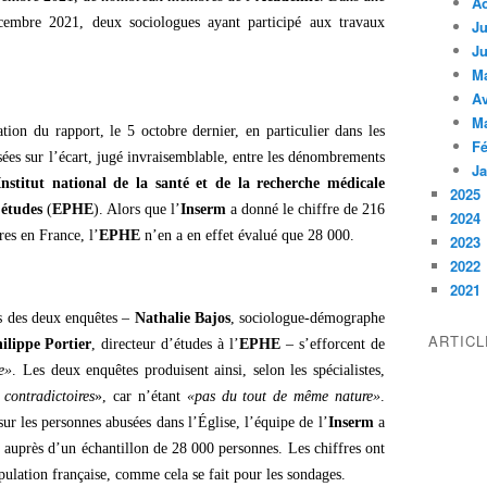
A
mbre 2021, deux sociologues ayant participé aux travaux
Ju
Ju
M
Av
M
tion du rapport, le 5 octobre dernier, en particulier dans les
Fé
lisées sur l’écart, jugé invraisemblable, entre les dénombrements
Ja
Institut national de la santé et de la recherche médicale
2025
 études
(
EPHE
). Alors que l’
Inserm
a donné le chiffre de 216
2024
es en France, l’
EPHE
n’en a en effet évalué que 28 000.
2023
2022
2021
es des deux enquêtes –
Nathalie Bajos
, sociologue-démographe
ARTIC
ilippe Portier
, directeur d’études à l’
EPHE
– s’efforcent de
ue»
. Les deux enquêtes produisent ainsi, selon les spécialistes,
 contradictoires
», car n’étant
«pas du tout de même nature»
.
ur les personnes abusées dans l’Église, l’équipe de l’
Inserm
a
 auprès d’un échantillon de 28 000 personnes. Les chiffres ont
pulation française, comme cela se fait pour les sondages.