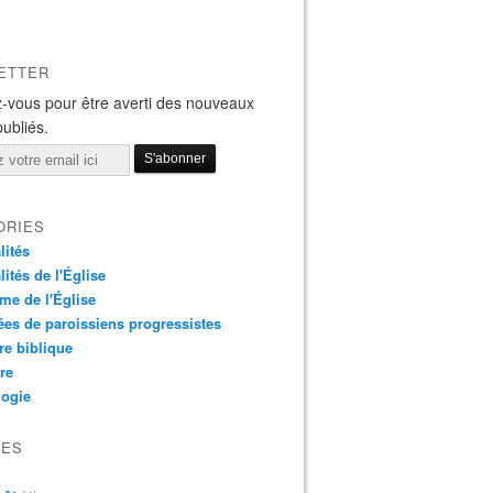
ETTER
-vous pour être averti des nouveaux
publiés.
ORIES
lités
lités de l'Église
me de l'Église
es de paroissiens progressistes
re biblique
re
logie
VES