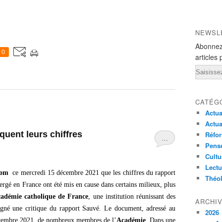
NEWSL
Abonnez
0
articles 
Email
CATÉG
Actua
Actua
quent leurs chiffres
Réfor
…
Pensé
Cultu
Lectu
com
ce mercredi 15 décembre 2021 que les chiffres du rapport
Théo
ergé en France ont été mis en cause dans certains milieux, plus
adémie catholique de France
, une institution réunissant des
ARCHI
signé une critique du rapport Sauvé. Le document, adressé au
2026
novembre 2021, de nombreux membres de l’
Académie
. Dans une