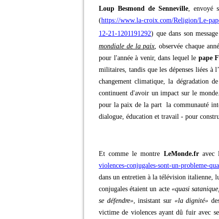
Loup Besmond de Senneville
, envoyé 
(
https://www.la-croix.com/Religion/Le-pape
12-21-1201191292
) que dans son messag
mondiale de la paix
, observée chaque anné
pour l'année à venir, dans lequel le
pape F
militaires, tandis que les dépenses liées à l
changement climatique, la dégradation d
continuent d'avoir un impact sur le monde.
pour la paix de la part la communauté inte
dialogue, éducation et travail - pour constr
Et comme le montre
LeMonde.fr
avec 
violences-conjugales-sont-un-probleme-qua
dans un entretien à la télévision italienne,
conjugales étaient un acte
«quasi satanique,
se défendre»
, insistant sur
«la dignité»
des
victime de violences ayant dû fuir avec s