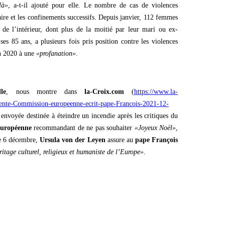
là»
, a-t-il ajouté pour elle. Le nombre de cas de violences
taire et les confinements successifs. Depuis janvier, 112 femmes
e de l’intérieur, dont plus de la moitié par leur mari ou ex-
es 85 ans, a plusieurs fois pris position contre les violences
en 2020 à une
«profanation»
.
le
, nous montre dans
la-Croix.com
(
https://www.la-
ente-Commission-europeenne-ecrit-pape-Francois-2021-12-
 envoyée destinée à éteindre un incendie après les critiques du
uropéenne
recommandant de ne pas souhaiter
«Joyeux Noël»
,
le 6 décembre,
Ursula von der Leyen
assure au
pape François
ritage culturel, religieux et humaniste de l’Europe»
.