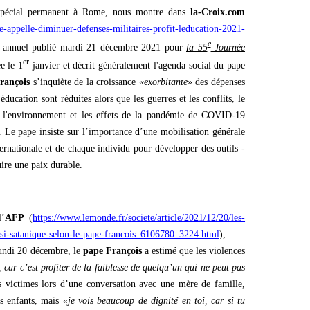
spécial permanent à Rome, nous montre dans
la-Croix.com
-appelle-diminuer-defenses-militaires-profit-leducation-2021-
e
e annuel publié mardi 21 décembre 2021 pour
la 55
Journée
er
e le 1
janvier et décrit généralement l'agenda social du pape
rançois
s’inquiète de la croissance
«exorbitante»
des dépenses
’éducation sont réduites alors que les guerres et les conflits, le
e l'environnement et les effets de la pandémie de COVID-19
 Le pape insiste sur l’importance d’une mobilisation générale
rnationale et de chaque individu pour développer des outils -
uire une paix durable.
l’
AFP
(
https://www.lemonde.fr/societe/article/2021/12/20/les-
si-satanique-selon-le-pape-francois_6106780_3224.html
),
 lundi 20 décembre, le
pape François
a estimé que les violences
 car c’est profiter de la faiblesse de quelqu’un qui ne peut pas
 victimes lors d’une conversation avec une mère de famille,
es enfants, mais
«je vois beaucoup de dignité en toi, car si tu