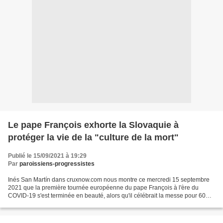
Le pape François exhorte la Slovaquie à
protéger la vie de la "culture de la mort"
Publié le 15/09/2021 à 19:29
Par
paroissiens-progressistes
Inés San Martín dans cruxnow.com nous montre ce mercredi 15 septembre
2021 que la première tournée européenne du pape François à l'ère du
COVID-19 s'est terminée en beauté, alors qu'il célébrait la messe pour 60
000 personnes sur le terrain entourant...