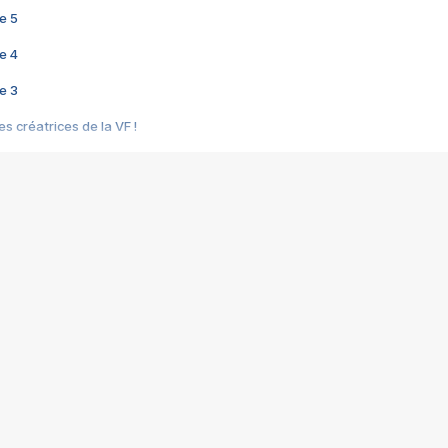
e 5
e 4
e 3
s créatrices de la VF !
e 2
e 1
e Mektoub My Love arrive enfin ! Rencontre avec Shaïn Boumedine et Sal
i : après Toni en famille
elle réalise le bouleversant Dites lui que je l'aime
ais ! Rencontre autour de Vie privée de Rebecca Zlotowski
 de Marguerite, Grave... Rencontre avec Ella Rumpf
 Les Rêveurs, un film intime sur la santé mentale