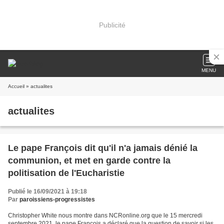
Publicité
MENU
Accueil
» actualites
actualites
Le pape François dit qu'il n'a jamais dénié la
communion, et met en garde contre la
politisation de l'Eucharistie
Publié le 16/09/2021 à 19:18
Par
paroissiens-progressistes
Christopher White nous montre dans NCRonline.org que le 15 mercredi
septembre 2021, le pape François a déclaré que la question de savoir si les