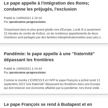
Le pape appelle à l'intégration des Roms;
condamne les préjugés, l'exclusion
Publié le 14/09/2021 à 19:16
Par
paroissiens-progressistes
S'exprimant dans le plus grand ghetto rom d'Europe, Luník IX à seulement
15 minutes du centre de Košice, où de nombreux appartements de deux
chambres sont partagés par des familles intergénérationnelles avec peu ou
pas d'accès à la lumière naturelle et...
Pandémie: le pape appelle à une "fraternité"
dépassant les frontières
Publié le 14/09/2021 à 10:44
Par
paroissiens-progressistes
Comme le montre L’EXRESS.fr et l’AFP le pape François a prôné lundi 13
septembre 2021"une fraternité" dépassant les frontières dans une Europe
qui doit relancer son économie affaiblie par la pandémie, lors d'une visite en
Slovaquie, petit pays durement...
Le pape François se rend à Budapest et en