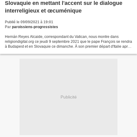
Slovaquie en mettant l'accent sur le dialogue
interreligieux et œcuménique
Publié le 09/09/2021 à 19:01
Par
paroissiens-progressistes
Hernán Reyes Alcaide, correspondant du Vatican, nous montre dans
religiondigital.org ce jeudi 9 septembre 2021 que le pape François se rendra
à Budapest et en Slovaquie ce dimanche. À son premier départ d'Italie après
l'opération du colon qu'il a subi...
Publicité