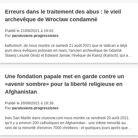
Erreurs dans le traitement des abus : le vieil
archevêque de Wroclaw condamné
Publié le 21/08/2021 à 19:02
Par
paroissiens-progressistes
katholisch .de nous montre ce samedi 21 août 2021 que le Vatican a déjà
puni deux évêques polonais en mars, l'ancien archevêque de Gdańsk
Slawoj Leszek Glodz et Edward Janiak, l'évêque de Kalisz (Kalisch), qui a
été suspendu par le pape François en 2020...
Une fondation papale met en garde contre un
«avenir sombre» pour la liberté religieuse en
Afghanistan
Publié le 20/08/2021 à 19:36
Par
paroissiens-progressistes
Inés San Martín dans cruxnow.com nous montre ce vendredi 20 août 2021
qu’il y a environ 200 catholiques en Afghanistan - une infime minorité au
sein de la minorité d'environ 7000 chrétiens - et quelques jours après que
les talibans ont pris le contrôle...