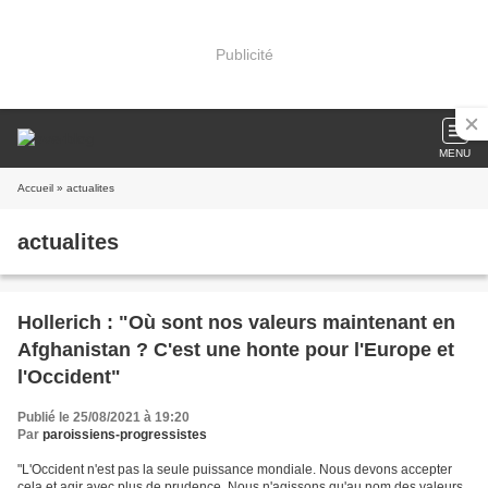
Publicité
MENU
Accueil
» actualites
actualites
Hollerich : "Où sont nos valeurs maintenant en
Afghanistan ? C'est une honte pour l'Europe et
l'Occident"
Publié le 25/08/2021 à 19:20
Par
paroissiens-progressistes
"L'Occident n'est pas la seule puissance mondiale. Nous devons accepter
cela et agir avec plus de prudence. Nous n'agissons qu'au nom des valeurs