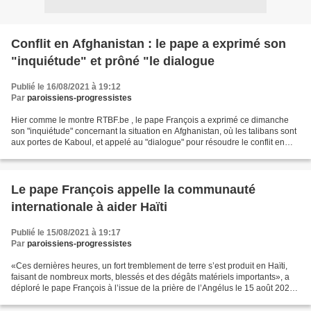
Conflit en Afghanistan : le pape a exprimé son
"inquiétude" et prôné "le dialogue
Publié le 16/08/2021 à 19:12
Par
paroissiens-progressistes
Hier comme le montre RTBF.be , le pape François a exprimé ce dimanche
son "inquiétude" concernant la situation en Afghanistan, où les talibans sont
aux portes de Kaboul, et appelé au "dialogue" pour résoudre le conflit en
cours. "Je m’unis à l’inquiétude...
Le pape François appelle la communauté
internationale à aider Haïti
Publié le 15/08/2021 à 19:17
Par
paroissiens-progressistes
«Ces dernières heures, un fort tremblement de terre s’est produit en Haïti,
faisant de nombreux morts, blessés et des dégâts matériels importants», a
déploré le pape François à l’issue de la prière de l’Angélus le 15 août 2021
comme nous le montre cath.ch....