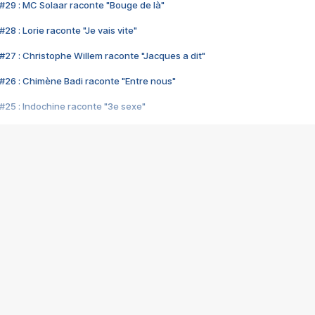
#29 : MC Solaar raconte "Bouge de là"
28 : Lorie raconte "Je vais vite"
#27 : Christophe Willem raconte "Jacques a dit"
#26 : Chimène Badi raconte "Entre nous"
#25 : Indochine raconte "3e sexe"
#24 : Zaho raconte "C'est chelou"
#23 : Patrick Bruel raconte "Au café des délices"
#22 : Kyo raconte "Le chemin"
#21 : Nolwenn Leroy raconte "Cassé"
#20 : Patrick Hernandez raconte "Born to be alive"
#19 : Lorie raconte "Près de moi"
#18 : Michael Jones raconte "A nos actes manqués" (avec Jean-Jacque
#17 : Khaled raconte "Aïcha"